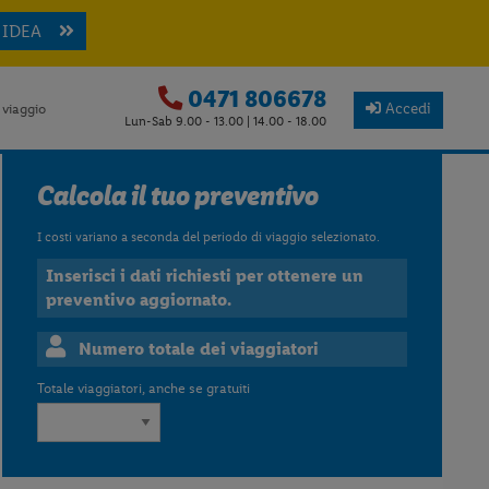
 IDEA
0471 806678
Accedi
 viaggio
Lun-Sab 9.00 - 13.00 | 14.00 - 18.00
Calcola il tuo preventivo
I costi variano a seconda del periodo di viaggio selezionato.
Inserisci i dati richiesti per ottenere un
preventivo aggiornato.
Numero totale dei viaggiatori
Totale viaggiatori, anche se gratuiti