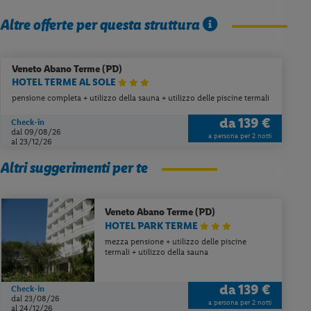
Altre offerte per questa struttura
Veneto
Abano Terme (PD)
HOTEL TERME AL SOLE
pensione completa + utilizzo della sauna + utilizzo delle piscine termali
da
139 €
Check-in
dal 09/08/26
a persona per 2 notti
al 23/12/26
Altri suggerimenti per te
Veneto
Abano Terme (PD)
HOTEL PARK TERME
mezza pensione + utilizzo delle piscine
termali + utilizzo della sauna
da
139 €
Check-in
dal 23/08/26
a persona per 2 notti
al 24/12/26