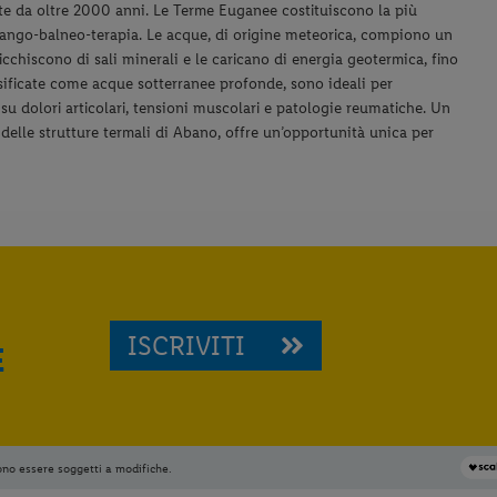
nte da oltre 2000 anni. Le Terme Euganee costituiscono la più
fango-balneo-terapia. Le acque, di origine meteorica, compiono un
icchiscono di sali minerali e le caricano di energia geotermica, fino
sificate come acque sotterranee profonde, sono ideali per
i su dolori articolari, tensioni muscolari e patologie reumatiche. Un
 delle strutture termali di Abano, offre un’opportunità unica per
ISCRIVITI
E
ono essere soggetti a modifiche.