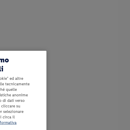
amo
li
okie" ed altre
elle tecnicamente
ché quelle
tistiche anonime
o di dati verso
 cliccare su
er selezionare
 circa il
formativa