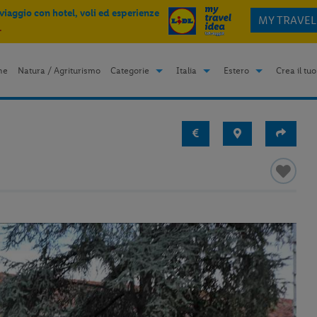
 viaggio con hotel, voli ed esperienze
MY TRAVEL
.
me
Natura / Agriturismo
Categorie
Italia
Estero
Crea il tuo