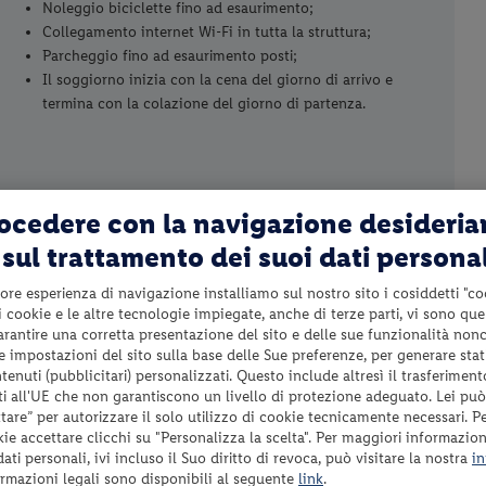
Noleggio biciclette fino ad esaurimento;
Collegamento internet Wi-Fi in tutta la struttura;
Parcheggio fino ad esaurimento posti;
Il soggiorno inizia con la cena del giorno di arrivo e
termina con la colazione del giorno di partenza.
rocedere con la navigazione desideri
sul trattamento dei suoi dati persona
Eventuale animale domestico (cani di piccola taglia) da
segnalare al momento della prenotazione (Euro 4.00 per
ore esperienza di navigazione installiamo sul nostro sito i cosiddetti "co
notte da pagare in loco – non ammessi nelle aree
 i cookie e le altre tecnologie impiegate, anche di terze parti, vi sono qu
comuni, ristorante e piscina);
garantire una corretta presentazione del sito e delle sue funzionalità non
Eventuale culla da segnalare al momento della
 le impostazioni del sito sulla base delle Sue preferenze, per generare sta
prenotazione (Euro 10.00 a notte da pagare in loco);
enuti (pubblicitari) personalizzati. Questo include altresì il trasferiment
Tassa di soggiorno da pagare in loco se prevista;
i all'UE che non garantiscono un livello di protezione adeguato. Lei può
are” per autorizzare il solo utilizzo di cookie tecnicamente necessari. P
Tutto quanto non espressamente indicato nel paragrafo
kie accettare clicchi su "Personalizza la scelta". Per maggiori informazioni
“Servizi inclusi”.
ti personali, ivi incluso il Suo diritto di revoca, può visitare la nostra
in
ormazioni legali sono disponibili al seguente
link
.