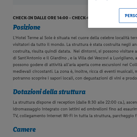
PERSO
CHECK-IN DALLE ORE 14:00 - CHECK-OUT ENTRO LE ORE 11:0
Posizione
L'Hotel Terme al Sole è situata nel cuore della celebre località te
visitatori da tutto il mondo. La struttura è stata costruita negli an
costruita, risulta quindi datata.
Nei dintorni, si possono visitare 
di Sant'Antonio e il Giardino , e la Villa dei Vescovi a Luvigliano,
possono godere di attività all'aria aperta come escursioni nei Coll
medievali circostanti. La zona è, inoltre, ricca di eventi musicali
potranno scoprire i sapori locali, con degustazioni di vini e prodott
Dotazioni della struttura
La struttura dispone di reception (dalle 8:30 alle 22:00 ca.), ascens
idromassaggio integrato con lettini ed ombrelloni fino ad esaurim
TV,
collegamento internet Wi-Fi in tutta la struttura, parcheggio 
Camere