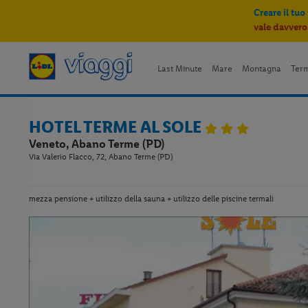
Creare il tuo
vale davvero
Last Minute
Mare
Montagna
Ter
HOTEL TERME AL SOLE
Veneto, Abano Terme (PD)
Via Valerio Flacco, 72, Abano Terme (PD)
mezza pensione + utilizzo della sauna + utilizzo delle piscine termali