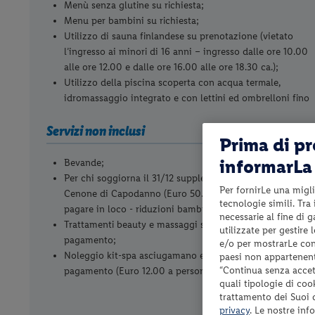
Menù senza glutine su richiesta;
Menu per bambini su richiesta;
Utilizzo di sauna finlandese su prenotazione (vietato
l’ingresso ai minori di 16 anni – ingresso dalle ore 10.00
alle ore 12.00 e dalle ore 16.00 alle ore 18.30 ca.);
Utilizzo della piscina scoperta con acqua termale,
idromassaggio integrato e con lettini ed ombrelloni fino
Servizi non inclusi
Prima di p
informarLa 
Bevande;
Per chi soggiorna il 31/12 supplemento obbligatorio per
Per fornirLe una migli
Cenone di Capodanno (Euro 50.00 per persona da
tecnologie simili. Tra
pagare in loco - riduzioni bambini come indicato);
necessarie al fine di 
Trattamenti beauty e massaggi su prenotazione a
utilizzate per gestire
pagamento;
e/o per mostrarLe cont
Noleggio kit-spa asciugamano e accappatoio a
paesi non appartenent
“Continua senza accett
pagamento (Euro 12.00 a persona per soggiorno);
quali tipologie di coo
trattamento dei Suoi da
privacy
. Le nostre inf