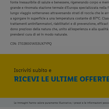
fonte inesauribile di salute e benessere, rigenerando corpo e me
grande e rinomata stazione termale d’Europa specializzata nella 
lungo viaggio sotterraneo attraversando strati di roccia che le arr
a sgorgare in superficie a una temperatura costante di 87°C. Clas
trattamenti antinfiammatori, riabilitativi e di prevenzione, efficac
dono prezioso della natura che, unito all’esperienza e alla qualità
prendersi cura di sé in modo naturale.
CIN: IT028001A1S3UX7YPQ
Iscriviti subito e
RICEVI LE ULTIME OFFERT
Le immagini hanno valore puramente illustrativo; i prezzi e le informazioni poss