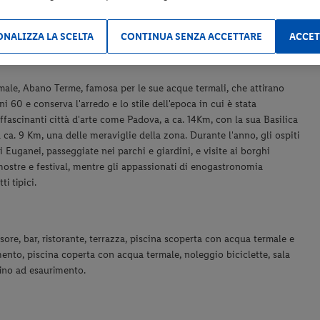
NALIZZA LA SCELTA
CONTINUA SENZA ACCETTARE
ACCET
0
rmale,
Abano Terme, famosa per le sue acque termali, che attirano
ni 60 e conserva l'arredo e lo stile dell'epoca in cui è stata
affascinanti città d'arte come Padova, a ca. 14Km, con la sua Basilica
 a ca. 9 Km, una delle meraviglie della zona. Durante l'anno, gli ospiti
i Euganei, passeggiate nei parchi e giardini, e visite ai borghi
, mostre e festival, mentre gli appassionati di enogastronomia
i tipici.
ore, bar, ristorante, terrazza,
piscina scoperta con acqua termale e
ento, piscina coperta con acqua termale, noleggio biciclette, sala
fino ad esaurimento.