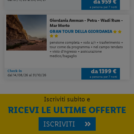
da
959 €
a persona per 7 notti
Giordania
Amman - Petra - Wadi Rum -
Mar Morto
GRAN TOUR DELLA GIORDANIA
pensione completa + volo a/r + trasferimento +
tour come da programma + nel campo tendato
+ visto d’ingresso + assicurazione
medico/bagaglio
da
1399 €
Check-in
dal 14/08/26
al 31/10/26
a persona per 7 notti
Iscriviti subito e
RICEVI LE ULTIME OFFERTE
ISCRIVITI