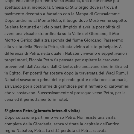
Dopo colazione partiremo verso Madaba, una delle chiese più
spettacolari al mondo; la Chiesa di St.Giorgio dove si trova il
pavimento decorato a Mosaico con la Mappa di Gerusalemme.
Dopo andremo al Monte Nebo, il luogo dove Mosè venne sepolto.
Se siete fortunati e il cielo sarà limpido si avrà la possibilità di
avere una visuale straordinaria sulla Valle del Giordano, il Mar
Morto e Gerico dall'altra sponda del fiume Giordano. Passeremo
alla visita della Piccola Petra, situata vicino al sito principale. A
differenza di Petra, nella quale i Nabatei vivevano e seppellivano i
propri morti,
Piccola Petra fu pensata per ospitare le carovane
provenienti dall'Arabia e dall'Oriente, che andavano sino in Siria ed
in Egitto. Per poterli far sostare dopo la traversata del Wadi Rum, i
Nabatei scavarono prima delle piccole grotte nella roccia arenaria,
arrivando poi a costruirne di grandiose per il numero di carovanieri
che vi sostavano. Successivamente si prosegue verso Petra, per la
cena ed il pernottamento in hotel.
5° giorno Petra (giornata intera di visita)
Dopo colazione partiremo verso Petra. Non esiste una visita
completa della Giordania, senza visitare la capitale dell'antico
regno Nabateo, Petra. La città perduta di Petra, scavata