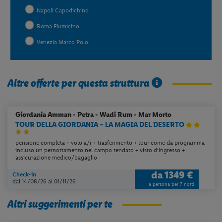
Napoli Capodichino
Roma Fiumicino
Venezia Marco Polo
Altre offerte per questa struttura
Giordania
Amman - Petra - Wadi Rum - Mar Morto
TOUR DELLA GIORDANIA – LA MAGIA DEL DESERTO
pensione completa + volo a/r + trasferimento + tour come da programma
incluso un pernottamento nel campo tendato + visto d’ingresso +
assicurazione medico/bagaglio
da
1349 €
Check-in
dal 14/08/26
al 01/11/26
a persona per 7 notti
Altri suggerimenti per te