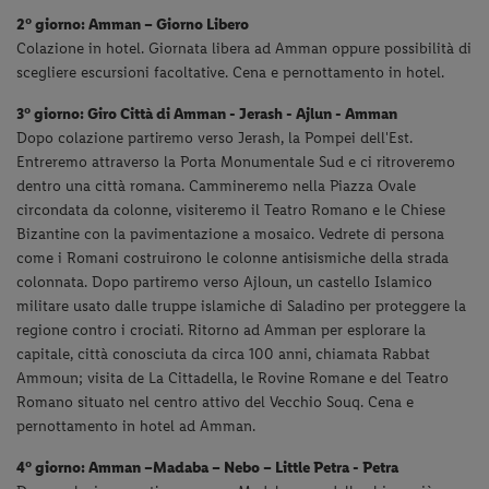
2° giorno: Amman – Giorno Libero
Colazione in hotel. Giornata libera ad Amman oppure possibilità di
scegliere escursioni facoltative. Cena e pernottamento in hotel.
3° giorno: Giro Città di Amman - Jerash - Ajlun - Amman
Dopo colazione partiremo verso Jerash, la Pompei dell'Est.
Entreremo attraverso la Porta Monumentale Sud e ci ritroveremo
dentro una città romana. Cammineremo nella Piazza Ovale
circondata da colonne, visiteremo il Teatro
Romano e le Chiese
Bizantine con la pavimentazione a mosaico. Vedrete di persona
come i Romani costruirono le colonne antisismiche della strada
colonnata. Dopo partiremo verso Ajloun, un castello Islamico
militare usato dalle
truppe islamiche di Saladino per proteggere la
regione contro i crociati. Ritorno ad Amman per esplorare la
capitale, città conosciuta da circa 100 anni, chiamata Rabbat
Ammoun; visita de La Cittadella, le Rovine Romane e del Teatro
Romano situato nel centro attivo del Vecchio Souq. Cena e
pernottamento in hotel ad Amman.
4° giorno: Amman –Madaba – Nebo – Little Petra - Petra