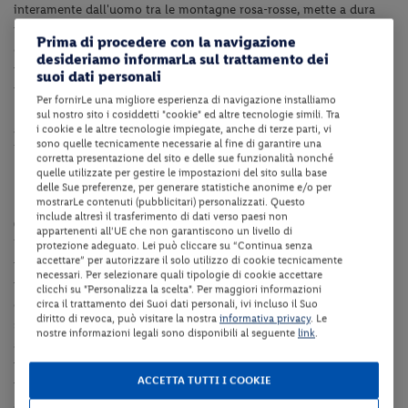
interamente dall'uomo tra le montagne rosa-rosse,
mette a dura
prova l'immaginazione. Le ricchezze naturali delle montagne, si
Prima di procedere con la navigazione
combinano con la cultura e l'architettura Nabatea, che lavorarono
desideriamo informarLa sul trattamento dei
i loro teatri, templi, facciate, tombe, monasteri, case e strade nella
suoi dati personali
roccia rosa. L'UNESCO ha
inserito la città nella lista del Patrimonio
Per fornirLe una migliore esperienza di navigazione installiamo
Mondiale, con il Siq, una gola profonda e stretta, dove alla fine
sul nostro sito i cosiddetti "cookie" ed altre tecnologie simili. Tra
appare il famoso monumento di Petra: al-Khazneh o il Tesoro.
i cookie e le altre tecnologie impiegate, anche di terze parti, vi
sono quelle tecnicamente necessarie al fine di garantire una
Potete riconoscerlo nella scena finale del film "Indiana Jones e
corretta presentazione del sito e delle sue funzionalità nonché
l'ultima Crociata". Ma il Tesoro è solo l'inizio... Rientro in hotel per
quelle utilizzate per gestire le impostazioni del sito sulla base
delle Sue preferenze, per generare statistiche anonime e/o per
la cena e il pernottamento.
mostrarLe contenuti (pubblicitari) personalizzati. Questo
include altresì il trasferimento di dati verso paesi non
6° giorno: Petra - Wadi Rum (02h 4x4)
appartenenti all'UE che non garantiscono un livello di
Dopo colazione raggiungeremo il Wadi Rum, antico luogo di
protezione adeguato. Lei può cliccare su “Continua senza
accettare” per autorizzare il solo utilizzo di cookie tecnicamente
passaggio delle carovane che, cariche di merce preziosa, dalla
necessari. Per selezionare quali tipologie di cookie accettare
penisola arabica si spostavano verso nord per raggiungere i porti
clicchi su "Personalizza la scelta". Per maggiori informazioni
del Mediterraneo. La sua bellezza è caratterizzata da montagne
circa il trattamento dei Suoi dati personali, ivi incluso il Suo
diritto di revoca, può visitare la nostra
informativa privacy
. Le
segnate dal tempo, da letti di antichi laghi oramai prosciugati e da
nostre informazioni legali sono disponibili al seguente
link
.
altissime dune di color rosso intenso. In questi luoghi un
ricercatore italiano, il professor Borzatti, ha ritrovato dei reperti del
ACCETTA TUTTI I COOKIE
più antico alfabeto che si conosca,
il Tamudico, che risale a 6.000
anni fa. Numerose inoltre sono le incisioni e le pitture rupestri