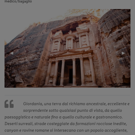
medico/bagaglio
Previous
◀︎
Next
▶︎
Slide
Slide
Giordania, una terra dal richiamo ancestrale, eccellente e
sorprendente sotto qualsiasi punto di vista, da quello
paesaggistico e naturale fino a quello culturale e gastronomico.
Deserti surreali, strade costeggiate da formazioni rocciose inedite,
canyon e rovine romane si intersecano con un popolo accogliente,