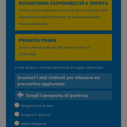
RICONFERMA DISPONIBILITÀ E TARIFFA
Il nostro ufficio operativo si riserva di darVi riconferma della
disponibilità e della tariffa entro 48 ore lavorative dalla
Vostra prenotazione.
PRENOTA PRIMA
Sconto prenota prima del 10% se prenoti entro il
31/08/2026
I costi variano a seconda del periodo di viaggio selezionato.
Inserisci i dati richiesti per ottenere un
preventivo aggiornato.
Scegli l'aeroporto di partenza
Bergamo Orio al Serio
Bologna G. Marconi
Milano Malpensa