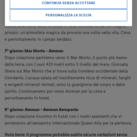
CONTINUA SENZA ACCETTARE
scolpite nelle rocce della famosa "valle della luna". Possibilità di
effettuare l'escursione in Jeep 4x4 per 2 ore. Partenza verso il
PERSONALIZZA LA SCELTA
campo tentato per
vivere un'esperienza unica: una cena intorno al
fuoco, una notte sotto le stelle in una comoda tenda con bagno
privato: un'atmosfera magica da provare una volta nella vita. Cena
e pernottamento in campo tendato.
7° giorno: Mar Morto - Amman
Dopo colazione partiremo verso il Mar Morto, il punto più basso
della terra, con I suoi 423 metri sotto il livello del mare. Giornata
libera sul Mar Morto che si trova sulla frontiera occidentale della
Giordania. L'acqua salata ed
insolitamente ricca di minerali, fanghi
e sorgenti minerali termali, sono la guarigione del corpo e dello
spirito. Continueremo poi verso Amman per la cena e
pernottamento in hotel.
8° giorno: Amman - Amman Aeroporto
Dopo colazione incontro in hotel con i nostri assistenti che vi
porteranno all’aeroporto internazionale Queen Alia per la partenza.
Nota bene: il programma potrebbe subire alcune variazioni senza