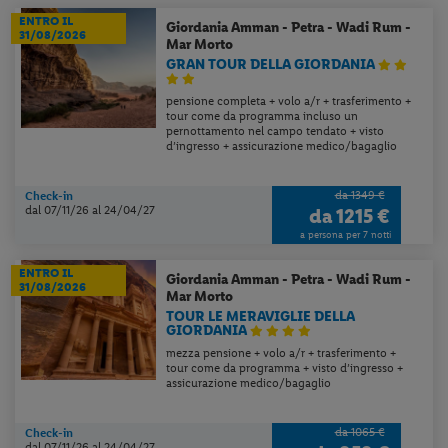
ENTRO IL
Giordania
Amman - Petra - Wadi Rum -
31/08/2026
Mar Morto
GRAN TOUR DELLA GIORDANIA
pensione completa + volo a/r + trasferimento +
tour come da programma incluso un
pernottamento nel campo tendato + visto
d’ingresso + assicurazione medico/bagaglio
da 1349 €
Check-in
dal 07/11/26
al 24/04/27
da
1215 €
a persona per 7 notti
ENTRO IL
Giordania
Amman - Petra - Wadi Rum -
31/08/2026
Mar Morto
TOUR LE MERAVIGLIE DELLA
GIORDANIA
mezza pensione + volo a/r + trasferimento +
tour come da programma + visto d’ingresso +
assicurazione medico/bagaglio
da 1065 €
Check-in
dal 07/11/26
al 24/04/27