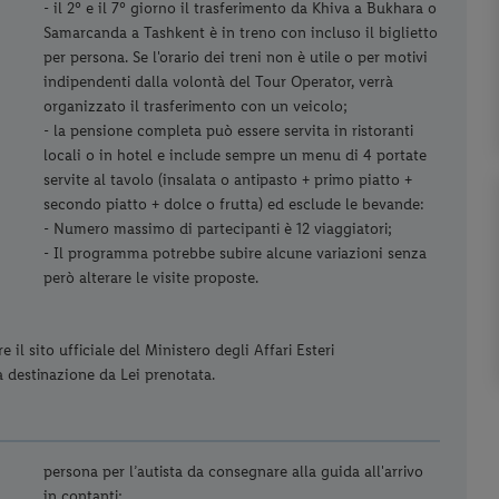
- il 2° e il 7° giorno il trasferimento da Khiva a Bukhara o
Samarcanda a Tashkent è in treno con incluso il biglietto
per persona. Se l'orario dei treni non è utile o per motivi
indipendenti dalla volontà del Tour Operator, verrà
organizzato il trasferimento con un veicolo;
- la pensione completa può essere servita in ristoranti
locali o in hotel e include sempre un menu di 4 portate
servite al tavolo (insalata o antipasto + primo piatto +
secondo piatto + dolce o frutta) ed esclude le bevande:
- Numero massimo di partecipanti è 12 viaggiatori;
- Il programma potrebbe subire alcune variazioni senza
però alterare le visite proposte.
il sito ufficiale del Ministero degli Affari Esteri
la destinazione da Lei prenotata.
persona per l’autista da consegnare alla guida all'arrivo
in contanti;