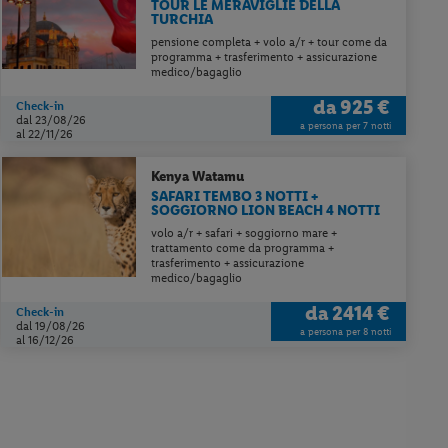
TOUR LE MERAVIGLIE DELLA
TURCHIA
pensione completa + volo a/r + tour come da
programma + trasferimento + assicurazione
medico/bagaglio
da
925 €
Check-in
dal 23/08/26
a persona per 7 notti
al 22/11/26
Kenya
Watamu
SAFARI TEMBO 3 NOTTI +
SOGGIORNO LION BEACH 4 NOTTI
volo a/r + safari + soggiorno mare +
trattamento come da programma +
trasferimento + assicurazione
medico/bagaglio
da
2414 €
Check-in
dal 19/08/26
a persona per 8 notti
al 16/12/26