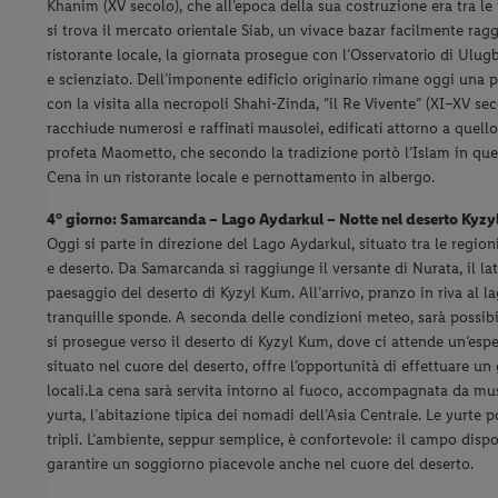
Khanim (XV secolo), che all’epoca della sua costruzione era tra l
si trova il mercato orientale Siab, un vivace bazar facilmente ra
ristorante locale, la giornata prosegue con l’Osservatorio di Ulu
e scienziato. Dell’imponente edificio originario rimane oggi una p
con la visita alla necropoli Shahi-Zinda, “il Re Vivente” (XI–XV sec
racchiude numerosi e raffinati mausolei, edificati attorno a quell
profeta Maometto, che secondo la tradizione portò l’Islam in ques
Cena in un ristorante locale e pernottamento in albergo.
4° giorno:
Samarcanda – Lago Aydarkul – Notte nel deserto Kyz
Oggi si parte in direzione del Lago Aydarkul, situato tra le regio
e deserto. Da Samarcanda si raggiunge il versante di Nurata, il lat
paesaggio del deserto di Kyzyl Kum.
All’arrivo, pranzo in riva al
tranquille sponde. A seconda delle condizioni meteo, sarà possib
si prosegue verso il deserto di Kyzyl Kum, dove ci attende un’esp
situato nel cuore del deserto, offre l’opportunità di effettuare u
locali.
La cena sarà servita intorno al fuoco, accompagnata da mus
yurta, l’abitazione tipica dei nomadi dell’Asia Centrale. Le yurte 
tripli.
L’ambiente, seppur semplice, è confortevole: il campo dispo
garantire un soggiorno piacevole anche nel cuore del deserto.