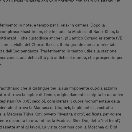
olo dall’Italia in serata con volo notturno con
scalo via Istanbul in
ferimento in hotel e tempo per il relax in camera. Dopo la
l complesso Khast Imam, che include: la Madrasa di Barak Khan, la
i arabi – che custodisce anche il più antico Corano esistente (VII
con la visita del Chorsu Bazaar, il più grande mercato orientale
azza dell’Indipendenza.
Trasferimento in tempo utile alla stazione
Samarcanda, una delle città più antiche al mondo, che prosperato per
.
aordinario che si distingue per la sua imponente cupola azzurra
entro si trova la lapide di Temur, originariamente scolpita in un unico
 Registan (XV–XVII secolo), considerata il cuore monumentale della
entale si trova la Madrasa di Ulugbek, la più antica, costruita
la Madrasa Tillya Kori, ovvero “rivestita d’oro”, edificata per volere
e decorata in oro. Infine, la Madrasa Sher Dor, detta “dei leoni”,
iassette anni di lavori. La visita continua con la Moschea di Bibi