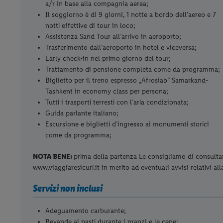
a/r in base alla compagnia aerea;
Il soggiorno è di 9 giorni, 1 notte a bordo dell'aereo e 7
notti effettive di tour in loco;
Assistenza Sand Tour all’arrivo in aeroporto;
Trasferimento dall’aeroporto in hotel e viceversa;
Early check-in nel primo giorno del tour;
Trattamento di pensione completa come da programma;
Biglietto per il treno espresso „Afrosiab” Samarkand-
Tashkent in economy class per persona;
Tutti i trasporti terresti con l’aria condizionata;
Guida parlante italiano;
Escursione e biglietti d’ingresso ai monumenti storici
come da programma;
NOTA BENE:
prima della partenza Le consigliamo di consultare 
www.viaggiaresicuri.it in merito ad eventuali avvisi relativi al
Servizi non inclusi
Adeguamento carburante;
Bevande ai pasti durante i pranzi e le cene;