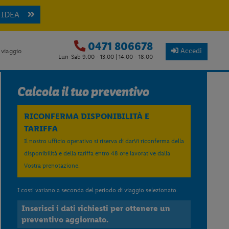
 IDEA
0471 806678
Accedi
 viaggio
Lun-Sab 9.00 - 13.00 | 14.00 - 18.00
Calcola il tuo preventivo
RICONFERMA DISPONIBILITÀ E
TARIFFA
Il nostro ufficio operativo si riserva di darVi riconferma della
disponibilità e della tariffa entro 48 ore lavorative dalla
Vostra prenotazione.
I costi variano a seconda del periodo di viaggio selezionato.
Inserisci i dati richiesti per ottenere un
preventivo aggiornato.