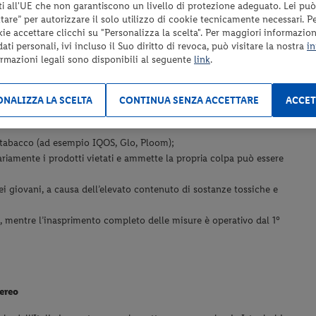
i all'UE che non garantiscono un livello di protezione adeguato. Lei può
are” per autorizzare il solo utilizzo di cookie tecnicamente necessari. P
kie accettare clicchi su "Personalizza la scelta". Per maggiori informazioni
ti personali, ivi incluso il Suo diritto di revoca, può visitare la nostra
in
alla fine del 2025, applicate operativamente dal 01 Marzo 2026.
ormazioni legali sono disponibili al seguente
link
.
nici monouso (pod) e i relativi liquidi (compresi quelli senza
o, vendita, importazione o esportazione sono previste sanzioni
NALIZZA LA SCELTA
CONTINUA SENZA ACCETTARE
ACCET
, nonché lavori correttivi, limitazione o privazione della libertà per
el tabacco (ad esempio IQOS, Glo, Ploom);
riamente i prodotti vietati e ammette la propria colpa può essere
 dei giovani, a causa dell’elevato contenuto di sostanze tossiche e
5, mentre l’inasprimento completo delle misure è operativo dal 1°
aereo