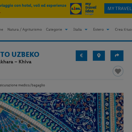
 viaggio con hotel, voli ed esperienze
MY TRAVEL
.
me
Natura / Agriturismo
Categorie
Italia
Estero
Crea il tuo
ERTO UZBEKO
ukhara – Khiva
ssicurazione medico/bagaglio