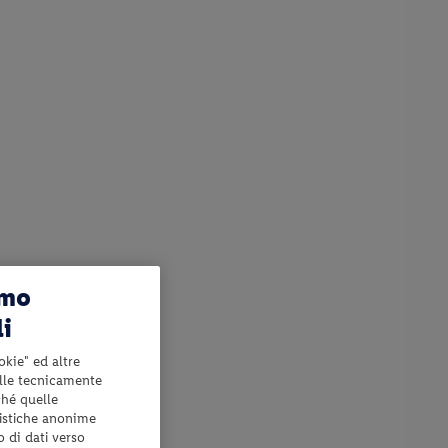
amo
li
okie" ed altre
elle tecnicamente
ché quelle
tistiche anonime
o di dati verso