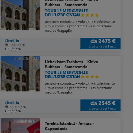
Bukhara – Samarcanda
TOUR LE MERAVIGLIE
DELL’UZBEKISTAN
pensione completa + volo a/r + trasferimento
+ tour come da programma + assicurazione
medico/bagaglio
da
2475 €
Check-in
dal 18/08/26
a persona per 8 notti
al 15/11/26
Uzbekistan
Tashkent – Khiva –
Bukhara – Samarcanda
TOUR LE MERAVIGLIE
DELL’UZBEKISTAN
pensione completa + volo a/r + trasferimento
+ tour come da programma + assicurazione
medico/bagaglio
da
2545 €
Check-in
dal 09/09/26
a persona per 7 notti
al 13/11/26
Turchia
Istanbul - Ankara -
Cappadocia