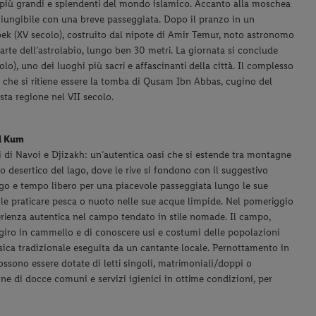
e più grandi e splendenti del mondo islamico. Accanto alla moschea
ggiungibile con una breve passeggiata. Dopo il pranzo in un
gbek (XV secolo), costruito dal nipote di Amir Temur, noto astronomo
arte dell’astrolabio, lungo ben 30 metri. La giornata si conclude
olo), uno dei luoghi più sacri e affascinanti della città. Il complesso
o che si ritiene essere la tomba di Qusam Ibn Abbas, cugino del
ta regione nel VII secolo.
yl Kum
ni di Navoi e Djizakh: un’autentica oasi che si estende tra montagne
o desertico del lago, dove le rive si fondono con il suggestivo
 lago e tempo libero per una piacevole passeggiata lungo le sue
ile praticare pesca o nuoto nelle sue acque limpide.
Nel pomeriggio
erienza autentica nel campo tendato in stile nomade. Il campo,
n giro in cammello e di conoscere usi e costumi delle popolazioni
ica tradizionale eseguita da un cantante locale. Pernottamento in
possono essere dotate di letti singoli, matrimoniali/doppi o
ne di docce comuni e servizi igienici in ottime condizioni, per