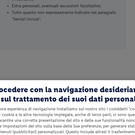
Extra personali, eventuali escursioni facoltative;
Tutto quanto non espressamente indicato nel paragrafo
"Servizi inclusi".
rocedere con la navigazione desideri
sul trattamento dei suoi dati persona
cca qui!
ore esperienza di navigazione installiamo sul nostro sito i cosiddetti "co
 i cookie e le altre tecnologie impiegate, anche di terze parti, vi sono qu
garantire una corretta presentazione del sito e delle sue funzionalità non
usi nell’offerta,
clicca qui!
 le impostazioni del sito sulla base delle Sue preferenze, per generare sta
enuti (pubblicitari) personalizzati. Questo include altresì il trasferiment
e fino a 24 ore prima della partenza.