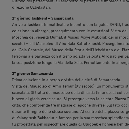
Ritrovo dei partecipanti all’aeroporto di partenze e imbarco sul v
direzione Uzbekistan.
2° giorno:
Tashkent – Samarcanda
Arrivo a Tashkent in mattinata e incontro con la guida SAND, tras
colazione in albergo, proseguimento con le escursioni. Visita de
Moschea del venerdì (Juma), il Museo Moye Muborak dei manoscritt
secolo) – e il Mausoleo di Abu Bakr Kaffol Shoshi.
Proseguimento 
dell’Asia Centrale, del Museo della Storia dell’Uzbekistan e di Pi
ferroviaria e partenza con il treno ad alta velocità Afrosiab per 
la sua posizione lungo la Via della Seta. Pernottamento in albergo
3° giorno: Samarcanda
Prima colazione in albergo e visita della città di Samarcanda.
Visita del Mausoleo di Amir Temur (XV secolo), un monumento str
scanalata. Si tratta del mausoleo della dinastia timuride, al cui c
blocco di giada verde scuro. Si prosegue verso la celebre Piazza
città, che comprende tre madrase di epoche diverse. Sul lato occid
durante il regno dello stesso sovrano. Al centro della piazza sorge 
di Yalangtush Bakhadur e famosa per la sua moschea splendidament
fu progettata per rispecchiare quella di Ulugbek e richiese ben dic