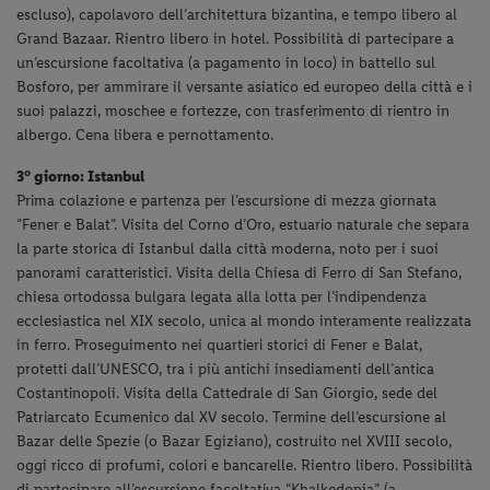
escluso), capolavoro dell’architettura bizantina, e tempo libero al
Grand Bazaar. Rientro libero in hotel. Possibilità di partecipare a
un’escursione facoltativa (a pagamento in loco) in battello sul
Bosforo, per ammirare il versante asiatico ed europeo della città e i
suoi palazzi, moschee e fortezze, con trasferimento di rientro in
albergo. Cena libera e pernottamento.
3° giorno: Istanbul
Prima colazione e partenza per l’escursione di mezza giornata
“Fener e Balat”. Visita del Corno d’Oro, estuario naturale che separa
la parte storica di Istanbul dalla città moderna, noto per i suoi
panorami caratteristici. Visita della Chiesa di Ferro di San Stefano,
chiesa ortodossa bulgara legata alla lotta per l’indipendenza
ecclesiastica nel XIX secolo, unica al mondo interamente realizzata
in ferro. Proseguimento nei quartieri storici di Fener e Balat,
protetti dall’UNESCO, tra i più antichi insediamenti dell’antica
Costantinopoli. Visita della Cattedrale di San Giorgio, sede del
Patriarcato Ecumenico dal XV secolo. Termine dell’escursione al
Bazar delle Spezie (o Bazar Egiziano), costruito nel XVIII secolo,
oggi ricco di profumi, colori e bancarelle. Rientro libero. Possibilità
di partecipare all’escursione facoltativa “Khalkedonia” (a