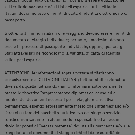
valida; il documento cartaceo non potrà più essere utilizzato né
sul territorio nazionale né ai fini dell’espatrio. Tutti i cittadini
italiani dovranno essere muniti di carta di identità elettronica o di
passaporto.
Inoltre, tutti i minori italiani che viaggiano devono essere muniti di
documento di viaggio individuale; pertanto, i medesimi devono
essere in possesso di passaporto individuale, oppure, qualora gli
Stati attraversati ne riconoscano la validità, di carta di identità
valida per l’espatrio.
ATTENZIONE: le informazioni sopra riportate si riferiscono
esclusivamente ai CITTADINI ITALIANI; i cittadini di nazionalità
diversa da quella italiana dovranno informarsi autonomamente
presso le rispettive Rappresentanze diplomatico-consolari e
munirsi dei documenti necessari per il viaggio e la relativa
permanenza, essendo espressamente inteso che l’intermediario e/o
l’organizzatore del pacchetto turistico e/o del singolo servizio
turistico non saranno in alcun modo responsabili ed a nessun
titolo in ipotesi di “negata partenza” dovuta alla mancanza e/o alla
irregolarità dei documenti di viaggio richiesti dalle autorità del