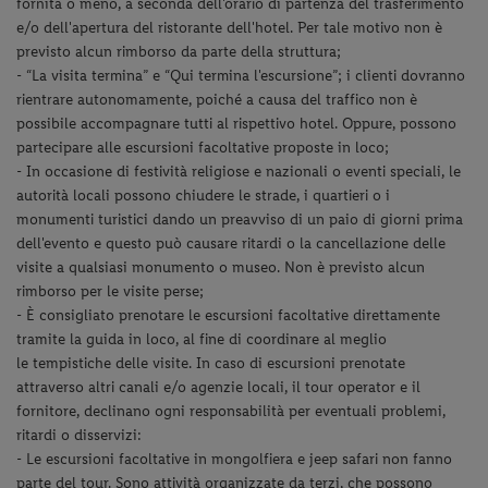
fornita o meno, a seconda dell'orario di partenza del
trasferimento
e/o dell'apertura del ristorante dell'hotel. Per tale motivo non è
previsto alcun rimborso da parte della
struttura;
- “La visita termina” e “Qui termina l'escursione”; i clienti dovranno
rientrare autonomamente, poiché a causa del
traffico non è
possibile accompagnare tutti al rispettivo hotel. Oppure, possono
partecipare alle escursioni facoltative
proposte in loco;
- In occasione di festività religiose e nazionali o eventi speciali, le
autorità locali possono chiudere le strade, i quartieri o i
monumenti turistici dando un preavviso di un paio di giorni prima
dell'evento e questo può causare ritardi o la cancellazione delle
visite a qualsiasi monumento o museo. Non è previsto alcun
rimborso per le visite perse;
- È consigliato prenotare le escursioni facoltative direttamente
tramite la guida in loco, al fine di coordinare al meglio
le
tempistiche delle visite. In caso di escursioni prenotate
attraverso altri canali e/o agenzie locali, il tour operator e il
fornitore, declinano ogni responsabilità per eventuali problemi,
ritardi o disservizi:
- Le escursioni facoltative in mongolfiera e jeep safari non fanno
parte del tour. Sono attività organizzate da terzi, che
possono