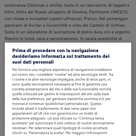
sotterranea (Ozkonak o simile). Sosta in un laboratorio di tappeti e
kilim. Visita del Museo all’aperto di Göreme, Patrimonio UNESCO,
con chiese e monasteri rupestri affrescati. Pranzo. Nel pomeriggio
panorami di Avcilar e Güvercinlik e vista del Castello di Uchisar.
Sosta in un laboratorio di lavorazione di pietre dure, oro e argento.
Rientro in hotel, cena e pernottamento. In serata possibilità di
assistere a uno spettacolo di danze folkloristiche turche
Prima di procedere con la navigazione
(facoltativo).
desideriamo informarLa sul trattamento dei
suoi dati personali
7° giorno:
Cappadocia
Per fornirLe una migliore esperienza di navigazione installiamo
Prima colazione. Possibilità di partecipare all’escursione facoltativa
sul nostro sito i cosiddetti "cookie" ed altre tecnologie simili. Tra
“Tre Bellezze di Ürgüp”. Visita di Ortahisar e del suo castello.
i cookie e le altre tecnologie impiegate, anche di terze parti, vi
Proseguimento verso la Valle di Zelve e il vigneto di Pasabag,
sono quelle tecnicamente necessarie al fine di garantire una
corretta presentazione del sito e delle sue funzionalità nonché
famoso per le “Chimere delle Fate”. Pranzo. Sosta in un centro di
quelle utilizzate per gestire le impostazioni del sito sulla base
produzione e vendita di capi in pelle. Rientro in hotel. Cena e
delle Sue preferenze, per generare statistiche anonime e/o per
pernottamento. In serata possibilità di assistere alla cerimonia
mostrarLe contenuti (pubblicitari) personalizzati. Questo
include altresì il trasferimento di dati verso paesi non
Sema dei dervisci rotanti (facoltativa).
appartenenti all'UE che non garantiscono un livello di
protezione adeguato. Lei può cliccare su “Continua senza
8° giorno:
Cappadocia / Italia
accettare” per autorizzare il solo utilizzo di cookie tecnicamente
necessari. Per selezionare quali tipologie di cookie accettare
Prima colazione. Trasferimento all’aeroporto di Kayseri (ASR) o
clicchi su "Personalizza la scelta". Per maggiori informazioni
Nevşehir (NAV) per il volo di rientro via Istanbul.