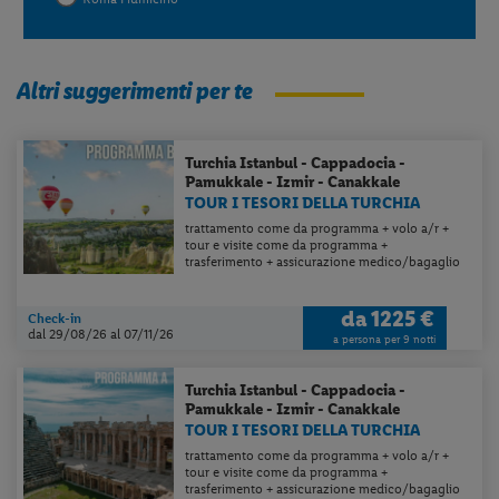
Altri suggerimenti per te
Turchia
Istanbul - Cappadocia -
Pamukkale - Izmir - Canakkale
TOUR I TESORI DELLA TURCHIA
trattamento come da programma + volo a/r +
tour e visite come da programma +
trasferimento + assicurazione medico/bagaglio
da
1225 €
Check-in
dal 29/08/26
al 07/11/26
a persona per 9 notti
Turchia
Istanbul - Cappadocia -
Pamukkale - Izmir - Canakkale
TOUR I TESORI DELLA TURCHIA
trattamento come da programma + volo a/r +
tour e visite come da programma +
trasferimento + assicurazione medico/bagaglio