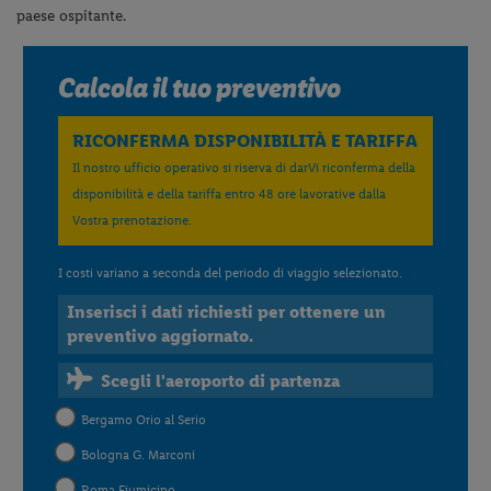
paese ospitante.
Calcola il tuo preventivo
RICONFERMA DISPONIBILITÀ E TARIFFA
Il nostro ufficio operativo si riserva di darVi riconferma della
disponibilità e della tariffa entro 48 ore lavorative dalla
Vostra prenotazione.
I costi variano a seconda del periodo di viaggio selezionato.
Inserisci i dati richiesti per ottenere un
preventivo aggiornato.
Scegli l'aeroporto di partenza
Bergamo Orio al Serio
Bologna G. Marconi
Roma Fiumicino