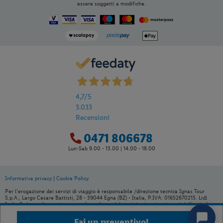
essere soggetti a modifiche.
Per aggiungere
Lidl Viaggi
alla tua
Home, apri il menu opzioni evidenziato
dall' icona
e seleziona
Installa
applicazione
4,7
/5
3.033
Recensioni
0471 806678
Lun-Sab 9.00 - 13.00 | 14.00 - 18.00
Informativa privacy
|
Cookie Policy
Per l’erogazione dei servizi di viaggio è responsabile /direzione tecnica Ignas Tour
S.p.A., Largo Cesare Battisti, 28 - 39044 Egna (BZ) - Italia, P.IVA: 01652670215. Lidl
Italia S.r.l. non è organizzatore né venditore del servizio viaggio, ai sensi dell’articolo
83 del Dlgs 206/2005. È venditore Ignas Tour S.p.A., Largo Cesare Battisti, 28 - 39044
Egna (BZ) - Italia, P.IVA: 01652670215. Capitale sociale 120.000,00€ interamente
Fai un preventivo!