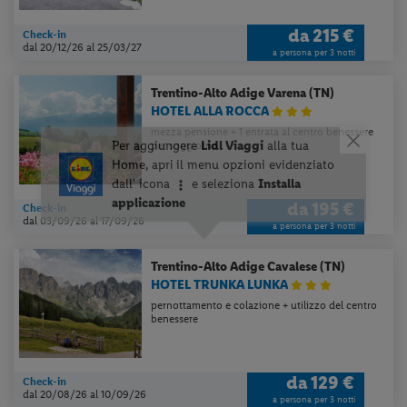
da
215 €
Check-in
dal 20/12/26
al 25/03/27
a persona per 3 notti
Trentino-Alto Adige
Varena (TN)
HOTEL ALLA ROCCA
mezza pensione + 1 entrata al centro benessere
per soggiorno
da
195 €
Check-in
dal 03/09/26
al 17/09/26
a persona per 3 notti
Trentino-Alto Adige
Cavalese (TN)
HOTEL TRUNKA LUNKA
pernottamento e colazione + utilizzo del centro
benessere
da
129 €
Check-in
dal 20/08/26
al 10/09/26
a persona per 3 notti