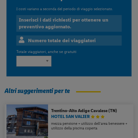
I costi variano a seconda del periodo di viaggio selezionato.
Inserisci i dati richiesti per ottenere un
preventivo aggiornato.
Numero totale dei viaggiatori
Totale viaggiatori, anche se gratuiti
Altri suggerimenti per te
Trentino-Alto Adige
Cavalese (TN)
HOTEL SAN VALIER
mezza pensione + utilizzo dell’area benessere +
utilizzo della piscina coperta