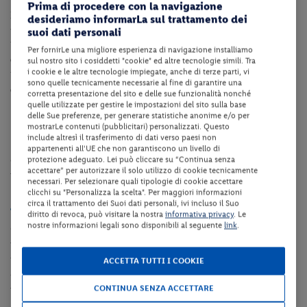
Prima di procedere con la navigazione
Inoltre, ti consigliamo di pianificare il tuo viaggio in anticipo
desideriamo informarLa sul trattamento dei
valutando i tempi di percorrenza.
suoi dati personali
Per strutture in provincia di Trento, ti indichiamo la
Trentino Guest
Per fornirLe una migliore esperienza di navigazione installiamo
Card
, che offre servizi utili (trasporti, ingressi, attività).
sul nostro sito i cosiddetti "cookie" ed altre tecnologie simili. Tra
i cookie e le altre tecnologie impiegate, anche di terze parti, vi
Per strutture in provincia di Bolzano, ti indichiamo la
Alto Adige
sono quelle tecnicamente necessarie al fine di garantire una
Guest Pass
, che offre servizi utili (trasporti, ingressi, attività).
corretta presentazione del sito e delle sue funzionalità nonché
quelle utilizzate per gestire le impostazioni del sito sulla base
delle Sue preferenze, per generare statistiche anonime e/o per
Dotazioni della struttura
mostrarLe contenuti (pubblicitari) personalizzati. Questo
include altresì il trasferimento di dati verso paesi non
La struttura dispone di reception (dalle ore 08:00 alle ore 20:00
appartenenti all'UE che non garantiscono un livello di
ca.), giardino, collegamento internet Wi-Fi in tutta la struttura e
protezione adeguato. Lei può cliccare su “Continua senza
accettare” per autorizzare il solo utilizzo di cookie tecnicamente
parcheggio fino ad esaurimento.
necessari. Per selezionare quali tipologie di cookie accettare
clicchi su "Personalizza la scelta". Per maggiori informazioni
Sistemazione
circa il trattamento dei Suoi dati personali, ivi incluso il Suo
diritto di revoca, può visitare la nostra
informativa privacy
. Le
nostre informazioni legali sono disponibili al seguente
link
.
Gli
appartamenti bilocali
(di ca. 39-45 mq) dispongono di s
ervizi
privati, asciugacapelli, angolo cottura attrezzata con microonde e
frigorifero, divano letto, 1 camera da letto separata,
letto a
ACCETTA TUTTI I COOKIE
castello,
televisione
, collegamento internet Wi-­Fi e balcone vista
CONTINUA SENZA ACCETTARE
monte.