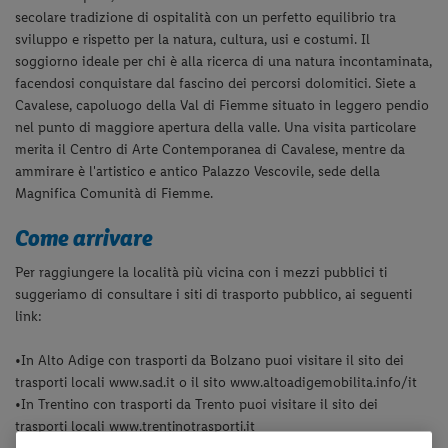
secolare tradizione di ospitalità con un perfetto equilibrio tra
sviluppo e rispetto per la natura, cultura, usi e costumi. Il
soggiorno ideale per chi è alla ricerca di una natura incontaminata,
facendosi conquistare dal fascino dei percorsi dolomitici. Siete a
Cavalese, capoluogo della Val di Fiemme situato in leggero pendio
nel punto di maggiore apertura della valle. Una visita particolare
merita il Centro di Arte Contemporanea di Cavalese, mentre da
ammirare è l'artistico e antico Palazzo Vescovile, sede della
Magnifica Comunità di Fiemme.
Come arrivare
Per raggiungere la località più vicina con i mezzi pubblici ti
suggeriamo di consultare i siti di trasporto pubblico, ai seguenti
link:
•
In Alto Adige con trasporti da Bolzano puoi visitare il sito dei
trasporti locali www.sad.it o il sito www.altoadigemobilita.info/it
•
In Trentino con trasporti da Trento puoi visitare il sito dei
trasporti locali www.trentinotrasporti.it