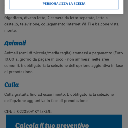
PERSONALIZZA LA SCELTA
Gli
appartamenti trilocali
(
di ca.
55 mq) dispongono di s
ervizi
privati, asciugacapelli, angolo cottura
attrezzata
con microonde e
frigorifero, divano letto, 2 camera da letto separate, letto a
castello,
televisione
, collegamento internet Wi-­Fi e balcone vista
monte.
Animali
Animali (cani
di piccola/media taglia
) ammessi a pagamento (Euro
10.00 al giorno da pagare in loco - non ammessi nelle aree
comuni). È obbligatoria la selezione dell'opzione aggiuntiva in fase
di prenotazione.
Culla
Culla gratuita fino ad esaurimento.
È obbligatoria la selezione
dell'opzione aggiuntiva in fase di prenotazione
CIN: IT022050A1KYTSKE9I
Calcola il tuo preventivo