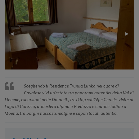
Previous
◀︎
Next
▶︎
Slide
Slide
Scegliendo il Residence Trunka Lunka nel cuore di
Cavalese vivi un’estate tra panorami autentici della Val di
Fiemme, escursioni nelle Dolomiti, trekking sull’Alpe Cermis, visite al
Lago di Carezza, atmosfera alpina a Predazzo e charme ladino a
Moena, tra borghi nascosti, malghe e sapori locali autentici.