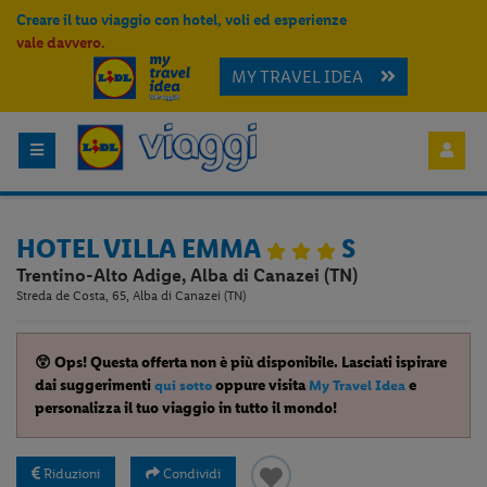
Creare il tuo viaggio con hotel, voli ed esperienze
vale davvero.
MY TRAVEL IDEA
HOTEL VILLA EMMA
S
Trentino-Alto Adige, Alba di Canazei (TN)
Streda de Costa, 65, Alba di Canazei (TN)
😲 Ops! Questa offerta non è più disponibile. Lasciati ispirare
dai suggerimenti
oppure visita
e
qui sotto
My Travel Idea
personalizza il tuo viaggio in tutto il mondo!
Riduzioni
Condividi