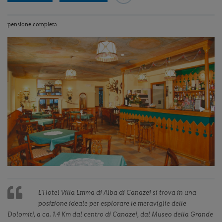
pensione completa
Previous
◀︎
Next
▶︎
Slide
Slide
L'Hotel Villa Emma di Alba di Canazei si trova in una
posizione ideale per esplorare le meraviglie delle
Dolomiti, a ca. 1.4 Km dal centro di Canazei, dal Museo della Grande