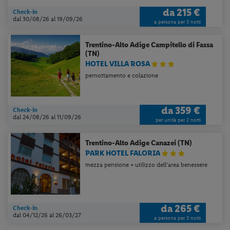
da
215 €
Check-in
dal 30/08/26
al 19/09/26
a persona per 3 notti
Trentino-Alto Adige
Campitello di Fassa
(TN)
HOTEL VILLA ROSA
Per aggiungere
Lidl Viaggi
alla tua
pernottamento e colazione
Home, apri il menu opzioni evidenziato
dall' icona
e seleziona
Installa
applicazione
da
359 €
Check-in
dal 24/08/26
al 11/09/26
per unità per 2 notti
Trentino-Alto Adige
Canazei (TN)
PARK HOTEL FALORIA
mezza pensione + utilizzo dell’area benessere
da
265 €
Check-in
dal 04/12/26
al 26/03/27
a persona per 3 notti