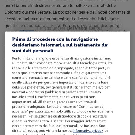
perfetta per chi desidera esplorare le bellezze naturali delle
Dolomiti durante l’estate. La posizione ideale dell’hotel consente di
accedere facilmente a numerosi sentieri escursionistici, come
quelli che conducono al Passo Pordoi, un vero paradiso per gli
amanti del trekking. A ca. 1.4 Km si trova la località di Canazei, da
Prima di procedere con la navigazione
dove partono molte escursioni verso rifugi alpini e vette
desideriamo informarLa sul trattamento dei
panoramiche. Tra le mete più affascinanti vi è il Rifugio Fuchiade
suoi dati personali
(a ca.33.2 Km), dove si può godere di un’autentica esperienza
Per fornirLe una migliore esperienza di navigazione installiamo
montana. Gli amanti della cultura possono visitare la chiesa di
sul nostro sito i cosiddetti "cookie" ed altre tecnologie simili. Tra
Santa Maria (a ca. 7.7 Km), con affreschi che raccontano la
i cookie e le altre tecnologie impiegate, anche di terze parti, vi
tradizione locale, e il Museo Ladino di Fassa (a ca. 13 Km), che offre
sono quelle tecnicamente necessarie al fine di garantire una
corretta presentazione del sito e delle sue funzionalità nonché
una panoramica sulla storia e le tradizioni della valle. Chi ama
quelle utilizzate per gestire le impostazioni del sito sulla base
l’avventura può praticare mountain bike lungo i sentieri dedicati o
delle Sue preferenze, per generare statistiche anonime e/o per
dedicarsi a gite in funivia verso il Col Rodella, che regala una vista
mostrarLe contenuti (pubblicitari) personalizzati. Questo
include altresì il trasferimento di dati verso paesi non
spettacolare. Inoltre, la zona è perfetta anche per chi cerca una
appartenenti all'UE che non garantiscono un livello di
giornata di relax, grazie ai numerosi rifugi e aree verdi ideali per
protezione adeguato. Lei può cliccare su “Continua senza
accettare” per autorizzare il solo utilizzo di cookie tecnicamente
picnic immersi nella natura.
necessari. Per selezionare quali tipologie di cookie accettare
clicchi su "Personalizza la scelta". Per maggiori informazioni
Altitudine: ca. 1465 m s.l.m.
circa il trattamento dei Suoi dati personali, ivi incluso il Suo
diritto di revoca, può visitare la nostra
informativa privacy
. Le