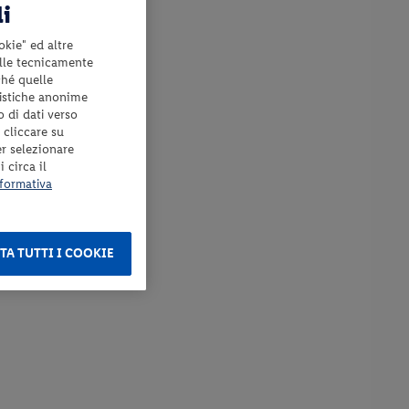
li
okie" ed altre
elle tecnicamente
ché quelle
tistiche anonime
o di dati verso
 cliccare su
er selezionare
 circa il
formativa
TA TUTTI I COOKIE