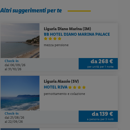
Altri suggerimenti per te
Liguria
Diano Marina (IM)
BB HOTEL DIANO MARINA PALACE
mezza pensione
da
268 €
Check-in
dal 06/09/26
per unità per 1 notte
al 31/10/26
Liguria
Alassio (SV)
HOTEL RIVA
pernottamento e colazione
da
139 €
Check-in
dal 21/08/26
a persona per 3 notti
al 22/09/26