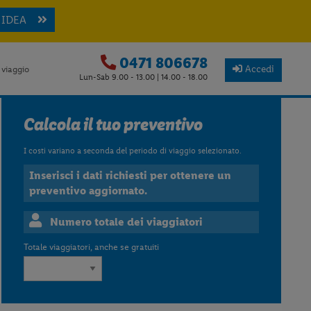
 IDEA
0471 806678
Accedi
 viaggio
Lun-Sab 9.00 - 13.00 | 14.00 - 18.00
Calcola il tuo preventivo
I costi variano a seconda del periodo di viaggio selezionato.
Inserisci i dati richiesti per ottenere un
preventivo aggiornato.
Numero totale dei viaggiatori
Totale viaggiatori, anche se gratuiti