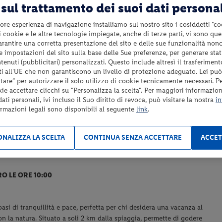
sul trattamento dei suoi dati persona
ore esperienza di navigazione installiamo sul nostro sito i cosiddetti "co
Eventuale servizio colazione su richiesta a pagamento
 i cookie e le altre tecnologie impiegate, anche di terze parti, vi sono qu
con possibilità di ordinare pane, croissant e pizza
garantire una corretta presentazione del sito e delle sue funzionalità non
secondo disponibilità;
 le impostazioni del sito sulla base delle Sue preferenze, per generare sta
Eventuale animale domestico da segnalare al momento
enuti (pubblicitari) personalizzati. Questo include altresì il trasferiment
i all'UE che non garantiscono un livello di protezione adeguato. Lei può
della prenotazione (Euro 10.00 al giorno da pagare in
are” per autorizzare il solo utilizzo di cookie tecnicamente necessari. P
loco – non ammessi nelle aree comuni);
kie accettare clicchi su "Personalizza la scelta". Per maggiori informazioni
Tassa di soggiorno da pagare in loco se prevista;
ti personali, ivi incluso il Suo diritto di revoca, può visitare la nostra
in
Tutto quanto non espressamente indicato nel paragrafo
ormazioni legali sono disponibili al seguente
link
.
“Servizi inclusi”.
NALIZZA LA SCELTA
CONTINUA SENZA ACCETTARE
ACCET
RO LE ORE 10:00
si di tranquillità e pace, perfetta per chi desidera una vacanza al
on la natura. Situato a soli 2 km dalla spiaggia, permette di godere