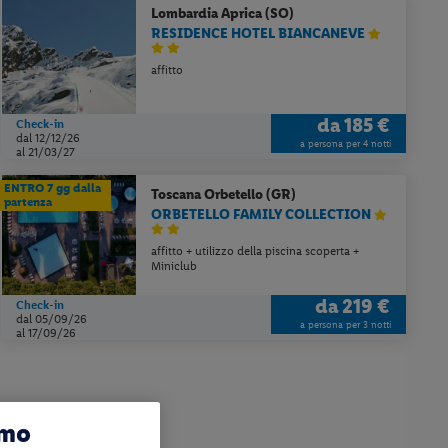
Lombardia
Aprica (SO)
RESIDENCE HOTEL BIANCANEVE
affitto
da
185 €
Check-in
dal 12/12/26
a persona per 4 notti
al 21/03/27
ENTRO 7 gg dalla
Toscana
Orbetello (GR)
partenza
ORBETELLO FAMILY COLLECTION
affitto + utilizzo della piscina scoperta +
Miniclub
da
219 €
Check-in
dal 05/09/26
a persona per 3 notti
al 17/09/26
amo