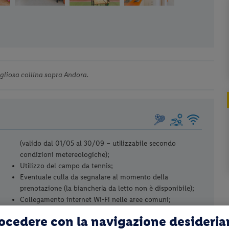
igliosa collina sopra Andora.
(valido dal 01/05 al 30/09 – utilizzabile secondo
condizioni metereologiche);
Utilizzo del campo da tennis;
Eventuale culla da segnalare al momento della
prenotazione (la biancheria da letto non è disponibile);
Collegamento internet Wi-Fi nelle aree comuni;
Parcheggio fino ad esaurimento posti.
rocedere con la navigazione desideri