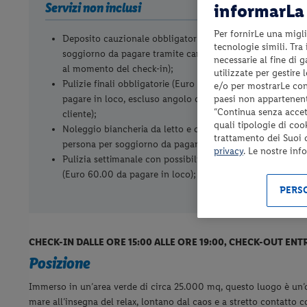
Servizi non inclusi
informarLa 
Per fornirLe una migli
Deposito cauzionale obbligatorio (Euro 100.00 per
tecnologie simili. Tra
soggiorno da pagare tramite carta di credito o contanti
necessarie al fine di 
al momento del check-in);
utilizzate per gestire
Pulizie finali obbligatorie (Euro 60.00 per soggiorno da
e/o per mostrarLe cont
paesi non appartenent
pagare in loco, escluso angolo cottura a carico del
“Continua senza accett
cliente);
quali tipologie di coo
Noleggio biancheria da letto e da bagno (Euro 6.00 per
trattamento dei Suoi da
persona per soggiorno da pagare in loco);
privacy
. Le nostre inf
Pulizia settimanale con possibilità di cambio biancheria
(Euro 60.00 da pagare in loco);
PERSO
CHECK-IN DALLE ORE 15:00 ALLE ORE 19:00, CHECK-OUT ENT
Posizione
Immerso in un’area verde di circa 25.000 mq, questo luogo è un’oa
mare all’insegna del relax, lontano dal caos e a stretto contatto c