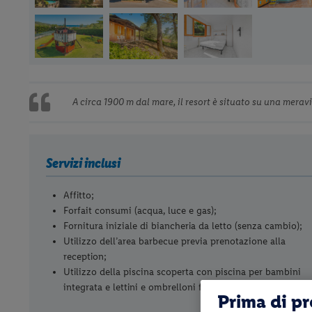
A circa 1900 m dal mare, il resort è situato su una merav
Servizi inclusi
Affitto;
Forfait consumi (acqua, luce e gas);
Fornitura iniziale di biancheria da letto (senza cambio);
Utilizzo dell’area barbecue previa prenotazione alla
reception;
Utilizzo della piscina scoperta con piscina per bambini
integrata e lettini e ombrelloni fino ad esaurimento
Prima di p