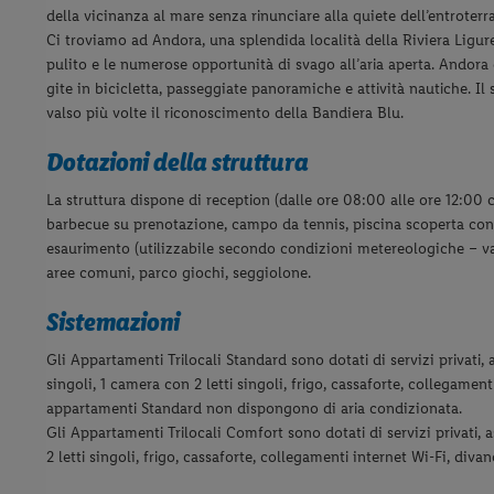
della vicinanza al mare senza rinunciare alla quiete dell’entroterra
Ci troviamo ad Andora, una splendida località della Riviera Ligur
pulito e le numerose opportunità di svago all’aria aperta. Andora è
gite in bicicletta, passeggiate panoramiche e attività nautiche. Il
valso più volte il riconoscimento della Bandiera Blu.
Dotazioni della struttura
La struttura dispone di reception (dalle ore 08:00 alle ore 12:00 ca.
barbecue su prenotazione, campo da tennis, piscina scoperta con p
esaurimento (utilizzabile secondo condizioni metereologiche – va
aree comuni, parco giochi, seggiolone.
Sistemazioni
Gli Appartamenti Trilocali Standard sono dotati di servizi privati,
singoli, 1 camera con 2 letti singoli, frigo, cassaforte, collegament
appartamenti Standard non dispongono di aria condizionata.
Gli Appartamenti Trilocali Comfort sono dotati di servizi privati,
2 letti singoli, frigo, cassaforte, collegamenti internet Wi-Fi, diva