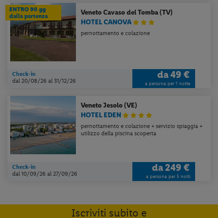
ENTRO 90 gg
Veneto
Cavaso del Tomba (TV)
dalla partenza
HOTEL CANOVA
pernottamento e colazione
da
49 €
Check-in
dal 20/08/26
al 31/12/26
a persona per 1 notte
Veneto
Jesolo (VE)
HOTEL EDEN
pernottamento e colazione + servizio spiaggia +
utilizzo della piscina scoperta
da
249 €
Check-in
dal 10/09/26
al 27/09/26
a persona per 5 notti
Iscriviti subito e