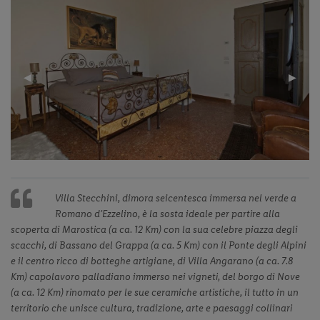
Previous
◀︎
Next
▶︎
Slide
Slide
Villa Stecchini, dimora seicentesca immersa nel verde a
Romano d’Ezzelino, è la sosta ideale per partire alla
scoperta di Marostica (a ca. 12 Km) con la sua celebre piazza degli
scacchi, di Bassano del Grappa (a ca. 5 Km) con il Ponte degli Alpini
e il centro ricco di botteghe artigiane, di Villa Angarano (a ca. 7.8
Km) capolavoro palladiano immerso nei vigneti, del borgo di Nove
(a ca. 12 Km) rinomato per le sue ceramiche artistiche, il tutto in un
territorio che unisce cultura, tradizione, arte e paesaggi collinari