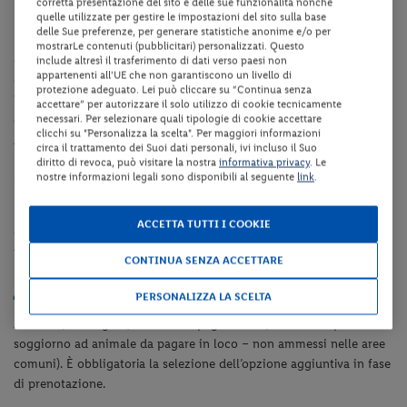
Dotazioni della struttura
corretta presentazione del sito e delle sue funzionalità nonché
quelle utilizzate per gestire le impostazioni del sito sulla base
delle Sue preferenze, per generare statistiche anonime e/o per
La struttura dispone di reception (dalle ore 09:00 alle ore 20:00
mostrarLe contenuti (pubblicitari) personalizzati. Questo
ca.), bar, ristorante, giardino, terrazza, piccola fattoria didattica con
include altresì il trasferimento di dati verso paesi non
appartenenti all'UE che non garantiscono un livello di
coniglietti, 1 cavallo, pavone ed altri animali, collegamento internet
protezione adeguato. Lei può cliccare su “Continua senza
Wi-Fi in tutta la struttura, parcheggio fino ad esaurimento e
accettare” per autorizzare il solo utilizzo di cookie tecnicamente
necessari. Per selezionare quali tipologie di cookie accettare
deposito bagagli e biciclette.
clicchi su "Personalizza la scelta". Per maggiori informazioni
A pagamento: sauna (vietato l’ingresso ai minori di 16 anni).
circa il trattamento dei Suoi dati personali, ivi incluso il Suo
diritto di revoca, può visitare la nostra
informativa privacy
. Le
Camere
nostre informazioni legali sono disponibili al seguente
link
.
LecamereClassic sono dotate di servizi privati, asciugacapelli, aria
ACCETTA TUTTI I COOKIE
condizionata, telefono, TV satellitare, mini-frigo, collegamento
internet Wi-Fi e cassaforte
.
CONTINUA SENZA ACCETTARE
Animali
PERSONALIZZA LA SCELTA
Animali (cani e gatti) ammessi a pagamento (Euro 10.00 per
soggiorno ad animale da pagare in loco – non ammessi nelle aree
comuni). È obbligatoria la selezione dell’opzione aggiuntiva in fase
di prenotazione.