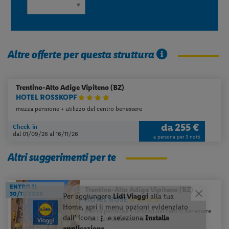
Altre offerte per questa struttura
Trentino-Alto Adige
Vipiteno (BZ)
HOTEL ROSSKOPF
mezza pensione + utilizzo del centro benessere
da
255 €
Check-in
dal 01/09/26
al 16/11/26
a persona per 3 notti
Altri suggerimenti per te
ENTRO IL
Trentino-Alto Adige
Vipiteno (BZ)
30/11/2026
HOTEL ROSE
mezza pensione + utilizzo del centro benessere
+ utilizzo della piscina coperta