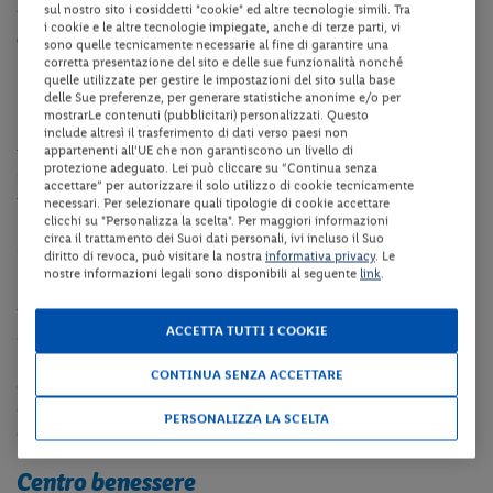
sul nostro sito i cosiddetti "cookie" ed altre tecnologie simili. Tra
Per strutture in provincia di Bolzano, ti indichiamo la
Alto Adige
i cookie e le altre tecnologie impiegate, anche di terze parti, vi
Guest Pass
, che offre servizi utili (trasporti, ingressi, attività).
sono quelle tecnicamente necessarie al fine di garantire una
corretta presentazione del sito e delle sue funzionalità nonché
quelle utilizzate per gestire le impostazioni del sito sulla base
Dotazioni della struttura
delle Sue preferenze, per generare statistiche anonime e/o per
mostrarLe contenuti (pubblicitari) personalizzati. Questo
La struttura dispone di reception, ascensore nel corpo centrale, bar,
include altresì il trasferimento di dati verso paesi non
appartenenti all'UE che non garantiscono un livello di
ristorante à la carte, terrazza, sala TV, seggiolone, deposito bici e
protezione adeguato. Lei può cliccare su “Continua senza
sci, noleggio slittino (su richiesta), collegamento internet Wi-Fi
accettare” per autorizzare il solo utilizzo di cookie tecnicamente
nelle zone comuni e parcheggio fino ad esaurimento posti.
necessari. Per selezionare quali tipologie di cookie accettare
clicchi su "Personalizza la scelta". Per maggiori informazioni
circa il trattamento dei Suoi dati personali, ivi incluso il Suo
Camere
diritto di revoca, può visitare la nostra
informativa privacy
. Le
nostre informazioni legali sono disponibili al seguente
link
.
Le
camere doppie e triple Standard
sono arredate secondo lo stile
tradizionale altoatesino e sono dotate di servizi privati,
ACCETTA TUTTI I COOKIE
asciugacapelli, telefono, TV satellitare, cassaforte e balcone.
Le
camere doppie/triple e quadruple Superior
sono invece
CONTINUA SENZA ACCETTARE
arredate in stile moderno con parquet o moquette e sono dotate
di
servizi privati, asciugacapelli, telefono, TV satellitare, cassaforte
PERSONALIZZA LA SCELTA
e balcone.
Centro benessere