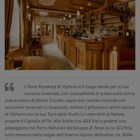
Previous
◀︎
Next
▶︎
Slide
Slide
L'Hotel Rosskopf di Vipiteno è il luogo ideale per la tua
vacanza invernale, con la possibilità di sciare sulla vicina
area sciistica di Monte Cavallo, esplorare i sentieri innevati con
escursioni invernali o ciaspolate, visitare il pittoresco centro storico
di Vipiteno con la sua Torre delle Dodici e i mercatini di Natale,
scoprire il Castello di Fie' allo Sciliar (ca. 68.6 Km) o godersi una
passeggiata nel Parco Naturale del Gruppo di Tessa (a ca. 57.2 Km),
tutto immerso nella magia dell’inverno alpino. Altitudine: ca. 950m