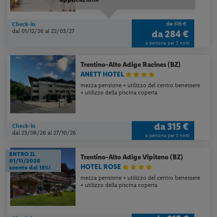
da 315 €
Check-in
dal 01/12/26
al 22/03/27
da
284 €
a persona per 3 notti
Trentino-Alto Adige
Racines (BZ)
ANETT HOTEL
mezza pensione + utilizzo del centro benessere
+ utilizzo della piscina coperta
da
315 €
Check-in
dal 23/08/26
al 27/10/26
a persona per 3 notti
ENTRO IL
Trentino-Alto Adige
Vipiteno (BZ)
01/11/2026
HOTEL ROSE
sconto del 15%!
mezza pensione + utilizzo del centro benessere
+ utilizzo della piscina coperta