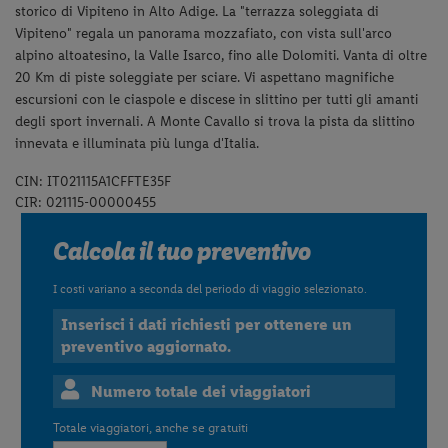
storico di Vipiteno in Alto Adige. La "terrazza soleggiata di
Vipiteno" regala un panorama mozzafiato, con vista sull'arco
alpino altoatesino, la Valle Isarco, fino alle Dolomiti. Vanta di oltre
20 Km di piste soleggiate per sciare. Vi aspettano magnifiche
escursioni con le ciaspole e discese in slittino per tutti gli amanti
degli sport invernali. A Monte Cavallo si trova la pista da slittino
innevata e illuminata più lunga d'Italia.
CIN: IT021115A1CFFTE35F
CIR: 021115-00000455
Calcola il tuo preventivo
I costi variano a seconda del periodo di viaggio selezionato.
Inserisci i dati richiesti per ottenere un
preventivo aggiornato.
Numero totale dei viaggiatori
Totale viaggiatori, anche se gratuiti