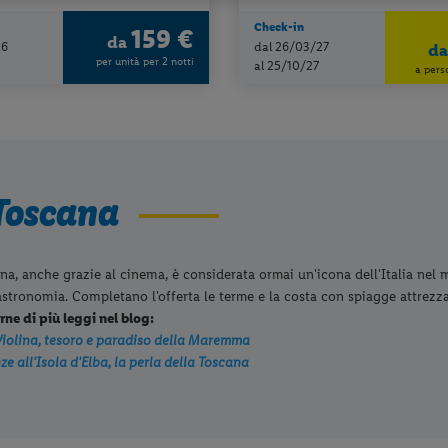
Check-in
159 €
da
26
dal 26/03/27
d
per unità per 2 notti
al 25/10/27
a pers
Toscana
na, anche grazie al cinema, è considerata ormai un'icona dell'Italia nel mo
astronomia. Completano l'offerta le terme e la costa con spiagge attrezz
rne di più leggi nel blog:
iolina, tesoro e paradiso della Maremma
e all'Isola d'Elba, la perla della Toscana