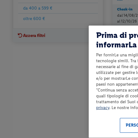
da 400 a 599 €
Check-in
dal 14/08/2
oltre 600 €
al 12/10/26
Prima di p
Azzera filtri
informarLa 
Per fornirLe una migli
tecnologie simili. Tra
necessarie al fine di 
utilizzate per gestire
e/o per mostrarLe cont
paesi non appartenent
“Continua senza accett
quali tipologie di coo
Toscana - Fir
trattamento dei Suoi da
APPARTA
privacy
. Le nostre inf
affitto + for
PERSO