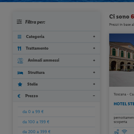
Ci sono
6
Filtra per:
Prezzi in base a
Categoria
Trattamento
Animali ammessi
Struttura
Stelle
Toscana - Ca
Prezzo
HOTEL ST
da 0 a 99 €
pernottamento
da 100 a 199 €
scoperta
da 200 a 399 €