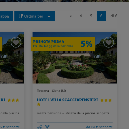
«
4
5
6
di 6
appa
Ordina per
5%
PRENOTA PRIMA
ENTRO 60 gg dalla partenza
Toscana - Siena (SI)
ERI
HOTEL VILLA SCACCIAPENSIERI
della piscina
mezza pensione + utilizzo della piscina scoperta
5 € per notte
da 118 € per notte