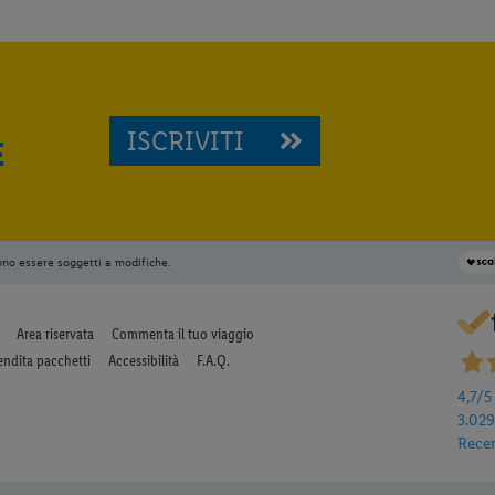
ISCRIVITI
E
ono essere soggetti a modifiche.
Area riservata
Commenta il tuo viaggio
endita pacchetti
Accessibilità
F.A.Q.
4,7
/5
3.02
Rece