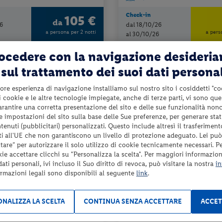
Check-in
105 €
da
6
dal 18/10/26
a persona per 2 notti
a pers
al 30/10/26
rocedere con la navigazione desideri
sul trattamento dei suoi dati persona
10%
PRENOTA PRIMA
ENTRO IL 31/03/2027
ore esperienza di navigazione installiamo sul nostro sito i cosiddetti "co
 i cookie e le altre tecnologie impiegate, anche di terze parti, vi sono qu
garantire una corretta presentazione del sito e delle sue funzionalità non
 le impostazioni del sito sulla base delle Sue preferenze, per generare sta
enuti (pubblicitari) personalizzati. Questo include altresì il trasferiment
i all'UE che non garantiscono un livello di protezione adeguato. Lei può
are” per autorizzare il solo utilizzo di cookie tecnicamente necessari. P
kie accettare clicchi su "Personalizza la scelta". Per maggiori informazioni
enze (FI)
Toscana - Montecatini Terme (PT)
ti personali, ivi incluso il Suo diritto di revoca, può visitare la nostra
in
MENTI POPARTMENT
GRAND HOTEL PANORAMIC
ormazioni legali sono disponibili al seguente
link
.
fait consumi
pernottamento e colazione + utilizzo 
benessere + utilizzo d...
NALIZZA LA SCELTA
CONTINUA SENZA ACCETTARE
ACCET
da 80 € per notte
da 5