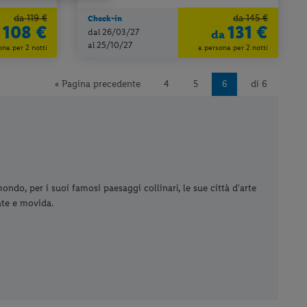
da 119 €
da 145 €
Check-in
108 €
131 €
dal 26/03/27
a
da
al 25/10/27
ona per 2 notti
a persona per 2 notti
« Pagina precedente
4
5
6
di 6
ndo, per i suoi famosi paesaggi collinari, le sue città d'arte
ate e movida.