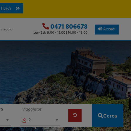
 IDEA
0471 806678
Accedi
 viaggio
Lun-Sab 9.00 - 13.00 | 14.00 - 18.00
ti
Viaggiatori
Cerca