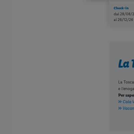
Check-in
dal 28/08/
al 26/12/26
La 
La Tosca
e l'enog
Per sape
Cala V
Vacanz