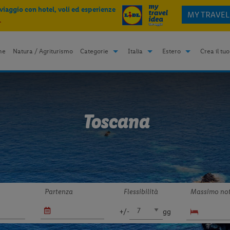
 viaggio con hotel, voli ed esperienze
MY TRAVEL
.
me
Natura / Agriturismo
Categorie
Italia
Estero
Crea il tuo
Toscana
Partenza
Flessibilità
Massimo not
+/-
gg