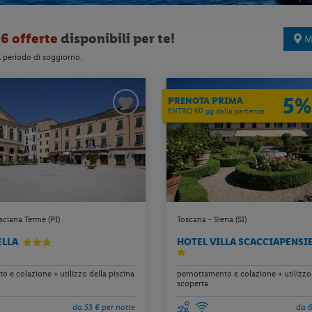
6 offerte
disponibili per te!
M
l periodo di soggiorno.
5%
PRENOTA PRIMA
ENTRO 60 gg dalla partenza
sciana Terme (PI)
Toscana - Siena (SI)
ELLA
HOTEL VILLA SCACCIAPENSI
 e colazione + utilizzo della piscina
pernottamento e colazione + utilizzo 
scoperta
da 53 € per notte
da 6