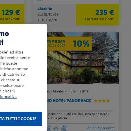
Check-in
129 €
235 €
dal 18/10/26
ona per 2 notti
a persona per 2 notti
al 30/10/26
amo
li
10%
PRENOTA PRIMA
ENTRO IL 31/03/2027
okie" ed altre
elle tecnicamente
ché quelle
tistiche anonime
o di dati verso
 cliccare su
er selezionare
 circa il
Toscana - Montecatini Terme (PT)
formativa
GRAND HOTEL PANORAMIC
dell’area
mezza pensione + utilizzo dell’area benessere +
utilizzo della piscin...
TA TUTTI I COOKIE
4 € per notte
da 66 € per notte