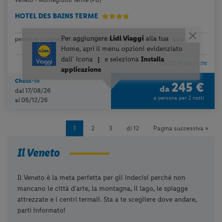
Veneto - Montegrotto Terme (PD)
HOTEL DES BAINS TERME
pensione completa + utilizzo del centro benessere + utilizzo della pi...
da 123 € per notte
Check-in
245 €
da
dal 17/08/26
a persona per 2 notti
al 06/12/26
1
2
3
di 12
Pagina successiva »
Il Veneto
Il Veneto è la meta perfetta per gli indecisi perché non
mancano le città d'arte, la montagna, il lago, le spiagge
attrezzate e i centri termali. Sta a te scegliere dove andare,
parti informato!