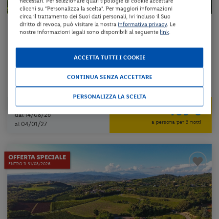
necessari. Per selezionare quali tipologie di cookie accettare
clicchi su "Personalizza la scelta". Per maggiori informazioni
circa il trattamento dei Suoi dati personali, ivi incluso il Suo
diritto di revoca, può visitare la nostra
informativa privacy
. Le
Veneto - Abano Terme (PD)
nostre informazioni legali sono disponibili al seguente
link
.
ABANO RITZ THERMAE & WELLNESS HOTEL
ACCETTA TUTTI I COOKIE
pensione completa + utilizzo del centro benessere + utilizzo delle pi...
CONTINUA SENZA ACCETTARE
da 137 € per notte
PERSONALIZZA LA SCELTA
Check-in
409 €
dal 14/08/26
a persona per 3 notti
al 04/01/27
OFFERTA SPECIALE
ENTRO IL 31/08/2026