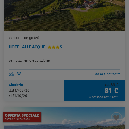
Veneto - Lonigo (VI)
HOTEL ALLE ACQUE
S
pernottamento e colazione
da 41 € per notte
da 89 €
Check-in
81 €
dal 17/08/26
al 31/10/26
a persona per 2 notti
OFFERTA SPECIALE
ENTRO IL 31/08/2026