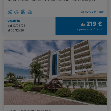
da 110 € per notte
Check-in
219 €
da
dal 17/08/26
a persona per 2 notti
al 06/12/26