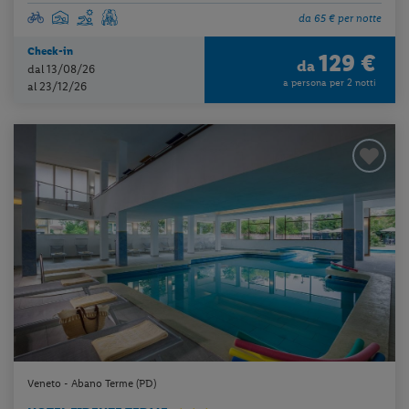
da 65 € per notte
Check-in
129 €
da
dal 13/08/26
a persona per 2 notti
al 23/12/26
Veneto - Abano Terme (PD)