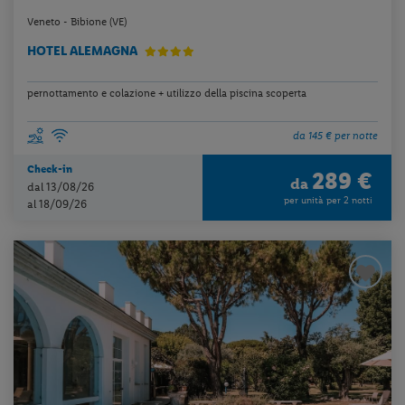
Veneto - Bibione (VE)
HOTEL ALEMAGNA
pernottamento e colazione + utilizzo della piscina scoperta
da 145 € per notte
Check-in
289 €
da
dal 13/08/26
per unità per 2 notti
al 18/09/26