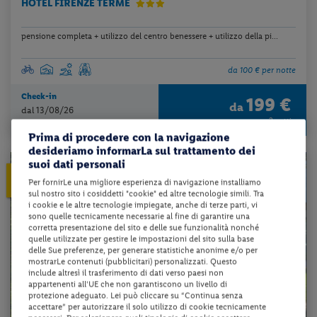
HOTEL FIRENZE TERME
pensione completa + utilizzo del centro benessere + utilizzo della pi...
da 100 € per notte
Check-in
199 €
da
dal 13/08/26
a persona per 2 notti
al 27/12/26
Prima di procedere con la navigazione
desideriamo informarLa sul trattamento dei
suoi dati personali
10%
PRENOTA PRIMA
Per fornirLe una migliore esperienza di navigazione installiamo
ENTRO 30 gg dalla partenza
sul nostro sito i cosiddetti "cookie" ed altre tecnologie simili. Tra
i cookie e le altre tecnologie impiegate, anche di terze parti, vi
sono quelle tecnicamente necessarie al fine di garantire una
corretta presentazione del sito e delle sue funzionalità nonché
quelle utilizzate per gestire le impostazioni del sito sulla base
delle Sue preferenze, per generare statistiche anonime e/o per
mostrarLe contenuti (pubblicitari) personalizzati. Questo
include altresì il trasferimento di dati verso paesi non
appartenenti all'UE che non garantiscono un livello di
protezione adeguato. Lei può cliccare su “Continua senza
accettare” per autorizzare il solo utilizzo di cookie tecnicamente