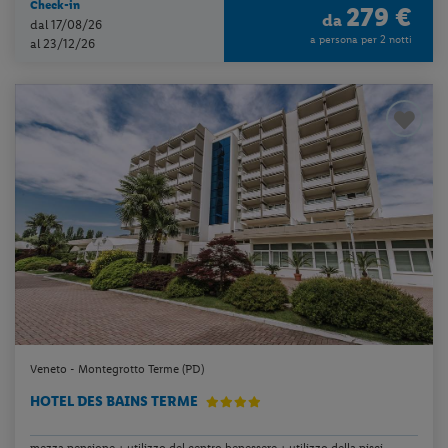
Check-in
279 €
da
dal 17/08/26
a persona per 2 notti
al 23/12/26
Veneto - Montegrotto Terme (PD)
HOTEL DES BAINS TERME
mezza pensione + utilizzo del centro benessere + utilizzo della pisci...