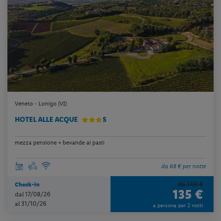
Veneto - Lonigo (VI)
HOTEL ALLE ACQUE
S
mezza pensione + bevande ai pasti
da 68 € per notte
da 149 €
Check-in
135 €
dal 17/08/26
al 31/10/26
a persona per 2 notti