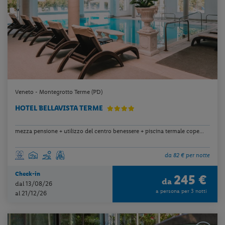
Veneto - Montegrotto Terme (PD)
HOTEL BELLAVISTA TERME
mezza pensione + utilizzo del centro benessere + piscina termale cope...
da 82 € per notte
Check-in
245 €
da
dal 13/08/26
a persona per 3 notti
al 21/12/26