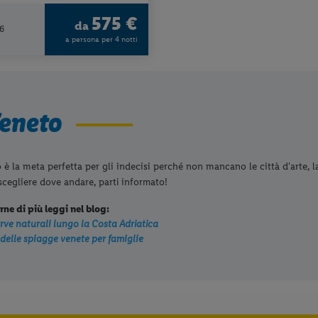
575 €
da
6
a persona per 4 notti
Veneto
 è la meta perfetta per gli indecisi perché non mancano le città d'arte, la
 scegliere dove andare, parti informato!
rne di più leggi nel blog:
erve naturali lungo la Costa Adriatica
delle spiagge venete per famiglie