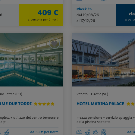
Check-in
409 €
d
26
dal 19/08/26
a persona per 3 notti
a pers
al 17/12/26
no Terme (PD)
Veneto - Caorle (VE)
RME DUE TORRI
HOTEL MARINA PALACE
pleta + utilizzo del centro benessere
mezza pensione + servizio spiaggia + 
a pi...
della piscina scoperta ...
da 152 € per notte
da 1