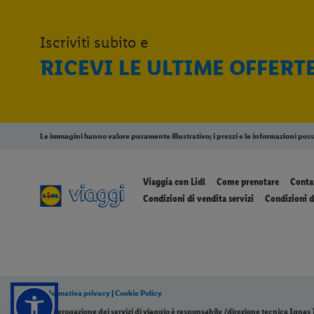
Iscriviti subito e
RICEVI LE ULTIME OFFERT
Le immagini hanno valore puramente illustrativo; i prezzi e le informazioni pos
Viaggia con Lidl
Come prenotare
Conta
Condizioni di vendita servizi
Condizioni d
Informativa privacy
|
Cookie Policy
Per l’erogazione dei servizi di viaggio è responsabile /direzione tecnica Ignas To