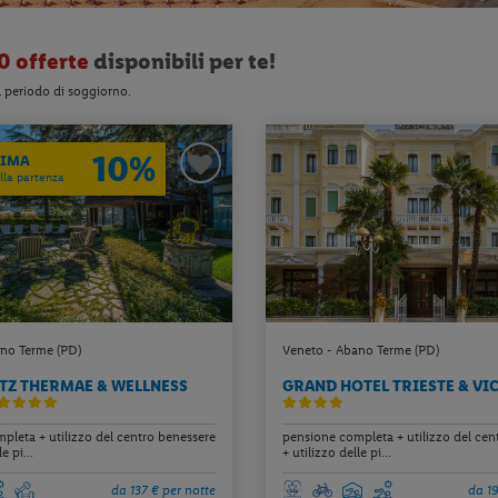
0 offerte
disponibili per te!
l periodo di soggiorno.
10%
RIMA
la partenza
no Terme (PD)
Veneto - Abano Terme (PD)
TZ THERMAE & WELLNESS
GRAND HOTEL TRIESTE & VI
pleta + utilizzo del centro benessere
pensione completa + utilizzo del cen
e pi...
+ utilizzo delle pi...
da 137 € per notte
da 19