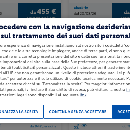
Check-in
455 €
da
d
6
dal 20/08/26
a persona per 3 notti
a pers
al 23/09/26
rocedere con la navigazione desideri
sul trattamento dei suoi dati persona
3%
PRENOTA PRIMA
ENTRO IL 26/09/2026
ore esperienza di navigazione installiamo sul nostro sito i cosiddetti "co
 i cookie e le altre tecnologie impiegate, anche di terze parti, vi sono qu
garantire una corretta presentazione del sito e delle sue funzionalità non
 le impostazioni del sito sulla base delle Sue preferenze, per generare sta
enuti (pubblicitari) personalizzati. Questo include altresì il trasferiment
i all'UE che non garantiscono un livello di protezione adeguato. Lei può
are” per autorizzare il solo utilizzo di cookie tecnicamente necessari. P
kie accettare clicchi su "Personalizza la scelta". Per maggiori informazioni
ti personali, ivi incluso il Suo diritto di revoca, può visitare la nostra
in
one (VE)
Veneto - Bibione (VE)
ormazioni legali sono disponibili al seguente
link
.
E DELLE TERME
RESIDENCE REGENT BEACH
NALIZZA LA SCELTA
CONTINUA SENZA ACCETTARE
ACCET
izzo della piscina scoperta + servizio
affitto + utilizzo della piscina scoper
da 94 € per notte
da 1