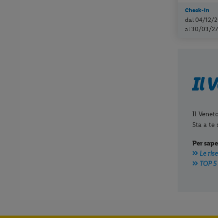
Check-in
dal 04/12/2
al 30/03/27
Il 
Il Veneto
Sta a te
Per sape
Le ris
TOP 5 