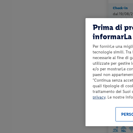
Check-in
dal 19/08/2
al 17/12/26
Prima di p
informarLa 
Per fornirLe una migli
tecnologie simili. Tra
necessarie al fine di 
utilizzate per gestire
e/o per mostrarLe cont
paesi non appartenent
“Continua senza accett
quali tipologie di coo
trattamento dei Suoi da
Veneto - Bibi
privacy
. Le nostre inf
RESIDENC
PERSO
affitto + util
spiaggia