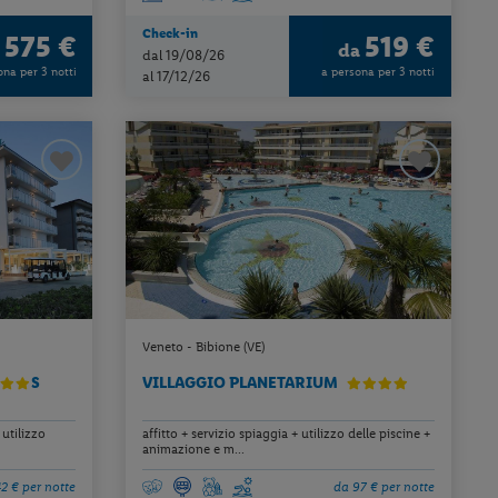
Check-in
575 €
519 €
a
da
dal 19/08/26
ona per 3 notti
a persona per 3 notti
al 17/12/26
Veneto - Bibione (VE)
S
VILLAGGIO PLANETARIUM
utilizzo
affitto + servizio spiaggia + utilizzo delle piscine +
animazione e m...
42 € per notte
da 97 € per notte