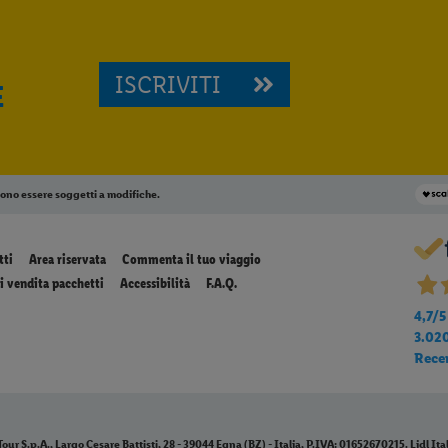
ISCRIVITI
E
sono essere soggetti a modifiche.
tti
Area riservata
Commenta il tuo viaggio
i vendita pacchetti
Accessibilità
F.A.Q.
4,7
/5
3.02
Rece
ur S.p.A., Largo Cesare Battisti, 28 - 39044 Egna (BZ) - Italia, P.IVA: 01652670215. Lidl Itali