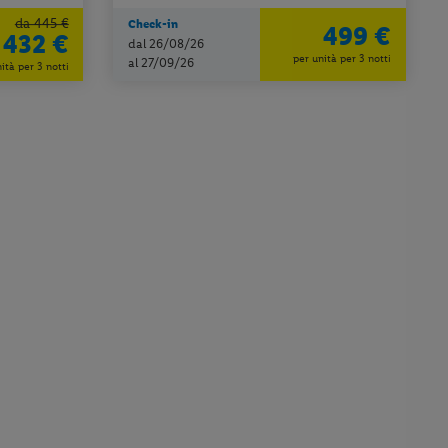
da 445 €
Check-in
499 €
432 €
dal 26/08/26
per unità per 3 notti
al 27/09/26
ità per 3 notti