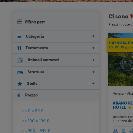
Ci sono
1
Filtra per:
Prezzi in base a
Categoria
PRENOTA P
Trattamento
ENTRO 30 gg dal
Animali ammessi
Struttura
Stelle
Veneto - Aba
Prezzo
ABANO RI
HOTEL
da 0 a 99 €
pensione com
da 100 a 199 €
+ utilizzo dell
da 200 a 399 €