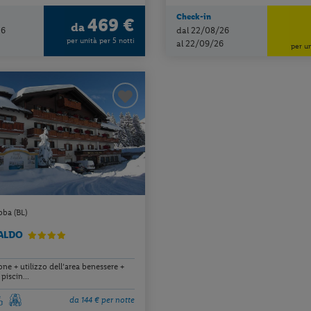
Check-in
469 €
da
26
dal 22/08/26
per unità per 5 notti
al 22/09/26
per un
bba (BL)
VALDO
e + utilizzo dell’area benessere +
 piscin...
da 144 € per notte