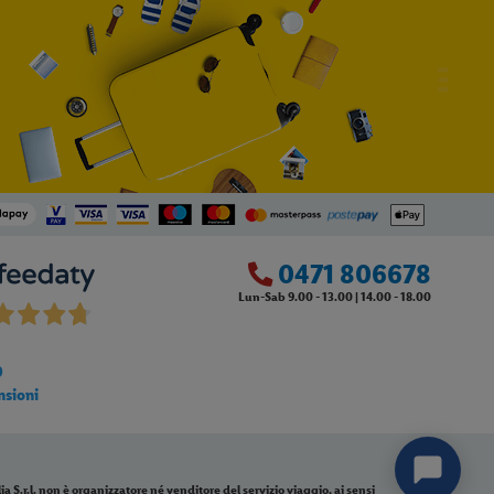
0471 806678
Lun-Sab 9.00 - 13.00 | 14.00 - 18.00
0
nsioni
a S.r.l. non è organizzatore né venditore del servizio viaggio, ai sensi