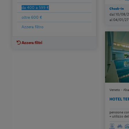
da 400 a 599 €
Check-in
dal 10/08/
oltre 600 €
al 04/01/27
Azzera filtro
Azzera filtri
Veneto - Aba
HOTEL TE
pensione com
+ utilizzo dell