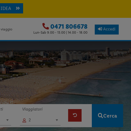
 IDEA
0471 806678
Accedi
 viaggio
Lun-Sab 9.00 - 13.00 | 14.00 - 18.00
ti
Viaggiatori
Cerca