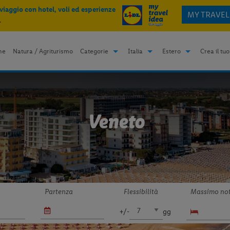
 viaggio con hotel, voli ed esperienze
MY TRAVEL
.
me
Natura / Agriturismo
Categorie
Italia
Estero
Crea il tuo
Veneto
Partenza
Flessibilità
Massimo not
+/-
gg