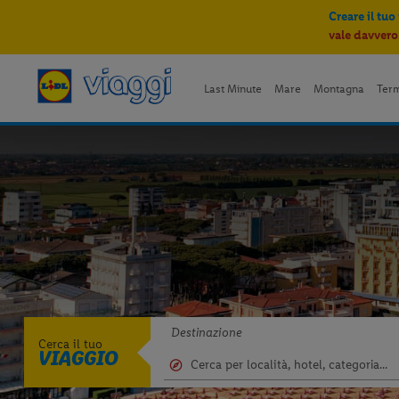
Creare il tuo
vale davvero
Last Minute
Mare
Montagna
Ter
Destinazione
Cerca il tuo
VIAGGIO