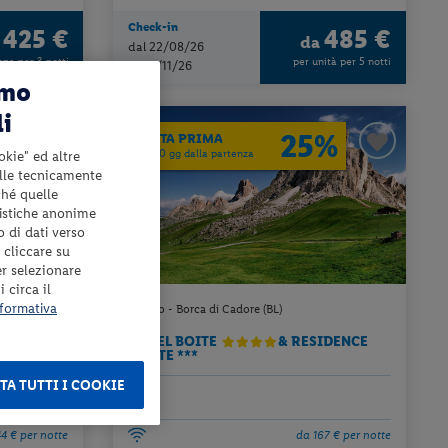
Check-in
425 €
485 €
a
da
dal 22/08/26
ona per 3 notti
per unità per 5 notti
al 02/11/26
amo
li
25%
PRENOTA PRIMA
ENTRO 60 gg dalla partenza
okie" ed altre
elle tecnicamente
ché quelle
tistiche anonime
o di dati verso
 cliccare su
er selezionare
 circa il
formativa
Veneto - Borca di Cadore (BL)
HOTEL BOITE
& RESIDENCE
CORTE ***
TA TUTTI I COOKIE
ta
affitto
44 € per notte
da 167 € per notte