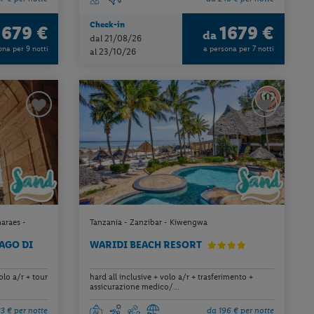
Check-in
1679 €
1679 €
da
dal 21/08/26
ona per 9 notti
a persona per 7 notti
al 23/10/26
araes -
Tanzania - Zanzibar - Kiwengwa
AGO DI
WARIDI BEACH RESORT
lo a/r + tour
hard all inclusive + volo a/r + trasferimento +
assicurazione medico/...
3 € per notte
da 196 € per notte