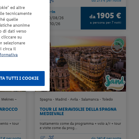
7 € per notte
da 273 € per notte
okie" ed altre
Check-in
elle tecnicamente
2135 €
1905 €
da
dal 20/08/26
ché quelle
ona per 8 notti
a persona per 7 notti
al 29/10/26
tistiche anonime
o di dati verso
 cliccare su
er selezionare
 circa il
formativa
TA TUTTI I COOKIE
– Meknes –
Spagna - Madrid - Avila - Salamanca - Toledo
MAROCCO
TOUR LE MERAVIGLIE DELLA SPAGNA
MEDIEVALE
mento + tour
trattamento come da programma + volo a/r + tour
e visite come da prog...
87 € per notte
da 240 € per notte