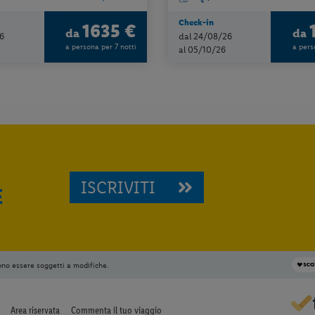
Check-in
1635 €
da
da
6
dal 24/08/26
a persona per 7 notti
a pers
al 05/10/26
ISCRIVITI
E
ono essere soggetti a modifiche.
Area riservata
Commenta il tuo viaggio