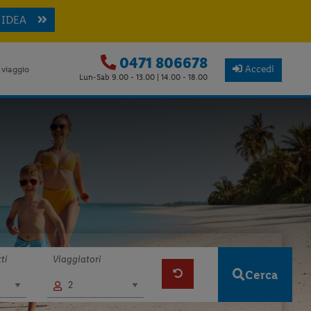
 IDEA
0471 806678
Accedi
 viaggio
Lun-Sab 9.00 - 13.00 | 14.00 - 18.00
ti
Viaggiatori
Cerca