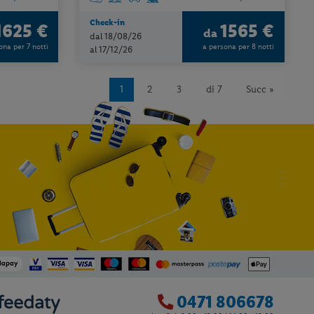
Check-in
1625 €
1565 €
da
dal 18/08/26
ona per 7 notti
a persona per 8 notti
al 17/12/26
1
2
3
di 7
Succ »
0471 806678