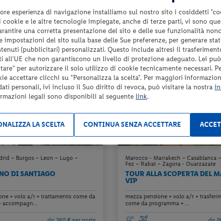
da 280 € per notte
da 26
ore esperienza di navigazione installiamo sul nostro sito i cosiddetti "co
Check-in
 i cookie e le altre tecnologie impiegate, anche di terze parti, vi sono qu
2239 €
da
da
6
dal 21/08/26
garantire una corretta presentazione del sito e delle sue funzionalità non
a persona per 8 notti
a pers
al 30/10/26
 le impostazioni del sito sulla base delle Sue preferenze, per generare sta
enuti (pubblicitari) personalizzati. Questo include altresì il trasferiment
i all'UE che non garantiscono un livello di protezione adeguato. Lei può
are” per autorizzare il solo utilizzo di cookie tecnicamente necessari. P
kie accettare clicchi su "Personalizza la scelta". Per maggiori informazioni
ti personali, ivi incluso il Suo diritto di revoca, può visitare la nostra
in
ormazioni legali sono disponibili al seguente
link
.
NALIZZA LA SCELTA
CONTINUA SENZA ACCETTARE
ACCET
rid – Burgos – Leon – Lugo –
Marocco - Marrakech – Casablanca 
Fez – Rabat – Zagora - Ouarzazate
NO DI SANTIAGO
TOUR ALLA SCOPERTA DEL 
VIP
ne + volo a/r + trattamento come da
mezza pensione + volo a/r + trasferi
 accompagn...
come da programma + ...
da 260 € per notte
da 1