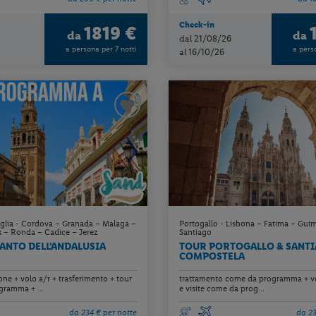
Check-in
1819 €
da
da
dal 21/08/26
a persona per 7 notti
a pers
al 16/10/26
iglia - Cordova – Granada – Malaga –
Portogallo - Lisbona – Fatima – Guim
 – Ronda – Cadice – Jerez
Santiago
ANTO DELL'ANDALUSIA
TOUR PORTOGALLO & SANTI
COMPOSTELA
ne + volo a/r + trasferimento + tour
trattamento come da programma + vo
ramma + ...
e visite come da prog...
da 234 € per notte
da 23