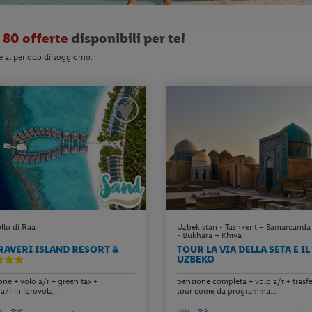
o
80 offerte
disponibili per te!
e al periodo di soggiorno.
llo di Raa
Uzbekistan - Tashkent – Samarcanda
- Bukhara – Khiva
RAVERI ISLAND RESORT &
TOUR LA VIA DELLA SETA E I
UZBEKO
ne + volo a/r + green tax +
pensione completa + volo a/r + trasf
a/r in idrovola...
tour come da programma...