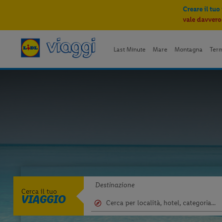
Creare il tuo
vale davvero
Last Minute
Mare
Montagna
Ter
Destinazione
Cerca il tuo
VIAGGIO