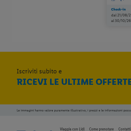
Check-in
dal 21/08/2
al 30/10/26
Iscriviti subito e
RICEVI LE ULTIME OFFERT
Le immagini hanno valore puramente illustrativo; i prezzi e le informazioni poss
Viaggia con Lidl
Come prenotare
Contatti