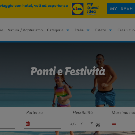
 viaggio con hotel, voli ed esperienze
MY TRAVEL
.
me
Natura / Agriturismo
Categorie
Italia
Estero
Crea il tuo
Ponti e Festività
Partenza
Flessibilità
Massimo not
+/-
gg