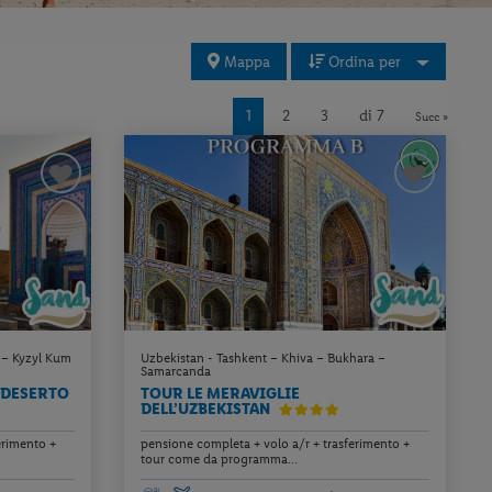
Mappa
Ordina per
1
2
3
di 7
Succ »
 – Kyzyl Kum
Uzbekistan - Tashkent – Khiva – Bukhara –
Samarcanda
L DESERTO
TOUR LE MERAVIGLIE
DELL’UZBEKISTAN
erimento +
pensione completa + volo a/r + trasferimento +
tour come da programma...