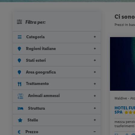
Ci son
Filtra per:
Prezzi in bas
Categoria
Regioni italiane
Stati esteri
Area geografica
Trattamento
Animali ammessi
Maldive - Ato
HOTEL FU
Struttura
SPA
Stelle
mezza pensio
trasferimenti 
Prezzo