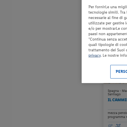
Per fornirLe una migli
Check-in
tecnologie simili. Tra
dal 18/08/2
necessarie al fine di 
al 16/12/26
utilizzate per gestire
e/o per mostrarLe cont
paesi non appartenent
“Continua senza accett
quali tipologie di coo
trattamento dei Suoi da
privacy
. Le nostre inf
PERSO
Spagna - Mad
Santiago
IL CAMMI
mezza pensio
programma +