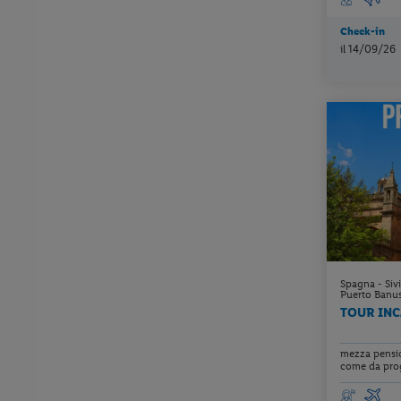
Check-in
il 14/09/26
Spagna - Siv
Puerto Banus
TOUR INC
mezza pensio
come da prog