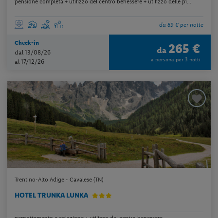
pensione completa + utilizzo del centro benessere + utilizzo delle pi...
da 89 € per notte
Check-in
265 €
da
dal 13/08/26
a persona per 3 notti
al 17/12/26
Trentino-Alto Adige - Cavalese (TN)
HOTEL TRUNKA LUNKA
pernottamento e colazione + utilizzo del centro benessere