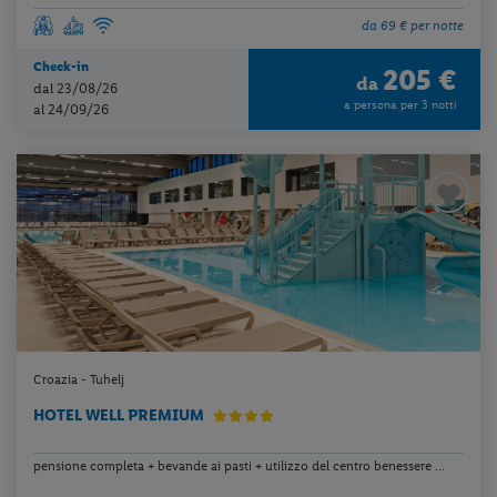
da 69 € per notte
Check-in
205 €
da
dal 23/08/26
a persona per 3 notti
al 24/09/26
Croazia - Tuhelj
HOTEL WELL PREMIUM
pensione completa + bevande ai pasti + utilizzo del centro benessere ...