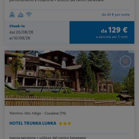
da 43 € per notte
Check-in
129 €
da
dal 20/08/26
a persona per 3 notti
al 10/09/26
Trentino-Alto Adige - Cavalese (TN)
HOTEL TRUNKA LUNKA
mezza pensione + utilizzo del centro benessere