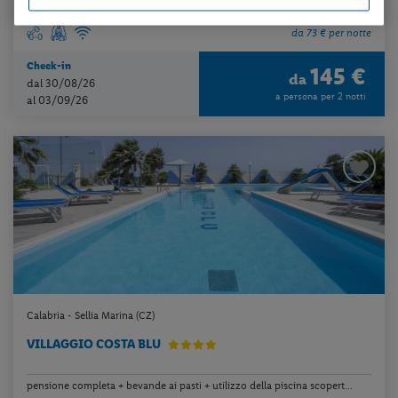
da 73 € per notte
Check-in
145 €
da
dal 30/08/26
a persona per 2 notti
al 03/09/26
Calabria - Sellia Marina (CZ)
VILLAGGIO COSTA BLU
pensione completa + bevande ai pasti + utilizzo della piscina scopert...