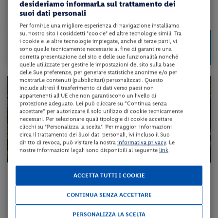
desideriamo informarLa sul trattamento dei
suoi dati personali
da 100 € per notte
Per fornirLe una migliore esperienza di navigazione installiamo
sul nostro sito i cosiddetti "cookie" ed altre tecnologie simili. Tra
Check-in
199 €
i cookie e le altre tecnologie impiegate, anche di terze parti, vi
da
dal 13/08/26
sono quelle tecnicamente necessarie al fine di garantire una
a persona per 2 notti
al 30/10/26
corretta presentazione del sito e delle sue funzionalità nonché
quelle utilizzate per gestire le impostazioni del sito sulla base
delle Sue preferenze, per generare statistiche anonime e/o per
mostrarLe contenuti (pubblicitari) personalizzati. Questo
include altresì il trasferimento di dati verso paesi non
appartenenti all'UE che non garantiscono un livello di
protezione adeguato. Lei può cliccare su “Continua senza
accettare” per autorizzare il solo utilizzo di cookie tecnicamente
necessari. Per selezionare quali tipologie di cookie accettare
clicchi su "Personalizza la scelta". Per maggiori informazioni
circa il trattamento dei Suoi dati personali, ivi incluso il Suo
diritto di revoca, può visitare la nostra
informativa privacy
. Le
nostre informazioni legali sono disponibili al seguente
link
.
Lombardia - Valdisotto (SO)
ACCETTA TUTTI I COOKIE
HOTEL & RESIDENCE VALLECHIARA
CONTINUA SENZA ACCETTARE
mezza pensione + utilizzo dell’area benessere
PERSONALIZZA LA SCELTA