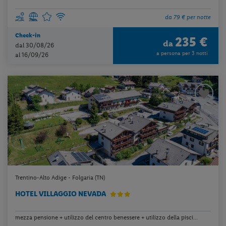
da 79 € per notte
Check-in
235 €
da
dal 30/08/26
a persona per 3 notti
al 16/09/26
Trentino-Alto Adige - Folgaria (TN)
HOTEL VILLAGGIO NEVADA
mezza pensione + utilizzo del centro benessere + utilizzo della pisci...