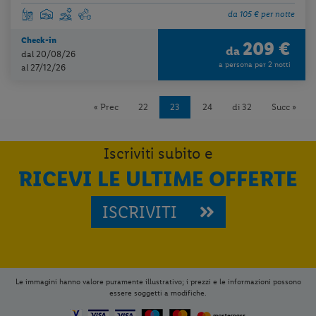
da 105 € per notte
Check-in
209 €
da
dal 20/08/26
a persona per 2 notti
al 27/12/26
« Prec
22
23
24
di 32
Succ »
Iscriviti subito e
RICEVI LE ULTIME OFFERTE
ISCRIVITI
Le immagini hanno valore puramente illustrativo; i prezzi e le informazioni possono
essere soggetti a modifiche.