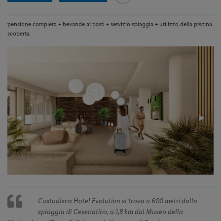
pensione completa + bevande ai pasti + servizio spiaggia + utilizzo della piscina
scoperta
Previous
◀︎
Next
▶︎
Slide
Slide
Custodisca Hotel Evolution si trova a 600 metri dalla
spiaggia di Cesenatico, a 1,8 km dal Museo della