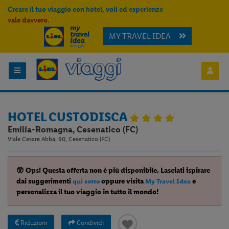
Creare il tuo viaggio con hotel, voli ed esperienze
vale davvero.
MY TRAVEL IDEA
HOTEL CUSTODISCA
Emilia-Romagna, Cesenatico (FC)
Viale Cesare Abba, 90, Cesenatico (FC)
😲 Ops! Questa offerta non è più disponibile. Lasciati ispirare
dai suggerimenti
oppure visita
e
qui sotto
My Travel Idea
personalizza il tuo viaggio in tutto il mondo!
Riduzioni
Condividi