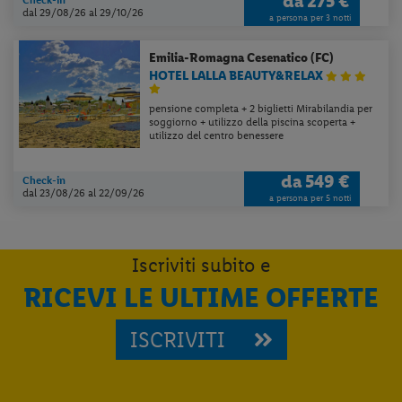
da
275 €
dal 29/08/26
al 29/10/26
a persona per 3 notti
Emilia-Romagna
Cesenatico (FC)
HOTEL LALLA BEAUTY&RELAX
pensione completa + 2 biglietti Mirabilandia per
soggiorno + utilizzo della piscina scoperta +
utilizzo del centro benessere
da
549 €
Check-in
dal 23/08/26
al 22/09/26
a persona per 5 notti
Iscriviti subito e
RICEVI LE ULTIME OFFERTE
ISCRIVITI