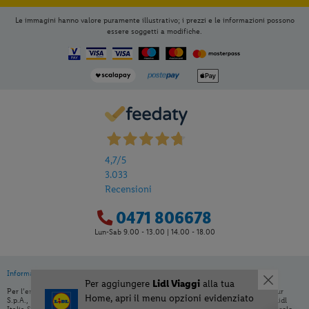
Le immagini hanno valore puramente illustrativo; i prezzi e le informazioni possono
essere soggetti a modifiche.
4,7
/5
3.033
Recensioni
0471 806678
Lun-Sab 9.00 - 13.00 | 14.00 - 18.00
Informativa privacy
|
Cookie Policy
Per aggiungere
Lidl Viaggi
alla tua
Per l’erogazione dei servizi di viaggio è responsabile /direzione tecnica Ignas Tour
Home, apri il menu opzioni evidenziato
S.p.A., Largo Cesare Battisti, 28 - 39044 Egna (BZ) - Italia, P.IVA: 01652670215. Lidl