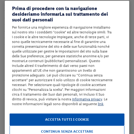
di tradizioni, eventi e servizi dall’elevato standard qualitativo. Il
Prima di procedere con la navigazione
porto canale realizzato sul progetto di Leonardo Da Vinci è il
desideriamo informarLa sul trattamento dei
cuore pulsante della città, con le imbarcazioni storiche e l’attracco
suoi dati personali
dei pescherecci della marineria ancora in attività. Ai lati del porto
Per fornirLe una migliore esperienza di navigazione installiamo
canale sorgono i ristoranti, fiore all’occhiello di una gastronomia di
sul nostro sito i cosiddetti "cookie" ed altre tecnologie simili. Tra
i cookie e le altre tecnologie impiegate, anche di terze parti, vi
qualità, e il Museo della Marineria che con la sezione a terra e
sono quelle tecnicamente necessarie al fine di garantire una
quella in acqua rappresenta il punto di partenza di un percorso
corretta presentazione del sito e delle sue funzionalità nonché
storico della città.
quelle utilizzate per gestire le impostazioni del sito sulla base
delle Sue preferenze, per generare statistiche anonime e/o per
mostrarLe contenuti (pubblicitari) personalizzati. Questo
Dotazioni della struttura
include altresì il trasferimento di dati verso paesi non
appartenenti all'UE che non garantiscono un livello di
La struttura dispone di reception 24h, ascensore, ristorante, bar,
protezione adeguato. Lei può cliccare su “Continua senza
accettare” per autorizzare il solo utilizzo di cookie tecnicamente
ristorante, terrazza, piscina scoperta attrezzata con ombrelloni e
necessari. Per selezionare quali tipologie di cookie accettare
lettini fino ad esaurimento, collegamento internet Wi-Fi nelle aree
clicchi su "Personalizza la scelta". Per maggiori informazioni
comuni.
circa il trattamento dei Suoi dati personali, ivi incluso il Suo
diritto di revoca, può visitare la nostra
informativa privacy
. Le
Il parcheggio non è presente.
nostre informazioni legali sono disponibili al seguente
link
.
Camere
ACCETTA TUTTI I COOKIE
Le camere Custodisca (età minima ospiti 12 anni) sono dotate di
servizi privati, asciugacapelli, balcone, aria condizionata, telefono,
CONTINUA SENZA ACCETTARE