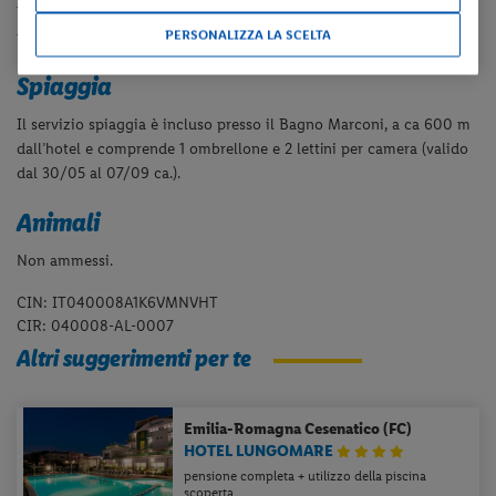
TV satellitare, minibar (consumazioni a pagamento), cassaforte e
PERSONALIZZA LA SCELTA
parquette.
Spiaggia
Il servizio spiaggia è incluso presso il Bagno Marconi, a ca 600 m
dall’hotel e comprende 1 ombrellone e 2 lettini per camera (valido
dal 30/05 al 07/09 ca.).
Animali
Non ammessi.
CIN: IT040008A1K6VMNVHT
CIR: 040008-AL-0007
Altri suggerimenti per te
Emilia-Romagna
Cesenatico (FC)
HOTEL LUNGOMARE
pensione completa + utilizzo della piscina
scoperta