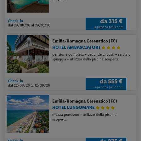
da
315 €
Check-in
dal 29/08/26
al 29/10/26
a persona per 3 notti
Emilia-Romagna
Cesenatico (FC)
HOTEL AMBASCIATORI
pensione completa + bevande ai pasti + servizio
spiaggia + utilizzo della piscina scoperta
da
555 €
Check-in
dal 22/08/26
al 12/09/26
a persona per 7 notti
Emilia-Romagna
Cesenatico (FC)
HOTEL LUNGOMARE
mezza pensione + utilizzo della piscina
scoperta
Check-in