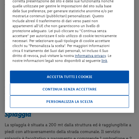
corretta presentazione del sito e delle sue funzionalità nonché
Alberobello che con i suoi trulli la rende una cittadina davvero
quelle utilizzate per gestire le impostazioni del sito sulla base
unica.
delle Sue preferenze, per generare statistiche anonime e/o per
mostrarLe contenuti (pubblicitari) personalizzati. Questo
include altresì il trasferimento di dati verso paesi non
Dotazioni della struttura
appartenenti all'UE che non garantiscono un livello di
protezione adeguato. Lei può cliccare su “Continua senza
La struttura dispone di reception, ristorante, bar, giardino,
accettare” per autorizzare il solo utilizzo di cookie tecnicamente
necessari. Per selezionare quali tipologie di cookie accettare
collegamento internet Wi-Fi in tutta la struttura, parcheggio fino
clicchi su "Personalizza la scelta". Per maggiori informazioni
ad esaurimento posti.
circa il trattamento dei Suoi dati personali, ivi incluso il Suo
diritto di revoca, può visitare la nostra
informativa privacy
. Le
Camere
nostre informazioni legali sono disponibili al seguente
link
.
Le camere sono dotate di servizi privati, asciugacapelli, terrazzo,
ACCETTA TUTTI I COOKIE
aria condizionata, telefono, TV satellitare, cassaforte, mini-frigo (le
consumazioni sono a pagamento). Le Family Suite sono composte
CONTINUA SENZA ACCETTARE
da due ambienti separati e un disimpegno: la prima stanza è dotata
di letto matrimoniale, mentre la seconda con 2 o 3 letti singoli.
PERSONALIZZA LA SCELTA
Spiaggia
La spiaggia è situata a 200 mt dalla struttura ed è raggiungibile a
piedi con attraversamento della strada comunale. Il servizio
spiaggia è facoltativo a pagamento e comprende 1 ombrellone e 2