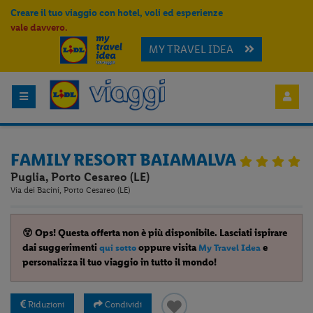
Creare il tuo viaggio con hotel, voli ed esperienze
vale davvero.
MY TRAVEL IDEA
FAMILY RESORT BAIAMALVA
Puglia, Porto Cesareo (LE)
Via dei Bacini, Porto Cesareo (LE)
😲 Ops! Questa offerta non è più disponibile. Lasciati ispirare
dai suggerimenti
oppure visita
e
qui sotto
My Travel Idea
personalizza il tuo viaggio in tutto il mondo!
Riduzioni
Condividi