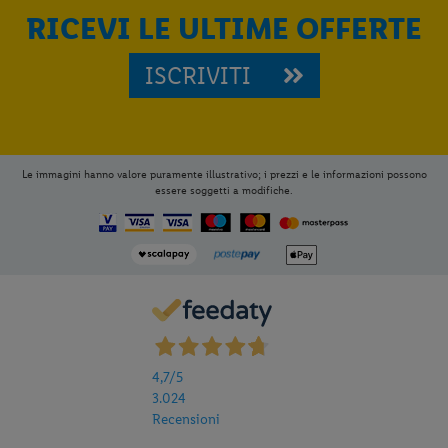
RICEVI LE ULTIME OFFERTE
ISCRIVITI
Per aggiungere
Lidl Viaggi
alla tua
Home, apri il menu opzioni evidenziato
Le immagini hanno valore puramente illustrativo; i prezzi e le informazioni possono
dall' icona
e seleziona
Installa
essere soggetti a modifiche.
applicazione
4,7
/5
3.024
Recensioni