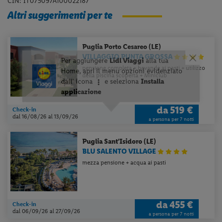
CIN: IT075097A100022187
Altri suggerimenti per te
Puglia
Porto Cesareo (LE)
VILLAGGIO PUNTA GROSSA
pensione completa + bevande ai pasti + utilizzo
della piscina scoperta + Miniclub
da
519 €
Check-in
dal 16/08/26
al 13/09/26
a persona per 7 notti
Puglia
Sant'Isidoro (LE)
BLU SALENTO VILLAGE
mezza pensione + acqua ai pasti
da
455 €
Check-in
dal 06/09/26
al 27/09/26
a persona per 7 notti