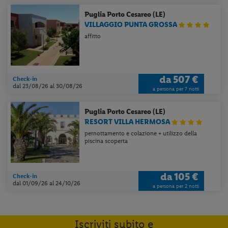
Puglia
Porto Cesareo (LE)
VILLAGGIO PUNTA GROSSA
affitto
da
507 €
Check-in
dal 23/08/26
al 30/08/26
a persona per 7 notti
Puglia
Porto Cesareo (LE)
RESORT VILLA HERMOSA
pernottamento e colazione + utilizzo della
piscina scoperta
da
105 €
Check-in
dal 01/09/26
al 24/10/26
a persona per 2 notti
Iscriviti subito e