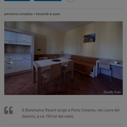
pensione completa + bevande ai pasti
Previous
◀︎
Next
▶︎
Slide
Slide
Il Baiamalva Resort sorge a Porto Cesareo, nel cuore del
Salento, a ca. 150 mt dal mare.