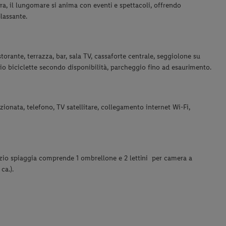
ra, il lungomare si anima con eventi e spettacoli, offrendo
ilassante.
torante, terrazza, bar, sala TV, cassaforte centrale, seggiolone su
gio biciclette secondo disponibilità,
parcheggio fino ad esaurimento.
izionata, telefono, TV satellitare, collegamento internet Wi-Fi,
rvizio spiaggia comprende 1 ombrellone e 2 lettini
per camera
a
ca.).