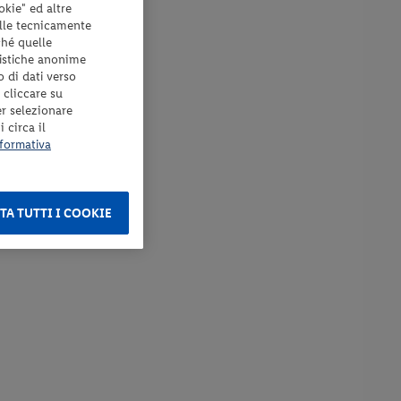
okie" ed altre
elle tecnicamente
ché quelle
tistiche anonime
o di dati verso
 cliccare su
er selezionare
 circa il
formativa
TA TUTTI I COOKIE