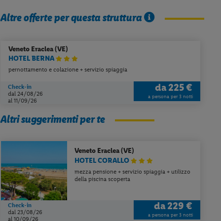
Altre offerte per questa struttura
Veneto
Eraclea (VE)
HOTEL BERNA
pernottamento e colazione + servizio spiaggia
da
225 €
Check-in
dal 24/08/26
a persona per 3 notti
al 11/09/26
Altri suggerimenti per te
Veneto
Eraclea (VE)
HOTEL CORALLO
mezza pensione + servizio spiaggia + utilizzo
della piscina scoperta
da
229 €
Check-in
dal 23/08/26
a persona per 3 notti
al 10/09/26