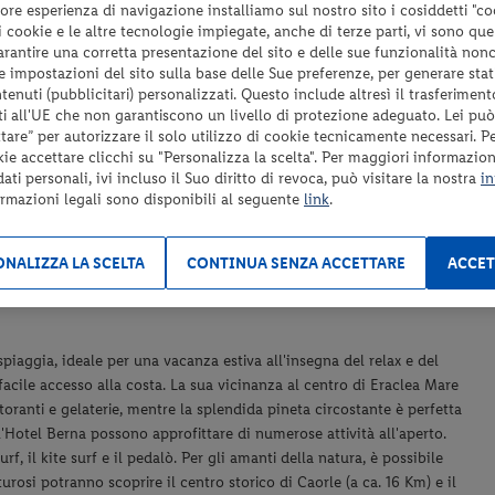
ore esperienza di navigazione installiamo sul nostro sito i cosiddetti "co
 i cookie e le altre tecnologie impiegate, anche di terze parti, vi sono qu
garantire una corretta presentazione del sito e delle sue funzionalità non
 le impostazioni del sito sulla base delle Sue preferenze, per generare sta
enuti (pubblicitari) personalizzati. Questo include altresì il trasferiment
Tassa di soggiorno da pagare in loco se prevista;
i all'UE che non garantiscono un livello di protezione adeguato. Lei può
Tutto quanto non espressamente indicato nel paragrafo
are” per autorizzare il solo utilizzo di cookie tecnicamente necessari. P
“Servizi inclusi”.
kie accettare clicchi su "Personalizza la scelta". Per maggiori informazioni
ti personali, ivi incluso il Suo diritto di revoca, può visitare la nostra
in
ormazioni legali sono disponibili al seguente
link
.
NALIZZA LA SCELTA
CONTINUA SENZA ACCETTARE
ACCET
0
spiaggia, ideale per una vacanza estiva all'insegna del relax e del
facile accesso alla costa. La sua vicinanza al centro di Eraclea Mare
storanti e gelaterie, mentre la splendida pineta circostante è perfetta
ell'Hotel Berna possono approfittare di numerose attività all'aperto.
f, il kite surf e il pedalò. Per gli amanti della natura, è possibile
urosi potranno scoprire il centro storico di Caorle (a ca. 16 Km) e il