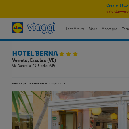
Creare il tuo
vale davvero
Last Minute
Mare
Montagna
Ter
HOTEL BERNA
Veneto, Eraclea (VE)
Via Dancalia, 23, Eraclea (VE)
mezza pensione + servizio spiaggia