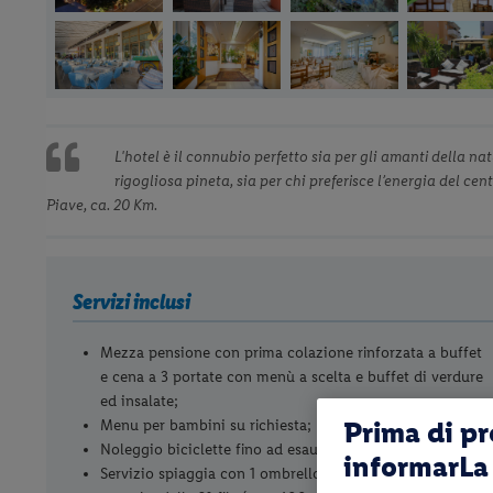
L'hotel è il connubio perfetto sia per gli amanti della na
rigogliosa pineta, sia per chi preferisce l’energia del ce
Piave, ca. 20 Km.
Servizi inclusi
Mezza pensione con prima colazione rinforzata a buffet
e cena a 3 portate con menù a scelta e buffet di verdure
ed insalate;
Prima di p
Menu per bambini su richiesta;
Noleggio biciclette fino ad esaurimento;
informarLa 
Servizio spiaggia con 1 ombrellone e 2 lettini per camera