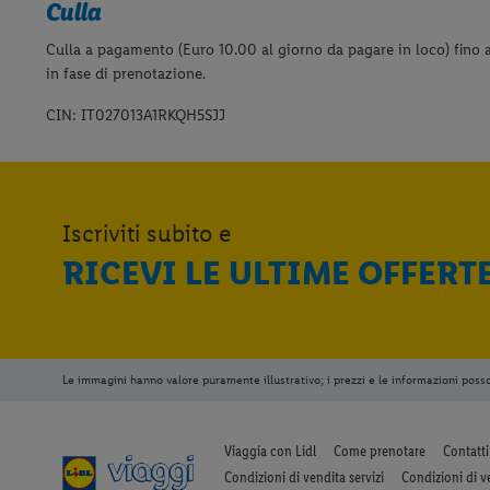
Culla
Culla a pagamento (Euro 10.00 al giorno da pagare in loco) fino a
in fase di prenotazione.
CIN: IT027013A1RKQH5SJJ
Iscriviti subito e
RICEVI LE ULTIME OFFERT
Le immagini hanno valore puramente illustrativo; i prezzi e le informazioni poss
Viaggia con Lidl
Come prenotare
Contatti
Condizioni di vendita servizi
Condizioni di v