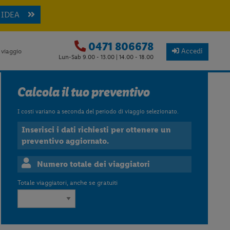
 IDEA
0471 806678
Accedi
 viaggio
Lun-Sab 9.00 - 13.00 | 14.00 - 18.00
Calcola il tuo preventivo
I costi variano a seconda del periodo di viaggio selezionato.
Inserisci i dati richiesti per ottenere un
preventivo aggiornato.
Numero totale dei viaggiatori
Totale viaggiatori, anche se gratuiti