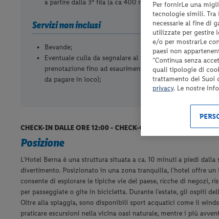
a partire dalla 3° fila (a ca 400 m, valido dal 14/05 al
Per fornirLe una migli
tecnologie simili. Tra
Servizi non inclusi
necessarie al fine di 
utilizzate per gestire
e/o per mostrarLe cont
Bevande;
paesi non appartenent
Eventuale culla da segnalare al momento della
“Continua senza accett
prenotazione fino ad esaurimento (Euro 10.00 al giorno
quali tipologie di coo
trattamento dei Suoi da
da pagare in loco);
privacy
. Le nostre inf
PERSO
CHECK-IN DALLE ORE 12:00 - CHECK-OUT ENTRO LE ORE 10:0
Posizione
L'Hotel Berna è una struttura situata a ca. 10 minuti a piedi dalla 
divertimento. Posizionato in una zona tranquilla, l'hotel offre un 
consente di esplorare le tipiche vie del paese, ricche di negozi, ri
per passeggiate o gite in bicicletta.
Durante l'estate, gli ospiti d
Oltre alla spiaggia, sono disponibili sport acquatici come il windsur
praticare escursioni nella vicina oasi naturale, mentre i più avvent