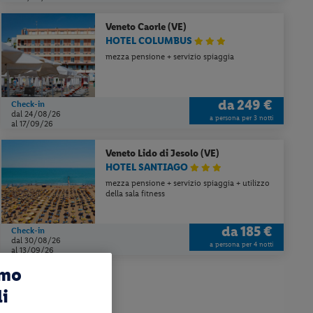
Veneto
Caorle (VE)
HOTEL COLUMBUS
mezza pensione + servizio spiaggia
da
249 €
Check-in
dal 24/08/26
a persona per 3 notti
al 17/09/26
Veneto
Lido di Jesolo (VE)
HOTEL SANTIAGO
mezza pensione + servizio spiaggia + utilizzo
della sala fitness
da
185 €
Check-in
dal 30/08/26
a persona per 4 notti
al 13/09/26
amo
li