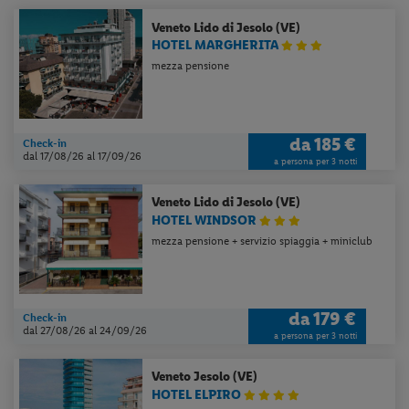
Veneto
Lido di Jesolo (VE)
HOTEL MARGHERITA
mezza pensione
da
185 €
Check-in
dal 17/08/26
al 17/09/26
a persona per 3 notti
Veneto
Lido di Jesolo (VE)
HOTEL WINDSOR
mezza pensione + servizio spiaggia + miniclub
da
179 €
Check-in
dal 27/08/26
al 24/09/26
a persona per 3 notti
Veneto
Jesolo (VE)
HOTEL ELPIRO