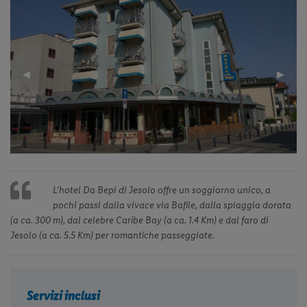
Previous
◀︎
Next
▶︎
Slide
Slide
L'hotel Da Bepi di Jesolo offre un soggiorno unico, a
pochi passi dalla vivace via Bafile, dalla spiaggia dorata
(a ca. 300 m), dal celebre Caribe Bay (a ca. 1.4 Km) e dal faro di
Jesolo (a ca. 5.5 Km) per romantiche passeggiate.
Servizi inclusi