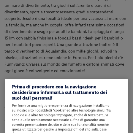
un mare di divertimento, tra giochi sull’arenile e parchi di
divertimento, sport a trecentosessanta gradi e sorprendenti
scoperte. Jesolo è una località ideale per una vacanza al mare con
la famiglia, ma anche in coppia: offre infatti tantissime occasioni
di divertimento e svago per adulti e bambini. La spiaggia è lunga
15 km con sabbia finissima e fondali bassi, ideali per i bambini o
per i nuotatori poco esperti. Una grande attrazione inoltre è il
parco divertimento di Aqualandia, con mille giochi, scivoli in
piscina, attrazioni estreme uniche in Europa. Per i più piccini c'è
Funnyland: un’area sul mondo dei fumetti e cartoni animati dove
ogni gioco è coinvolgente ed emozionante!
Dotazioni della struttura
Prima di procedere con la navigazione
desideriamo informarLa sul trattamento dei
La struttura dispone di reception, ristorante, seggiolone su
suoi dati personali
richiesta, collegamento internet Wi-Fi in tutta la struttura e
Per fornirLe una migliore esperienza di navigazione installiamo
deposito bagagli.
sul nostro sito i cosiddetti "cookie" ed altre tecnologie simili. Tra
A pagamento: parcheggio fino ad esaurimento posti (Euro 10.00 al
i cookie e le altre tecnologie impiegate, anche di terze parti, vi
sono quelle tecnicamente necessarie al fine di garantire una
giorno da pagare in loco).
corretta presentazione del sito e delle sue funzionalità nonché
quelle utilizzate per gestire le impostazioni del sito sulla base