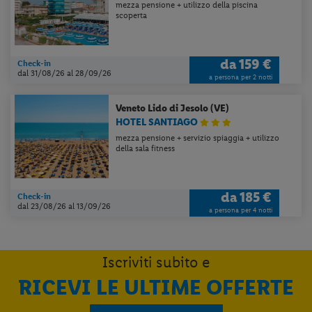
mezza pensione + utilizzo della piscina
scoperta
da
159 €
Check-in
dal 31/08/26
al 28/09/26
a persona per 2 notti
Veneto
Lido di Jesolo (VE)
HOTEL SANTIAGO
mezza pensione + servizio spiaggia + utilizzo
della sala fitness
da
185 €
Check-in
dal 23/08/26
al 13/09/26
a persona per 4 notti
Iscriviti subito e
RICEVI LE ULTIME OFFERTE