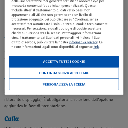
Camere
delle Sue preferenze, per generare statistiche anonime e/o per
mostrarLe contenuti (pubblicitari) personalizzati. Questo
Le camere sono dotate di servizi privati, asciugacapelli, aria
include altresì il trasferimento di dati verso paesi non
appartenenti all'UE che non garantiscono un livello di
condizionata, telefono, TV satellitare e balcone.
Le camere multiple
protezione adeguato. Lei può cliccare su “Continua senza
sono dotate di letto a castello.
accettare” per autorizzare il solo utilizzo di cookie tecnicamente
necessari. Per selezionare quali tipologie di cookie accettare
clicchi su "Personalizza la scelta". Per maggiori informazioni
Spiaggia (a pagamento)
circa il trattamento dei Suoi dati personali, ivi incluso il Suo
diritto di revoca, può visitare la nostra
informativa privacy
. Le
La spiaggia di sabbia si trova a ca. 300 m dalla struttura. Il servizio
nostre informazioni legali sono disponibili al seguente
link
.
spiaggia a pagamento comprende 1 ombrellone e 2 lettini per
camera a partire dalla 3° fila (a partire da Euro 15.00 per camera a
ACCETTA TUTTI I COOKIE
notte da pagare in loco - valido dal 15/05 al 15/09 ca.).
CONTINUA SENZA ACCETTARE
Animali
PERSONALIZZA LA SCELTA
Animali
(cani di piccola taglia)
ammessi a pagamento (Euro 20.00
per soggiorno da pagare in loco - non ammessi nelle aree comuni,
ristorante e spiaggia). È obbligatoria la selezione dell'opzione
aggiuntiva in fase di prenotazione.
Culla