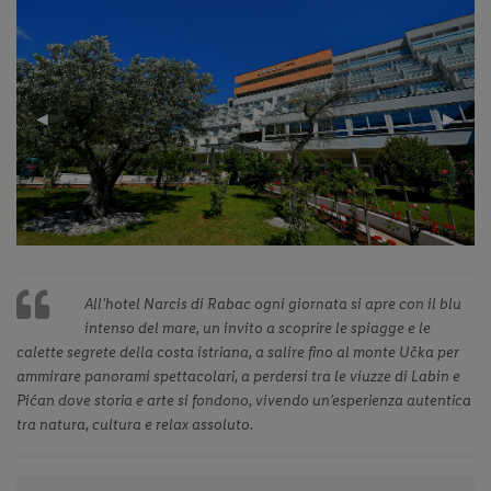
Previous
◀︎
Next
▶︎
Slide
Slide
All’hotel Narcis di Rabac ogni giornata si apre con il blu
intenso del mare, un invito a scoprire le spiagge e le
calette segrete della costa istriana, a salire fino al monte Učka per
ammirare panorami spettacolari, a perdersi tra le viuzze di Labin e
Pićan dove storia e arte si fondono, vivendo un’esperienza autentica
tra natura, cultura e relax assoluto.