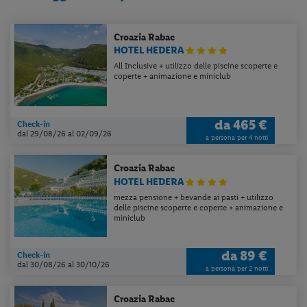
Croazia
Rabac
HOTEL HEDERA
All Inclusive + utilizzo delle piscine scoperte e
coperte + animazione e miniclub
da
465 €
Check-in
dal 29/08/26
al 02/09/26
a persona per 4 notti
Croazia
Rabac
HOTEL HEDERA
Per aggiungere
Lidl Viaggi
alla tua
mezza pensione + bevande ai pasti + utilizzo
delle piscine scoperte e coperte + animazione e
Home, apri il menu opzioni evidenziato
miniclub
dall' icona
e seleziona
Installa
applicazione
da
89 €
Check-in
dal 30/08/26
al 30/10/26
a persona per 2 notti
Croazia
Rabac