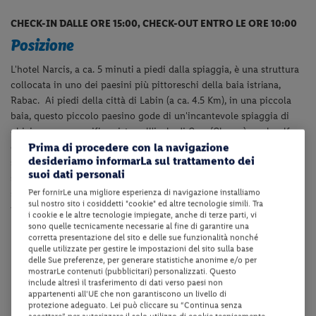
CHECK-IN DALLE ORE 15:00, CHECK-OUT ENTRO LE ORE 10:00
Posizione
L'hotel Narcis, a ca. 5 minuti a piedi dalla spiaggia, è una struttura
collocata in uno dei paesini più pittoreschi della baia istriana,
Rabac. Ai piedi della città di Labin (a ca. 4.5 Km), in una piccola
baia, questo piccolo paesino gode di un'incantevole spiaggia di
ghiaia e una magnifica vista sull'isola di Cres (Cherso) e sul golfo
Prima di procedere con la navigazione
di Quarnaro. A Labin (Albona), che si trova a ca. 4.5 Km di distanza,
desideriamo informarLa sul trattamento dei
sarà possibile visitare l'interessante Museo della miniera, con uno
suoi dati personali
scavo aperto aperto al pubblico, e le tante gallerie e studi d'arte
Per fornirLe una migliore esperienza di navigazione installiamo
sparsi per il vecchio centro della città. Da Rabac sarà inoltre
sul nostro sito i cosiddetti "cookie" ed altre tecnologie simili. Tra
possibile partire per esplorare le zone circostanti e visitare, il Parco
i cookie e le altre tecnologie impiegate, anche di terze parti, vi
Nazionale di
Brijuni (Brioni), fare tappa al suggestivo Parco
sono quelle tecnicamente necessarie al fine di garantire una
corretta presentazione del sito e delle sue funzionalità nonché
Nazionale dei Laghi
Plitvice o visitare le città di Fiume (a ca. 68
quelle utilizzate per gestire le impostazioni del sito sulla base
Km), Rovigno (a ca. 59 Km) e Parenzo (a ca. 70 Km).
delle Sue preferenze, per generare statistiche anonime e/o per
mostrarLe contenuti (pubblicitari) personalizzati. Questo
Dotazioni della struttura
include altresì il trasferimento di dati verso paesi non
appartenenti all'UE che non garantiscono un livello di
protezione adeguato. Lei può cliccare su “Continua senza
La struttura dispone di reception (24h), ascensore, bar e ristorante,