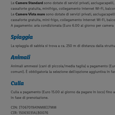
Le
Camere Standard
sono dotate di servizi privati, asciugacapell
cassaforte gratuita, minifrigo, collegamento internet Wi-Fi, balco
Le
Camere Vista mare
sono dotate di servizi privati, asciugacapel
cassaforte gratuita,
mini-frigo, collegamento internet Wi-Fi, balco
A pagamento: aria condizionata (Euro 6.00 al giorno per camera d
Spiaggia
La spiaggia di sabbia si trova a ca. 250 m di distanza dalla struttu
Animali
Animali ammessi (cani di piccola/media taglia) a pagamento (Eur
comuni). È obbligatoria la selezione dell'opzione aggiuntiva in f
Culla
Culla a pagamento (Euro 15.00 al giorno da pagare in loco) fino a
in fase di prenotazione.
CIN: IT067019A1NM8EI7MM
CIR: 15063031ALB0076