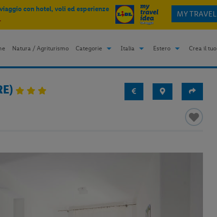
 viaggio con hotel, voli ed esperienze
MY TRAVEL
.
me
Natura / Agriturismo
Categorie
Italia
Estero
Crea il tuo
RE)