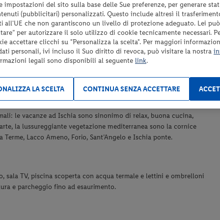
“Servizi inclusi”.
 le impostazioni del sito sulla base delle Sue preferenze, per generare sta
enuti (pubblicitari) personalizzati. Questo include altresì il trasferiment
i all'UE che non garantiscono un livello di protezione adeguato. Lei può
are” per autorizzare il solo utilizzo di cookie tecnicamente necessari. P
kie accettare clicchi su "Personalizza la scelta". Per maggiori informazioni
ti personali, ivi incluso il Suo diritto di revoca, può visitare la nostra
in
ormazioni legali sono disponibili al seguente
link
.
0
NALIZZA LA SCELTA
CONTINUA SENZA ACCETTARE
ACCET
a Hotel by Imperamare, dotato di vista panoramica sul mare, sulla
ia è l'isola più grande e ricca di fascino del Golfo di Napoli, con le
rmali: le vacanze ad Ischia sono sinonimo di relax, buona cucina,
a, arte, la lussureggiante vegetazione mediterranea sono la cornice
ola Terme, Lacco Ameno, Forio, Sant’Angelo e Ischia ponte.
no, sala TV, piscina scoperta con acqua termale e lettini e ombrelloni
ttura e parcheggio fino ad esaurimento.