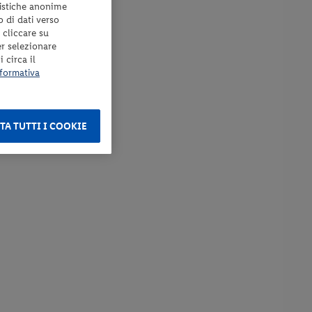
tistiche anonime
o di dati verso
 cliccare su
er selezionare
 circa il
formativa
TA TUTTI I COOKIE