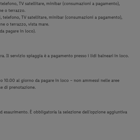
i, telefono, TV satellitare, minibar (consumazioni a pagamento),
ne o terrazzo.
li, telefono, TV satellitare, minibar (consumazioni a pagamento),
ne o terrazzo,
vista mare.
a pagare in loco).
ra. Il servizio spiaggia è a pagamento presso i lidi balneari in loco.
o 10.00 al giorno da pagare in loco – non ammessi nelle aree
ase di prenotazione.
d esaurimento. È obbligatoria la selezione dell’opzione aggiuntiva