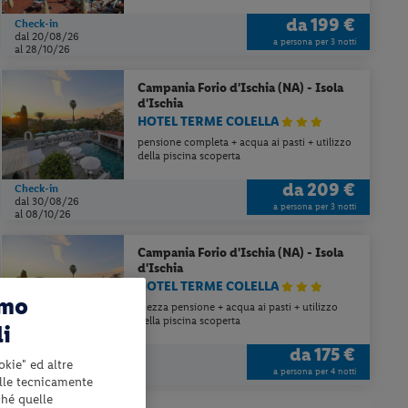
da
199 €
Check-in
dal 20/08/26
a persona per 3 notti
al 28/10/26
Campania
Forio d'Ischia (NA) - Isola
d'Ischia
HOTEL TERME COLELLA
pensione completa + acqua ai pasti + utilizzo
della piscina scoperta
da
209 €
Check-in
dal 30/08/26
a persona per 3 notti
al 08/10/26
Campania
Forio d'Ischia (NA) - Isola
d'Ischia
HOTEL TERME COLELLA
amo
mezza pensione + acqua ai pasti + utilizzo
della piscina scoperta
li
da
175 €
Check-in
okie" ed altre
dal 30/08/26
a persona per 4 notti
al 04/10/26
elle tecnicamente
ché quelle