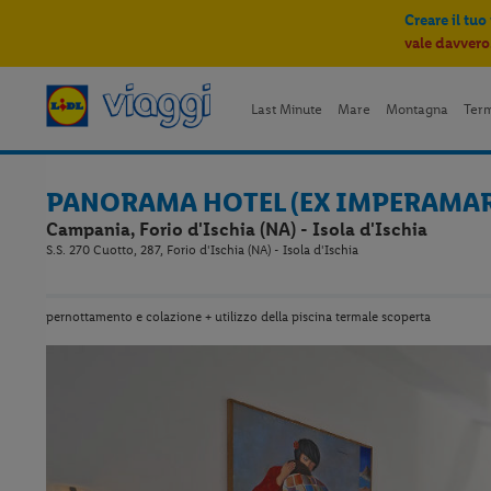
Creare il tuo
vale davvero
Last Minute
Mare
Montagna
Ter
PANORAMA HOTEL (EX IMPERAMA
Campania, Forio d'Ischia (NA) - Isola d'Ischia
S.S. 270 Cuotto, 287, Forio d'Ischia (NA) - Isola d'Ischia
pernottamento e colazione + utilizzo della piscina termale scoperta