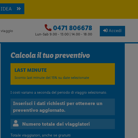
 IDEA
0471 806678
Accedi
 viaggio
Lun-Sab 9.00 - 13.00 | 14.00 - 18.00
Calcola il tuo preventivo
LAST MINUTE
Sconto last minute del 15% su date selezionate
I costi variano a seconda del periodo di viaggio selezionato.
Inserisci i dati richiesti per ottenere un
preventivo aggiornato.
Numero totale dei viaggiatori
Totale viaggiatori, anche se gratuiti