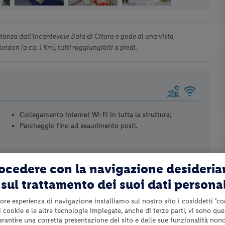
istanza dall’incantevole Baia di Citara e gode di una vista
idon (a ca. 1 Km), tutti raggiungibili a piedi.
Collegamento internet Wi-Fi in tutta la struttura;
Parcheggio fino ad esaurimento posti.
rocedere con la navigazione desideri
sul trattamento dei suoi dati persona
Eventuale culla da segnalare al momento della
prenotazione (Euro 15.00 al giorno da pagare in loco);
ore esperienza di navigazione installiamo sul nostro sito i cosiddetti "co
Tassa di soggiorno da pagare in loco se prevista;
 i cookie e le altre tecnologie impiegate, anche di terze parti, vi sono qu
Tutto quanto non espressamente indicato nel paragrafo
garantire una corretta presentazione del sito e delle sue funzionalità non