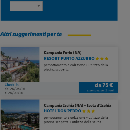
Altri suggerimenti per te
Campania
Forio (NA)
RESORT PUNTO AZZURRO
pernottamento e colazione + utilizzo della
piscina scoperta
da
75 €
Check-in
dal 28/08/26
a persona per 2 notti
al 28/09/26
Campania
Ischia (NA) - Isola d'Ischia
HOTEL DON PEDRO
pernottamento e colazione + utilizzo della
piscina scoperta + utilizzo della sauna