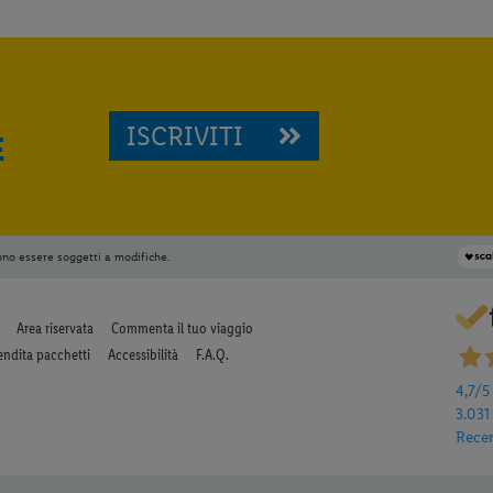
ISCRIVITI
E
ono essere soggetti a modifiche.
Area riservata
Commenta il tuo viaggio
endita pacchetti
Accessibilità
F.A.Q.
4,7
/5
3.031
Rece