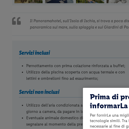
Il Panoramahotel, sull’Isola di Ischia, si trova a poca d
panoramica sul mare, sulla spiaggia e sui Giardini di Pose
Servizi inclusi
Pernottamento con prima colazione rinforzata a buffet;
Utilizzo della piscina scoperta con acqua termale e con
lettini e ombrelloni fino ad esaurimento;
Servizi non inclusi
Prima di p
informarLa 
Utilizzo dell’aria condizionata a pagamento (Euro 6.00 al
giorno a camera, da pagare in loco);
Per fornirLe una migli
Eventuale animale domestico di piccola taglia (cane) da
tecnologie simili. Tra
segnalare al momento della prenotazione (Euro 10.00 al
necessarie al fine di 