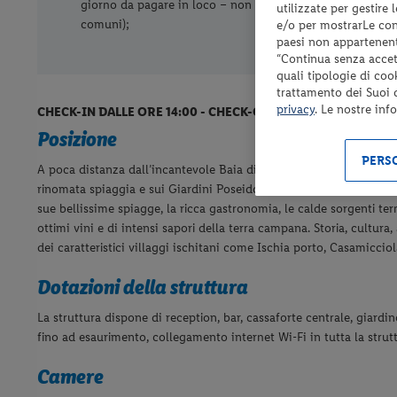
giorno da pagare in loco – non ammessi nelle aree
utilizzate per gestire
comuni);
e/o per mostrarLe cont
paesi non appartenent
“Continua senza accett
quali tipologie di coo
trattamento dei Suoi da
privacy
. Le nostre inf
CHECK-IN DALLE ORE 14:00 - CHECK-OUT ENTRO LE ORE 10:0
Posizione
PERSO
A poca distanza dall’incantevole Baia di Citara, sorge il Panoram
rinomata spiaggia e sui Giardini Poseidon (a ca. 1 Km a piedi). Isch
sue bellissime spiagge, la ricca gastronomia, le calde sorgenti te
ottimi vini e di intensi sapori della terra campana. Storia, cultur
dei caratteristici villaggi ischitani come Ischia porto, Casamicci
Dotazioni della struttura
La struttura dispone di reception, bar, cassaforte centrale, giardi
fino ad esaurimento, collegamento internet Wi-Fi in tutta la stru
Camere