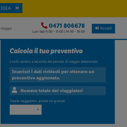
 IDEA
0471 806678
Accedi
 viaggio
Lun-Sab 9.00 - 13.00 | 14.00 - 18.00
Calcola il tuo preventivo
I costi variano a seconda del periodo di viaggio selezionato.
Inserisci i dati richiesti per ottenere un
preventivo aggiornato.
Numero totale dei viaggiatori
Totale viaggiatori, anche se gratuiti