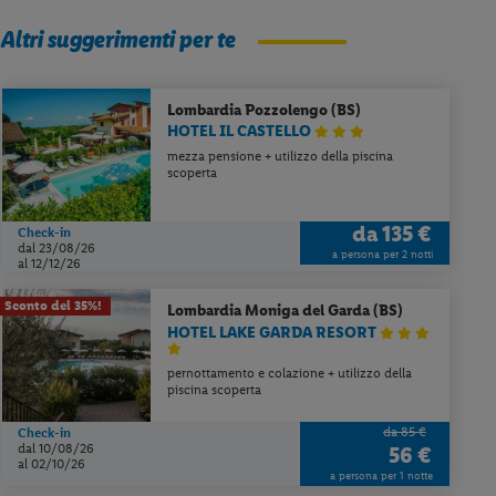
Altri suggerimenti per te
Lombardia
Pozzolengo (BS)
HOTEL IL CASTELLO
mezza pensione + utilizzo della piscina
scoperta
da
135 €
Check-in
dal 23/08/26
a persona per 2 notti
al 12/12/26
Sconto del 35%!
Lombardia
Moniga del Garda (BS)
HOTEL LAKE GARDA RESORT
pernottamento e colazione + utilizzo della
piscina scoperta
da 85 €
Check-in
dal 10/08/26
56 €
al 02/10/26
a persona per 1 notte