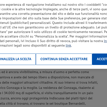
ore esperienza di navigazione installiamo sul nostro sito i cosiddetti "co
pagare in loco – non ammessi nelle aree comuni);
 i cookie e le altre tecnologie impiegate, anche di terze parti, vi sono qu
Tassa di soggiorno da pagare in loco se prevista;
garantire una corretta presentazione del sito e delle sue funzionalità non
Tutto quanto non espressamente indicato nel paragrafo
 le impostazioni del sito sulla base delle Sue preferenze, per generare sta
“Servizi inclusi”.
enuti (pubblicitari) personalizzati. Questo include altresì il trasferiment
i all'UE che non garantiscono un livello di protezione adeguato. Lei può
are” per autorizzare il solo utilizzo di cookie tecnicamente necessari. P
kie accettare clicchi su "Personalizza la scelta". Per maggiori informazioni
ti personali, ivi incluso il Suo diritto di revoca, può visitare la nostra
in
ormazioni legali sono disponibili al seguente
link
.
NALIZZA LA SCELTA
CONTINUA SENZA ACCETTARE
ACCET
condata da vigneti e dista ca 3.4 km dal Lago di Garda. Mantova è
ria ed è ancora vivibilissima, a misura d'uomo e perfetta come
Mantova e avete del tempo libero a disposizione, non mancate di
 delle maggiori attrazioni cittadine. Al suo interno si trova infatti,
ico Gonzaga e la moglie. La residenza dei Gonzaga, risalente al
 i 34.000 mq di superficie, si visita tranquillamente in un paio
ucca, ancora oggi protagonista indiscussa dei piatti tipici del
la città si trovano, si trovano le sei boutique Bernardelli,