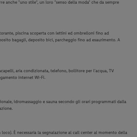
rre anche "uno stile", un loro "senso della moda" che da sempre
storante, piscina scoperta con lettini ed ombrelloni fino ad
posito bagagli, deposito bici, parcheggio fino ad esaurimento. A
capelli, aria condizionata, telefono, bollitore per l'acqua, TV
egamento internet Wi-Fi.
ozionale, idromassaggio e sauna secondo gli orari programmati dalla
azione.
oco). È necessaria la segnalazione al call center al momento della