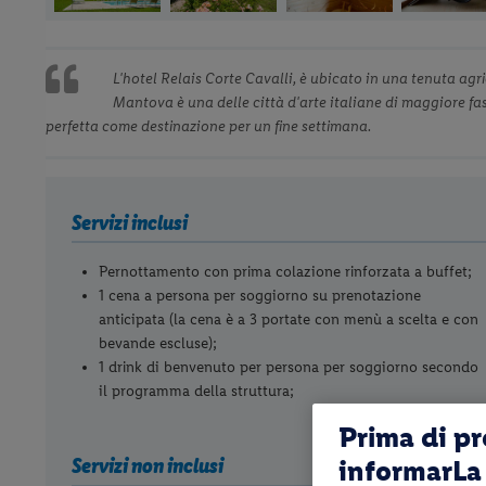
L'hotel Relais Corte Cavalli, è ubicato in una tenuta agr
Mantova è una delle città d'arte italiane di maggiore fas
perfetta come destinazione per un fine settimana.
Servizi inclusi
Pernottamento con prima colazione rinforzata a buffet;
1 cena a persona per soggiorno su prenotazione
anticipata (la cena è a 3 portate con menù a scelta e con
bevande escluse);
1 drink di benvenuto per persona per soggiorno secondo
il programma della struttura;
Prima di p
Servizi non inclusi
informarLa 