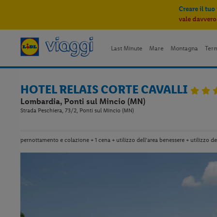
Creare il tuo
vale davvero
Last Minute
Mare
Montagna
Ter
HOTEL RELAIS CORTE CAVALLI
Lombardia, Ponti sul Mincio (MN)
Strada Peschiera, 73/2, Ponti sul Mincio (MN)
pernottamento e colazione + 1 cena + utilizzo dell’area benessere + utilizzo de