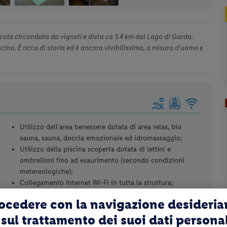
icola circondata da vigneti e dista ca 3.4 km dal Lago di Garda.
cino. È ricca di storia ed è ancora vivibilissima, a misura d'uomo e
Utilizzo dell’area benessere dotata di area relax, bio
sauna, sauna, doccia emozionale ed idromassaggio;
Utilizzo della piscina scoperta dotata di lettini e
ombrelloni fino ad esaurimento (secondo condizioni
metereologiche);
Collegamento internet Wi-Fi in tutta la struttura;
Parcheggio fino ad esaurimento posti.
rocedere con la navigazione desideri
sul trattamento dei suoi dati persona