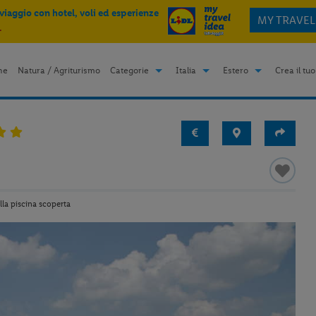
 viaggio con hotel, voli ed esperienze
MY TRAVEL
.
me
Natura / Agriturismo
Categorie
Italia
Estero
Crea il tuo
lla piscina scoperta