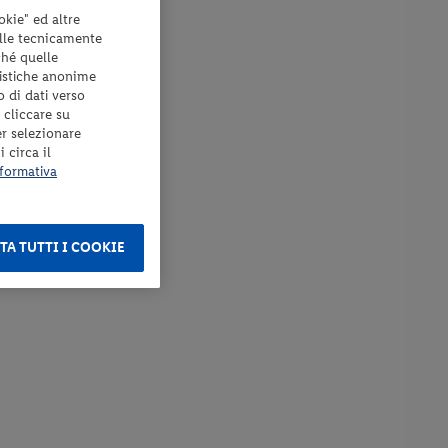
okie" ed altre
elle tecnicamente
ché quelle
tistiche anonime
o di dati verso
 cliccare su
er selezionare
 circa il
formativa
TA TUTTI I COOKIE