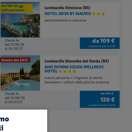
ENTRO 30 gg
Lombardia
Sirmione (BS)
dalla partenza
HOTEL ARYA BY MAURO
pernottamento e colazione
da
109 €
Check-in
dal 17/08/26
a persona per 2 notti
al 29/03/27
Sconto del 20%!
Lombardia
Manerba del Garda (BS)
AHG DONNA SILVIA WELLNESS
HOTEL
mezza pensione + 1 ingresso al centro
benessere + utilizzo della piscina scoperta
da 149 €
Check-in
dal 14/08/26
120 €
al 04/01/27
a persona per 2 notti
amo
li