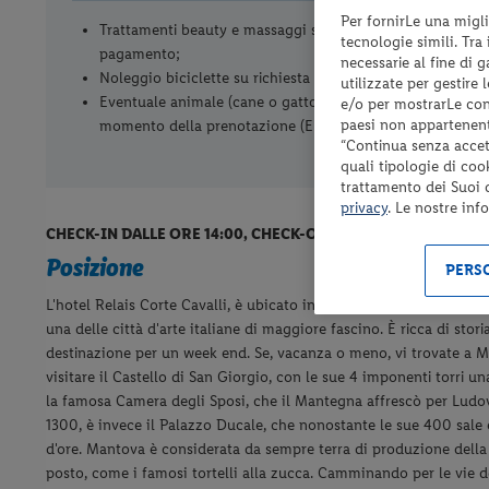
Per fornirLe una migli
Trattamenti beauty e massaggi su prenotazione a
tecnologie simili. Tra
pagamento;
necessarie al fine di 
Noleggio biciclette su richiesta a pagamento;
utilizzate per gestire
Eventuale animale (cane o gatto) da segnalare al
e/o per mostrarLe cont
paesi non appartenent
momento della prenotazione (Euro 10.00 per notte da
“Continua senza accett
quali tipologie di coo
trattamento dei Suoi da
privacy
. Le nostre inf
CHECK-IN DALLE ORE 14:00, CHECK-OUT ENTRO LE ORE 11:00
Posizione
PERSO
L'hotel Relais Corte Cavalli, è ubicato in una tenuta agricola cir
una delle città d'arte italiane di maggiore fascino. È ricca di sto
destinazione per un week end. Se, vacanza o meno, vi trovate a 
visitare il Castello di San Giorgio, con le sue 4 imponenti torri una
la famosa Camera degli Sposi, che il Mantegna affrescò per Ludov
1300, è invece il Palazzo Ducale, che nonostante le sue 400 sale e
d'ore. Mantova è considerata da sempre terra di produzione della z
posto, come i famosi tortelli alla zucca. Camminando per le vie del