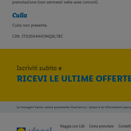
prenotazione (non ammessi nelle aree comuni).
Culla
Culla non presente.
CIN: IT020044A13NQXL78C
Iscriviti subito e
RICEVI LE ULTIME OFFERT
Le immagini hanno valore puramente illustrativo; i prezzi e le informazioni poss
Viaggia con Lidl
Come prenotare
Contatti