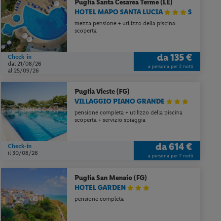
Puglia
Santa Cesarea Terme (LE)
HOTEL MAPO SANTA LUCIA
S
mezza pensione + utilizzo della piscina
scoperta
da
135 €
Check-in
dal 21/08/26
a persona per 2 notti
al 25/09/26
Puglia
Vieste (FG)
VILLAGGIO PIANO GRANDE
pensione completa + utilizzo della piscina
scoperta + servizio spiaggia
da
614 €
Check-in
il 30/08/26
a persona per 7 notti
Puglia
San Menaio (FG)
HOTEL GARDEN
pensione completa