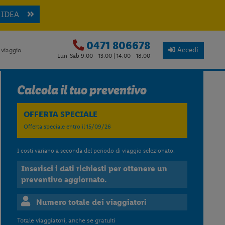
 IDEA
0471 806678
Accedi
 viaggio
Lun-Sab 9.00 - 13.00 | 14.00 - 18.00
Calcola il tuo preventivo
OFFERTA SPECIALE
Offerta speciale entro il 15/09/26
I costi variano a seconda del periodo di viaggio selezionato.
Inserisci i dati richiesti per ottenere un
preventivo aggiornato.
Numero totale dei viaggiatori
Totale viaggiatori, anche se gratuiti