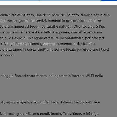
endida città di Otranto, una delle perle del Salento, famosa per la sua
spiti un’ampia gamma di servizi, immersi in un contesto unico tra
splorare numerosi luoghi culturali e naturali. Otranto, a ca. 5 Km,
osaico pavimentale, e il Castello Aragonese, che offre panorami
turale Le Cesine è un angolo di natura incontaminata, perfetto per
 estivo, gli ospiti possono godere di numerose attività, come
cicletta lungo la costa. Inoltre, la zona è ideale per esplorare i tipici
erritorio.
parcheggio fino ad esaurimento, collegamento internet Wi-Fi nella
vati, asciugacapelli, aria condizionata, Televisione, cassaforte e
ivati, asciugacapelli, aria condizionata, Televisione, mini frigo