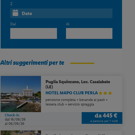
2
Date
Dal
Al
Altri suggerimenti per te
Puglia
Squinzano, Loc. Casalabate
(LE)
HOTEL MAPO CLUB PERLA
pensione completa + bevande ai pasti +
tessera club + servizio spiaggia
da
445 €
Check-in
dal 16/08/26
a persona per 7 notti
al 06/09/26