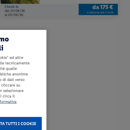
da
175 €
Check-in
dal 23/08/26
a persona per 3 notti
al 03/09/26
amo
li
okie" ed altre
elle tecnicamente
ché quelle
tistiche anonime
o di dati verso
 cliccare su
er selezionare
 circa il
formativa
TA TUTTI I COOKIE