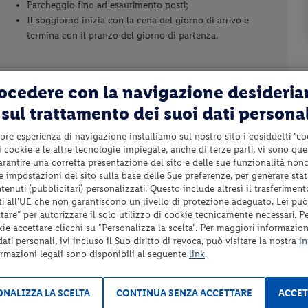
Parcheggio fino ad esaurimento posti;
Il soggiorno inizia con la cena del giorno di arrivo e
termina con il pranzo del giorno di partenza.
rocedere con la navigazione desideri
lettini fino ad esaurimento nelle aree laterali terrazzate
sul trattamento dei suoi dati persona
della Caletta Centrale, della Cricca e delle Vele, corsi
collettivi ed utilizzo del campo pratica golf presso il
ore esperienza di navigazione installiamo sul nostro sito i cosiddetti "co
 i cookie e le altre tecnologie impiegate, anche di terze parti, vi sono qu
ca.);
garantire una corretta presentazione del sito e delle sue funzionalità non
Massaggi e trattamenti a pagamento;
 le impostazioni del sito sulla base delle Sue preferenze, per generare sta
enuti (pubblicitari) personalizzati. Questo include altresì il trasferiment
Utilizzo del maneggio a pagamento;
i all'UE che non garantiscono un livello di protezione adeguato. Lei può
Tassa di soggiorno da pagare in loco se prevista;
are” per autorizzare il solo utilizzo di cookie tecnicamente necessari. P
Tutto quanto non espressamente indicato nel paragrafo
kie accettare clicchi su "Personalizza la scelta". Per maggiori informazioni
“Servizi inclusi”.
ti personali, ivi incluso il Suo diritto di revoca, può visitare la nostra
in
ormazioni legali sono disponibili al seguente
link
.
NALIZZA LA SCELTA
CONTINUA SENZA ACCETTARE
ACCET
0