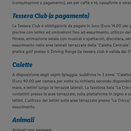
(consumazioni a pagamento), set per caffè e tè, cassaforte e vera
Tessera Club (a pagamento)
La Tessera Club è obbligatoria da pagare in loco (Euro 14.00 per p
piscine con lettini ed ombrelloni fino ad esaurimento, utilizzo dei
fitness, animazione serale con musical e spettacoli, discoteca, ser
esaurimento nelle aree laterali terrazzate della “Caletta Centrale”, 
pratica golf presso il Driving Range (la tessera club è valida dal 0
Calette
A disposizione degli ospiti
Spiaggia: suddivisa in 3 zone: "Calett
(Euro 40.00 per
camera per notte su richiesta secondo disponibilit
mare, e lettini
lungo le terrazze laterali. La favolosa baia “La Cri
con
lettini presso le aree terrazzate, sulla piattaforma in legno e 
lettini. L'utilizzo dei lettini sulle aree terrazzate presso “La Cricca
esaurimento.
Animali
Animali non ammessi.