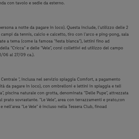
nda con tavolo e sedie da esterno
.
ersona a notte da pagare in loco). Questa include, l’utilizzo delle 2
 campi da tennis, calcio e calcetto, tiro con l’arco e ping-pong, sala
ate a tema (come la famosa “festa bianca”), lettini fino ad
della “Cricca” e delle “Vele”, corsi collettivi ed utilizzo del campo
1/06 al 27/09 ca.).
a Centrale ”, inclusa nel servizio spiaggia Comfort, a pagamento
à da pagare in loco), con ombrelloni e lettini in spiaggia e teli
cca”, piscina naturale con grotta, denominata “Delle Pupe”, attrezzata
sul prato sovrastante. “Le Vele", area con terrazzamenti e prato,
con
” e nell'area “Le Vele” è incluso nella Tessera Club, fino
ad