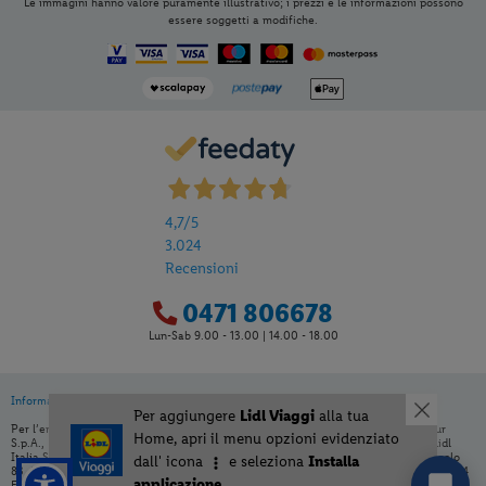
Le immagini hanno valore puramente illustrativo; i prezzi e le informazioni possono
essere soggetti a modifiche.
4,7
/5
3.024
Recensioni
0471 806678
Lun-Sab 9.00 - 13.00 | 14.00 - 18.00
Informativa privacy
|
Cookie Policy
Per aggiungere
Lidl Viaggi
alla tua
Per l’erogazione dei servizi di viaggio è responsabile /direzione tecnica Ignas Tour
Home, apri il menu opzioni evidenziato
S.p.A., Largo Cesare Battisti, 28 - 39044 Egna (BZ) - Italia, P.IVA: 01652670215. Lidl
Italia S.r.l. non è organizzatore né venditore del servizio viaggio, ai sensi dell’articolo
dall' icona
e seleziona
Installa
83 del Dlgs 206/2005. È venditore Ignas Tour S.p.A., Largo Cesare Battisti, 28 - 39044
applicazione
Egna (BZ) - Italia, P.IVA: 01652670215. Capitale sociale 120.000,00€ interamente