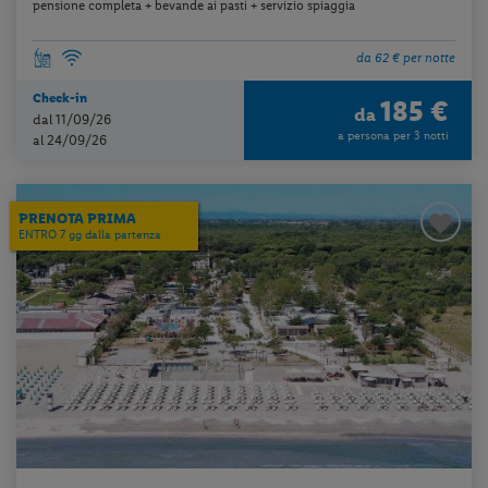
pensione completa + bevande ai pasti + servizio spiaggia
da 62 € per notte
Check-in
185 €
da
dal 11/09/26
a persona per 3 notti
al 24/09/26
PRENOTA PRIMA
ENTRO 7 gg dalla partenza