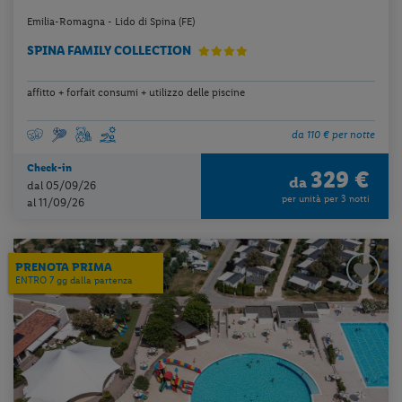
Emilia-Romagna - Lido di Spina (FE)
SPINA FAMILY COLLECTION
affitto + forfait consumi + utilizzo delle piscine
da 110 € per notte
Check-in
329 €
da
dal 05/09/26
per unità per 3 notti
al 11/09/26
PRENOTA PRIMA
ENTRO 7 gg dalla partenza