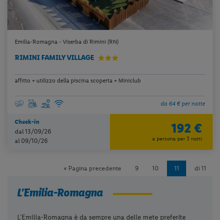
Emilia-Romagna - Viserba di Rimini (RN)
RIMINI FAMILY VILLAGE
affitto + utilizzo della piscina scoperta + Miniclub
da 64 € per notte
Check-in
192 €
dal 13/09/26
a persona per 3 notti
al 09/10/26
« Pagina precedente
9
10
11
di 11
L'Emilia-Romagna
L'Emilia-Romagna è da sempre una delle mete preferite