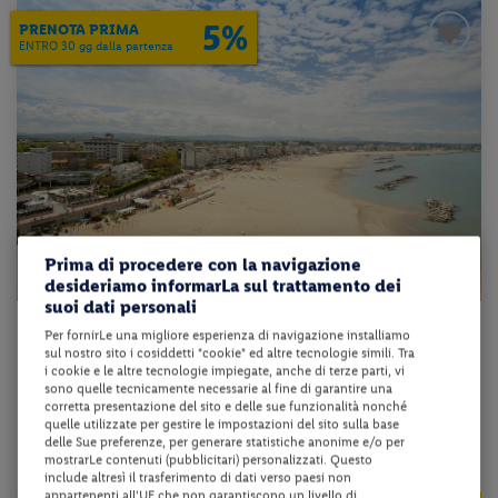
5%
PRENOTA PRIMA
ENTRO 30 gg dalla partenza
Prima di procedere con la navigazione
desideriamo informarLa sul trattamento dei
suoi dati personali
Emilia-Romagna - Viserba di Rimini (RN)
Per fornirLe una migliore esperienza di navigazione installiamo
sul nostro sito i cosiddetti "cookie" ed altre tecnologie simili. Tra
HOTEL CARNABY
i cookie e le altre tecnologie impiegate, anche di terze parti, vi
sono quelle tecnicamente necessarie al fine di garantire una
corretta presentazione del sito e delle sue funzionalità nonché
mezza pensione + bevande
quelle utilizzate per gestire le impostazioni del sito sulla base
delle Sue preferenze, per generare statistiche anonime e/o per
mostrarLe contenuti (pubblicitari) personalizzati. Questo
da 43 € per notte
include altresì il trasferimento di dati verso paesi non
appartenenti all'UE che non garantiscono un livello di