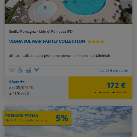
Emilia-Romagna - Lido di Pomposa (FE)
VIGNA SUL MAR FAMILY COLLECTION
affitto + utilizzo della piscina scoperta + animazione e Miniclub
da 58 € per notte
Check-in
172 €
dal 05/09/26
a persona per 3 notti
al 11/09/26
5%
PRENOTA PRIMA
ENTRO 30 gg dalla partenza