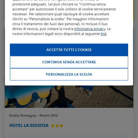
Check-in
protezione adeguato. Lei può cliccare su “Continua senza
129 €
accettare” per autorizzare il solo utilizzo di cookie tecnicamente
dal 06/09/26
necessari. Per selezionare quali tipologie di cookie accettare
a persona per 3 notti
al 10/09/26
clicchi su "Personalizza la scelta". Per maggiori informazioni
circa il trattamento dei Suoi dati personali, ivi incluso il Suo
diritto di revoca, può visitare la nostra
informativa privacy
. Le
nostre informazioni legali sono disponibili al seguente
link
.
ACCETTA TUTTI I COOKIE
CONTINUA SENZA ACCETTARE
PERSONALIZZA LA SCELTA
Emilia-Romagna - Rimini (RN)
HOTEL LA GIOIOSA