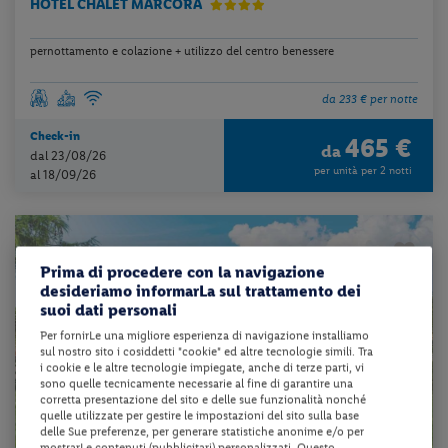
HOTEL CHALET MARCORA
pernottamento e colazione + utilizzo del centro benessere
da 233 € per notte
Check-in
465 €
da
dal 23/08/26
per unità per 2 notti
al 18/09/26
Prima di procedere con la navigazione
desideriamo informarLa sul trattamento dei
suoi dati personali
Per fornirLe una migliore esperienza di navigazione installiamo
sul nostro sito i cosiddetti "cookie" ed altre tecnologie simili. Tra
i cookie e le altre tecnologie impiegate, anche di terze parti, vi
sono quelle tecnicamente necessarie al fine di garantire una
corretta presentazione del sito e delle sue funzionalità nonché
quelle utilizzate per gestire le impostazioni del sito sulla base
delle Sue preferenze, per generare statistiche anonime e/o per
mostrarLe contenuti (pubblicitari) personalizzati. Questo