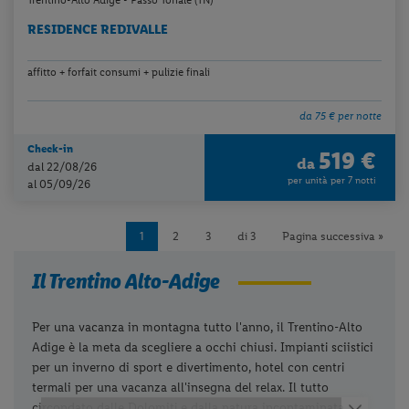
Trentino-Alto Adige - Passo Tonale (TN)
RESIDENCE REDIVALLE
affitto + forfait consumi + pulizie finali
da 75 € per notte
Check-in
519 €
da
dal 22/08/26
per unità per 7 notti
al 05/09/26
1
2
3
di 3
Pagina successiva »
Il Trentino Alto-Adige
Per una vacanza in montagna tutto l'anno, il Trentino-Alto
Adige è la meta da scegliere a occhi chiusi. Impianti sciistici
per un inverno di sport e divertimento, hotel con centri
termali per una vacanza all'insegna del relax. Il tutto
circondato dalle Dolomiti e dalla natura incontaminata.