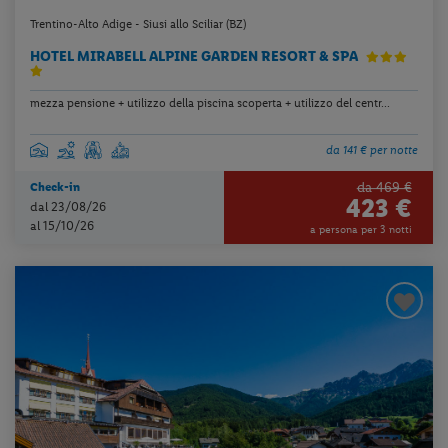
Trentino-Alto Adige - Siusi allo Sciliar (BZ)
HOTEL MIRABELL ALPINE GARDEN RESORT & SPA
mezza pensione + utilizzo della piscina scoperta + utilizzo del centr...
da 141 € per notte
da 469 €
Check-in
423 €
dal 23/08/26
al 15/10/26
a persona per 3 notti