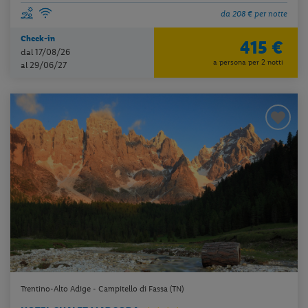
da 208 € per notte
Check-in
415 €
dal 17/08/26
a persona per 2 notti
al 29/06/27
Trentino-Alto Adige - Campitello di Fassa (TN)