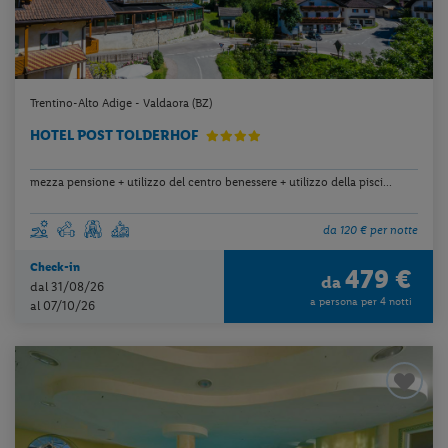
Trentino-Alto Adige - Valdaora (BZ)
HOTEL POST TOLDERHOF
mezza pensione + utilizzo del centro benessere + utilizzo della pisci...
da 120 € per notte
Check-in
479 €
da
dal 31/08/26
a persona per 4 notti
al 07/10/26