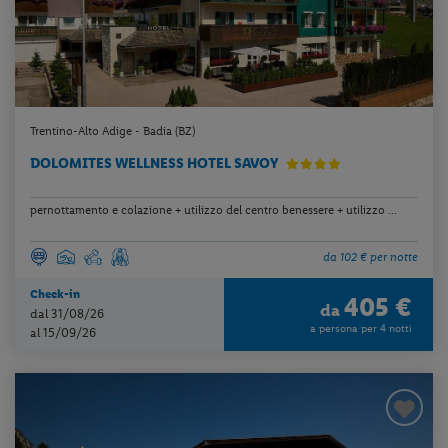
Trentino-Alto Adige - Badia (BZ)
DOLOMITES WELLNESS HOTEL SAVOY
pernottamento e colazione + utilizzo del centro benessere + utilizzo ...
da 102 € per notte
Check-in
405 €
da
dal 31/08/26
a persona per 4 notti
al 15/09/26