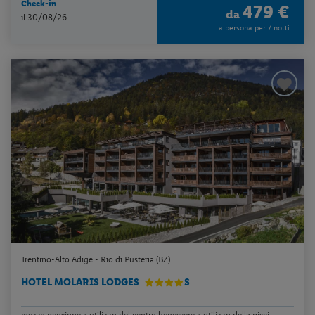
Check-in
479 €
da
il 30/08/26
a persona per 7 notti
Trentino-Alto Adige - Rio di Pusteria (BZ)
HOTEL MOLARIS LODGES
S
mezza pensione + utilizzo del centro benessere + utilizzo della pisci...