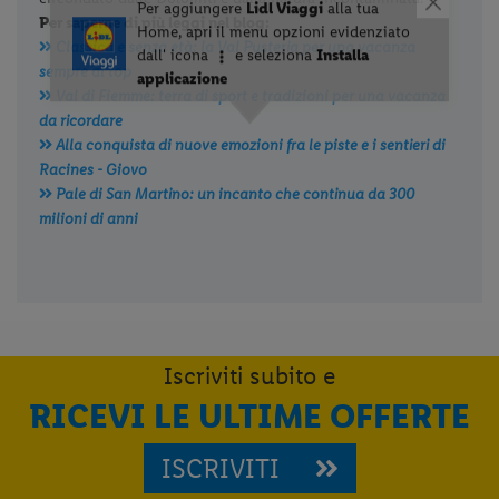
Per saperne di più leggi nel blog:
Classica e senza età: la Val Pusteria per una vacanza
sempre al top
Val di Fiemme: terra di sport e tradizioni per una vacanza
da ricordare
Alla conquista di nuove emozioni fra le piste e i sentieri di
Racines - Giovo
Pale di San Martino: un incanto che continua da 300
milioni di anni
Iscriviti subito e
RICEVI LE ULTIME OFFERTE
ISCRIVITI