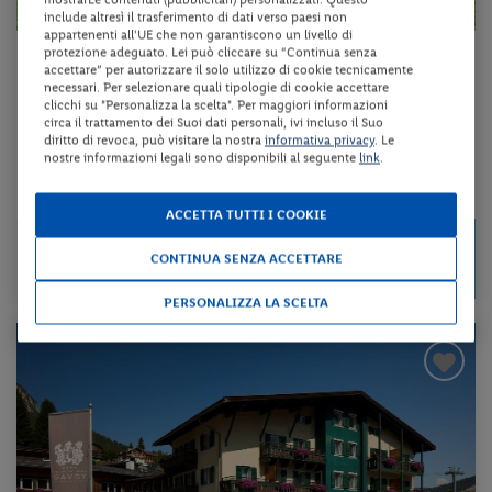
include altresì il trasferimento di dati verso paesi non
appartenenti all'UE che non garantiscono un livello di
protezione adeguato. Lei può cliccare su “Continua senza
Trentino-Alto Adige - Lavarone (TN)
accettare” per autorizzare il solo utilizzo di cookie tecnicamente
necessari. Per selezionare quali tipologie di cookie accettare
HOTEL DA VILLA
clicchi su "Personalizza la scelta". Per maggiori informazioni
circa il trattamento dei Suoi dati personali, ivi incluso il Suo
diritto di revoca, può visitare la nostra
informativa privacy
. Le
mezza pensione + Guest Card Alpe Cimbra
nostre informazioni legali sono disponibili al seguente
link
.
da 74 € per notte
ACCETTA TUTTI I COOKIE
515 €
da
Disponibilità esaurita
CONTINUA SENZA ACCETTARE
a persona per 7 notti
PERSONALIZZA LA SCELTA