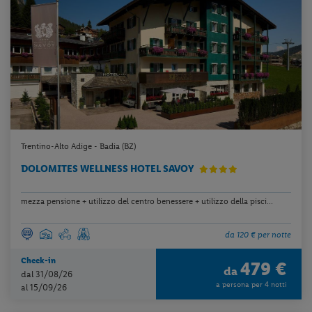
Trentino-Alto Adige - Badia (BZ)
DOLOMITES WELLNESS HOTEL SAVOY
mezza pensione + utilizzo del centro benessere + utilizzo della pisci...
da 120 € per notte
Check-in
479 €
da
dal 31/08/26
a persona per 4 notti
al 15/09/26