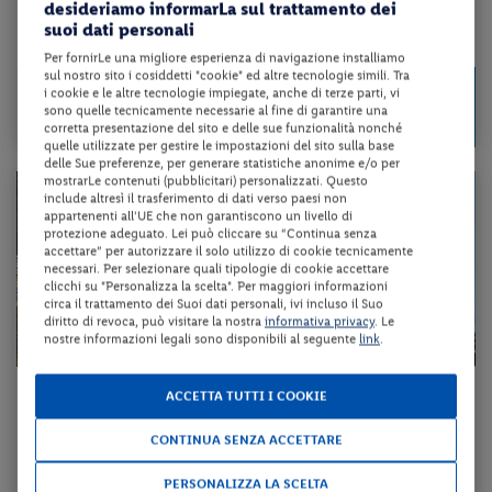
desideriamo informarLa sul trattamento dei
programma...
suoi dati personali
da 310 € per notte
Per fornirLe una migliore esperienza di navigazione installiamo
sul nostro sito i cosiddetti "cookie" ed altre tecnologie simili. Tra
Check-in
2475 €
i cookie e le altre tecnologie impiegate, anche di terze parti, vi
da
dal 20/08/26
sono quelle tecnicamente necessarie al fine di garantire una
a persona per 8 notti
al 11/10/26
corretta presentazione del sito e delle sue funzionalità nonché
quelle utilizzate per gestire le impostazioni del sito sulla base
delle Sue preferenze, per generare statistiche anonime e/o per
mostrarLe contenuti (pubblicitari) personalizzati. Questo
include altresì il trasferimento di dati verso paesi non
appartenenti all'UE che non garantiscono un livello di
protezione adeguato. Lei può cliccare su “Continua senza
accettare” per autorizzare il solo utilizzo di cookie tecnicamente
necessari. Per selezionare quali tipologie di cookie accettare
clicchi su "Personalizza la scelta". Per maggiori informazioni
circa il trattamento dei Suoi dati personali, ivi incluso il Suo
diritto di revoca, può visitare la nostra
informativa privacy
. Le
nostre informazioni legali sono disponibili al seguente
link
.
Uzbekistan - Tashkent – Khiva – Bukhara – Samarcanda
ACCETTA TUTTI I COOKIE
TOUR LE MERAVIGLIE DELL’UZBEKISTAN
CONTINUA SENZA ACCETTARE
pensione completa + volo a/r + trasferimento + tour come da
PERSONALIZZA LA SCELTA