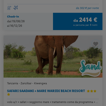
da 302 € per notte
Check-in
2414 €
da
dal 19/08/26
a persona per 8 notti
al 16/12/26
Tanzania - Zanzibar - Kiwengwa
SAFARI SAADANI + MARE WARIDI BEACH RESORT
volo a/r + safari + soggiorno mare + trattamento come da programma + ...