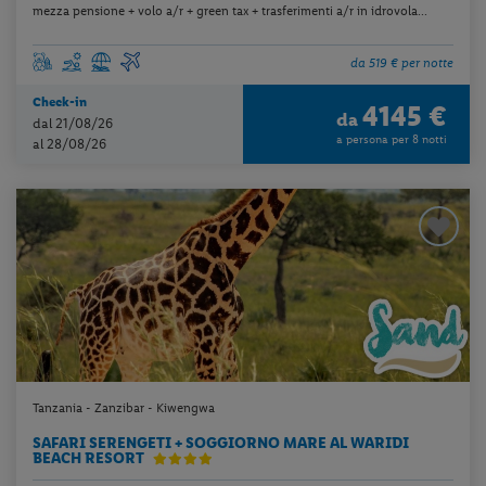
mezza pensione + volo a/r + green tax + trasferimenti a/r in idrovola...
da 519 € per notte
Check-in
4145 €
da
dal 21/08/26
a persona per 8 notti
al 28/08/26
Tanzania - Zanzibar - Kiwengwa
SAFARI SERENGETI + SOGGIORNO MARE AL WARIDI
BEACH RESORT