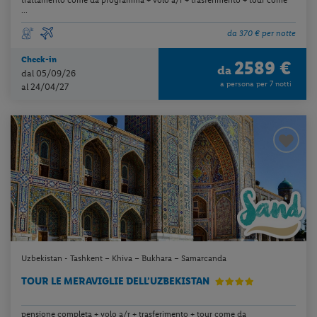
...
da 370 € per notte
Check-in
2589 €
da
dal 05/09/26
a persona per 7 notti
al 24/04/27
Uzbekistan - Tashkent – Khiva – Bukhara – Samarcanda
TOUR LE MERAVIGLIE DELL’UZBEKISTAN
pensione completa + volo a/r + trasferimento + tour come da