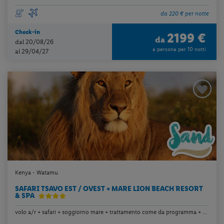
da 220 € per notte
Check-in
2199 €
da
dal 20/08/26
a persona per 10 notti
al 29/04/27
Kenya - Watamu
SAFARI TSAVO EST / OVEST + MARE LION BEACH RESORT
& SPA
volo a/r + safari + soggiorno mare + trattamento come da programma + ...