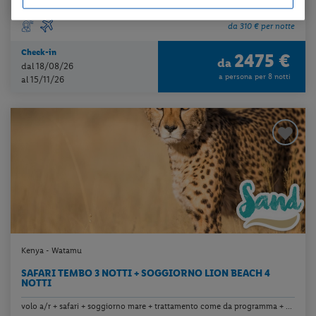
programma...
da 310 € per notte
Check-in
2475 €
da
dal 18/08/26
a persona per 8 notti
al 15/11/26
Kenya - Watamu
SAFARI TEMBO 3 NOTTI + SOGGIORNO LION BEACH 4
NOTTI
volo a/r + safari + soggiorno mare + trattamento come da programma + ...