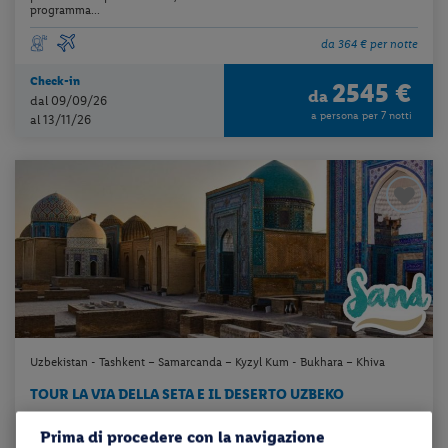
programma...
da 364 € per notte
Check-in
2545 €
da
dal 09/09/26
a persona per 7 notti
al 13/11/26
Uzbekistan - Tashkent – Samarcanda – Kyzyl Kum - Bukhara – Khiva
TOUR LA VIA DELLA SETA E IL DESERTO UZBEKO
Prima di procedere con la navigazione
pensione completa + volo a/r + trasferimento + tour come da