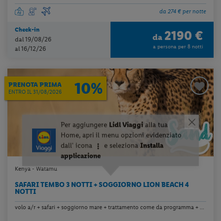
da 274 € per notte
Check-in
2190 €
da
dal 19/08/26
a persona per 8 notti
al 16/12/26
10%
PRENOTA PRIMA
ENTRO IL 31/08/2026
Kenya - Watamu
SAFARI TEMBO 3 NOTTI + SOGGIORNO LION BEACH 4
NOTTI
volo a/r + safari + soggiorno mare + trattamento come da programma + ...