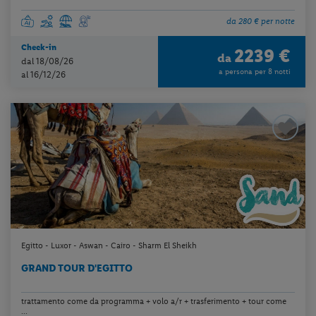
da 280 € per notte
Check-in
2239 €
da
dal 18/08/26
a persona per 8 notti
al 16/12/26
Egitto - Luxor - Aswan - Cairo - Sharm El Sheikh
GRAND TOUR D'EGITTO
trattamento come da programma + volo a/r + trasferimento + tour come
...