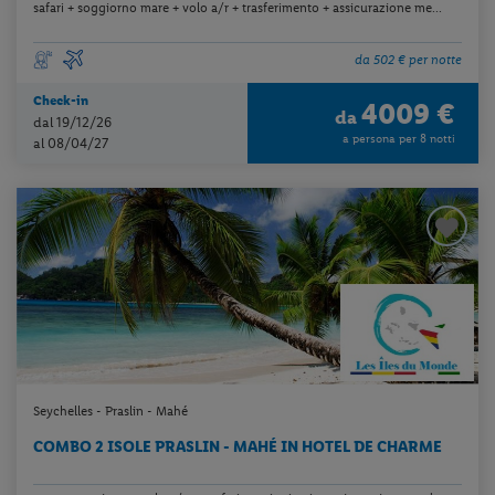
safari + soggiorno mare + volo a/r + trasferimento + assicurazione me...
da 502 € per notte
Check-in
4009 €
da
dal 19/12/26
a persona per 8 notti
al 08/04/27
Seychelles - Praslin - Mahé
COMBO 2 ISOLE PRASLIN - MAHÉ IN HOTEL DE CHARME