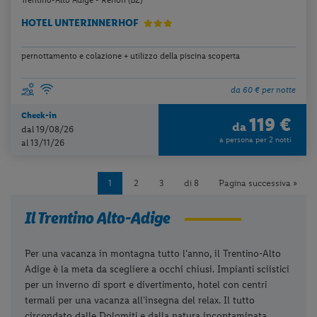
Trentino-Alto Adige - Renon (BZ)
HOTEL UNTERINNERHOF
pernottamento e colazione + utilizzo della piscina scoperta
da 60 € per notte
Check-in
119 €
da
dal 19/08/26
a persona per 2 notti
al 13/11/26
1
2
3
di 8
Pagina successiva »
Il Trentino Alto-Adige
Per una vacanza in montagna tutto l'anno, il Trentino-Alto
Adige è la meta da scegliere a occhi chiusi. Impianti sciistici
per un inverno di sport e divertimento, hotel con centri
termali per una vacanza all'insegna del relax. Il tutto
circondato dalle Dolomiti e dalla natura incontaminata.