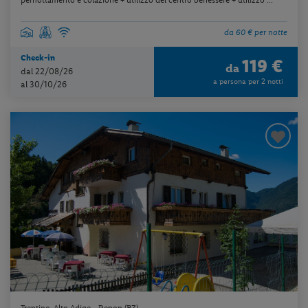
da 60 € per notte
Check-in
119 €
da
dal 22/08/26
a persona per 2 notti
al 30/10/26