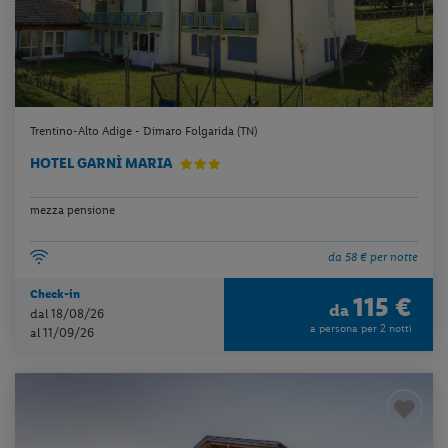
Trentino-Alto Adige - Dimaro Folgarida (TN)
HOTEL GARNÌ MARIA
mezza pensione
da 58 € per notte
Check-in
115 €
da
dal 18/08/26
a persona per 2 notti
al 11/09/26