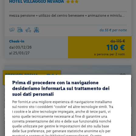
HOTEL VILLAGGIO NEVADA
mezza pensione + utilizzo del centro benessere + animazione e miniclu...
da 55 € per notte
da 115 €
Check-in
110 €
dal 03/12/26
al 25/03/27
a persona per 2 notti
5%
PRENOTA PRIMA
ENTRO IL 30/11/2026
Prima di procedere con la navigazione
desideriamo informarLa sul trattamento dei
suoi dati personali
Per fornirLe una migliore esperienza di navigazione installiamo
sul nostro sito i cosiddetti "cookie" ed altre tecnologie simili. Tra
i cookie e le altre tecnologie impiegate, anche di terze parti, vi
sono quelle tecnicamente necessarie al fine di garantire una
corretta presentazione del sito e delle sue funzionalità nonché
quelle utilizzate per gestire le impostazioni del sito sulla base
delle Sue preferenze, per generare statistiche anonime e/o per
mostrarLe contenuti (pubblicitari) personalizzati. Questo