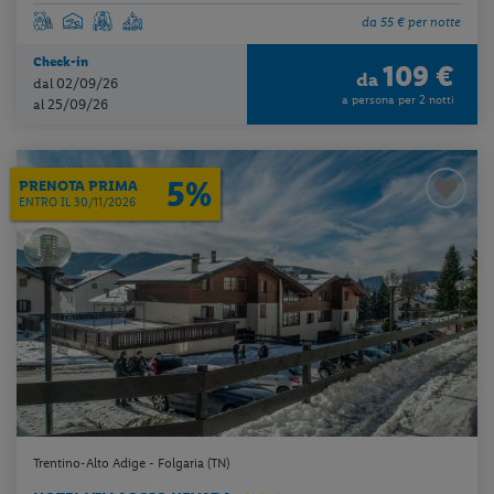
da 55 € per notte
Check-in
109 €
da
dal 02/09/26
a persona per 2 notti
al 25/09/26
5%
PRENOTA PRIMA
ENTRO IL 30/11/2026
Trentino-Alto Adige - Folgaria (TN)