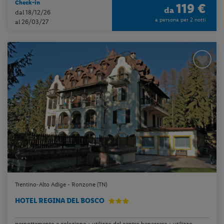
Check-in
119 €
da
dal 18/12/26
a persona per 2 notti
al 26/03/27
Trentino-Alto Adige - Ronzone (TN)
HOTEL REGINA DEL BOSCO
pernottamento e colazione + utilizzo del centro benessere + utilizzo ...