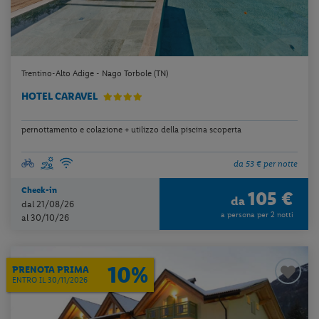
Trentino-Alto Adige - Nago Torbole (TN)
HOTEL CARAVEL
pernottamento e colazione + utilizzo della piscina scoperta
da 53 € per notte
Check-in
105 €
da
dal 21/08/26
a persona per 2 notti
al 30/10/26
10%
PRENOTA PRIMA
ENTRO IL 30/11/2026