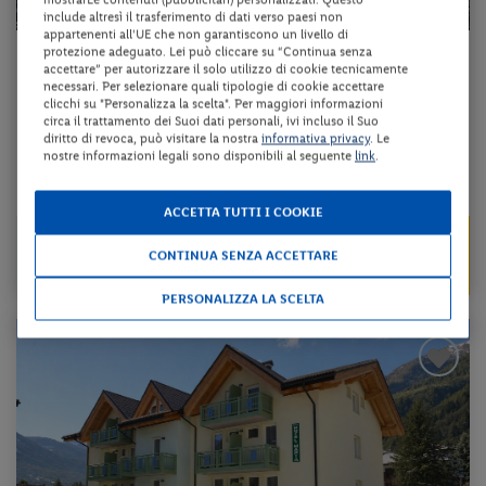
include altresì il trasferimento di dati verso paesi non
appartenenti all'UE che non garantiscono un livello di
protezione adeguato. Lei può cliccare su “Continua senza
Trentino-Alto Adige - Nova Ponente (BZ)
accettare” per autorizzare il solo utilizzo di cookie tecnicamente
necessari. Per selezionare quali tipologie di cookie accettare
HOTEL LEONHARD
clicchi su "Personalizza la scelta". Per maggiori informazioni
circa il trattamento dei Suoi dati personali, ivi incluso il Suo
diritto di revoca, può visitare la nostra
informativa privacy
. Le
mezza pensione
nostre informazioni legali sono disponibili al seguente
link
.
da 57 € per notte
ACCETTA TUTTI I COOKIE
da 119 €
Check-in
114 €
dal 26/12/26
CONTINUA SENZA ACCETTARE
al 26/02/27
a persona per 2 notti
PERSONALIZZA LA SCELTA