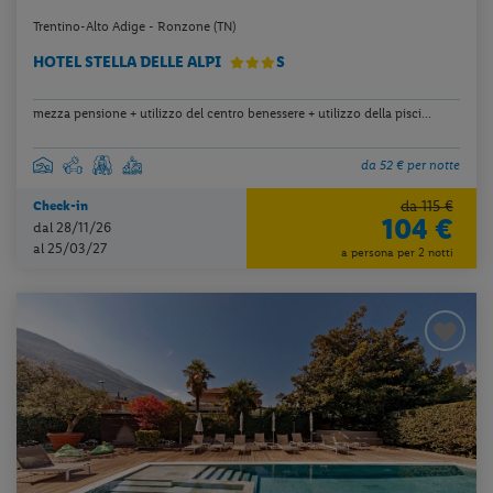
Trentino-Alto Adige - Ronzone (TN)
HOTEL STELLA DELLE ALPI
S
mezza pensione + utilizzo del centro benessere + utilizzo della pisci...
da 52 € per notte
da 115 €
Check-in
104 €
dal 28/11/26
al 25/03/27
a persona per 2 notti