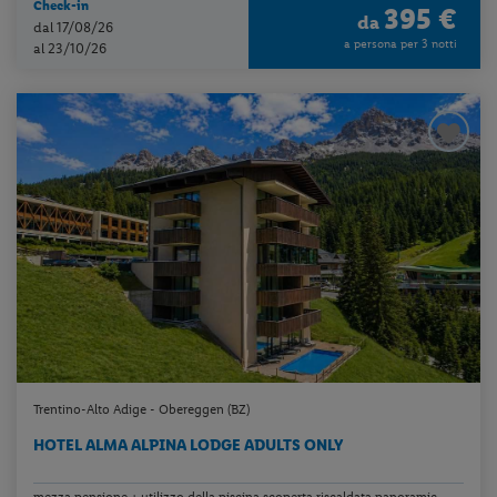
Check-in
395 €
da
dal 17/08/26
a persona per 3 notti
al 23/10/26
Trentino-Alto Adige - Obereggen (BZ)
HOTEL ALMA ALPINA LODGE ADULTS ONLY
mezza pensione + utilizzo della piscina scoperta riscaldata panoramic...