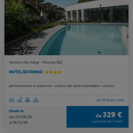
Trentino-Alto Adige - Parcines (BZ)
HOTEL BOTANGO
pernottamento e colazione + utilizzo del centro benessere + utilizzo ...
da 110 € per notte
Check-in
329 €
da
dal 20/08/26
a persona per 3 notti
al 19/12/26