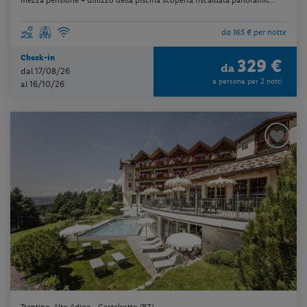
da 165 € per notte
Check-in
329 €
da
dal 17/08/26
a persona per 2 notti
al 16/10/26