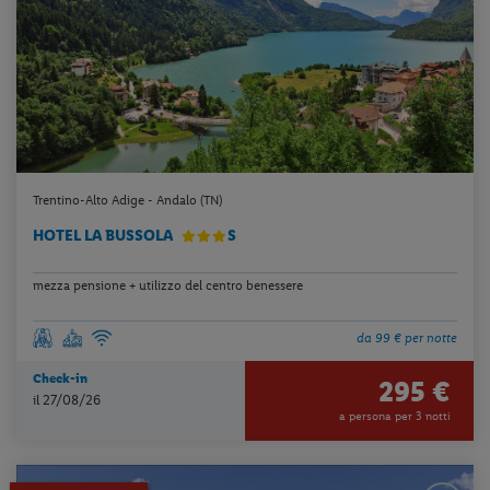
Trentino-Alto Adige - Andalo (TN)
HOTEL LA BUSSOLA
S
mezza pensione + utilizzo del centro benessere
da 99 € per notte
Check-in
295 €
il 27/08/26
a persona per 3 notti