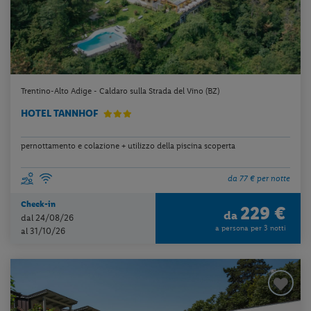
Trentino-Alto Adige - Caldaro sulla Strada del Vino (BZ)
HOTEL TANNHOF
pernottamento e colazione + utilizzo della piscina scoperta
da 77 € per notte
Check-in
229 €
da
dal 24/08/26
a persona per 3 notti
al 31/10/26