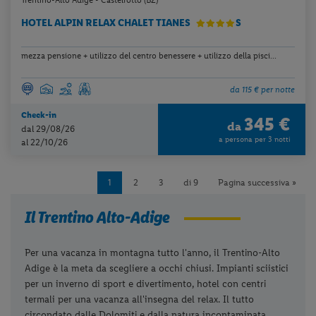
Trentino-Alto Adige - Castelrotto (BZ)
HOTEL ALPIN RELAX CHALET TIANES
S
mezza pensione + utilizzo del centro benessere + utilizzo della pisci...
da 115 € per notte
Check-in
345 €
da
dal 29/08/26
a persona per 3 notti
al 22/10/26
1
2
3
di 9
Pagina successiva »
Il Trentino Alto-Adige
Per una vacanza in montagna tutto l'anno, il Trentino-Alto
Adige è la meta da scegliere a occhi chiusi. Impianti sciistici
per un inverno di sport e divertimento, hotel con centri
termali per una vacanza all'insegna del relax. Il tutto
circondato dalle Dolomiti e dalla natura incontaminata.