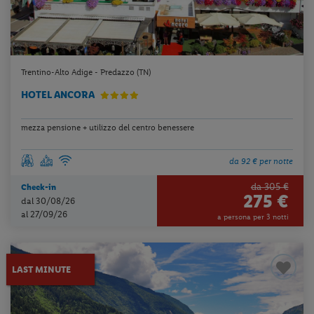
Trentino-Alto Adige - Predazzo (TN)
HOTEL ANCORA
mezza pensione + utilizzo del centro benessere
da 92 € per notte
da 305 €
Check-in
275 €
dal 30/08/26
al 27/09/26
a persona per 3 notti
LAST MINUTE