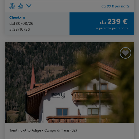
da 80 € per notte
Check-in
239 €
da
dal 30/08/26
a persona per 3 notti
al 28/10/26
Trentino-Alto Adige - Campo di Trens (BZ)