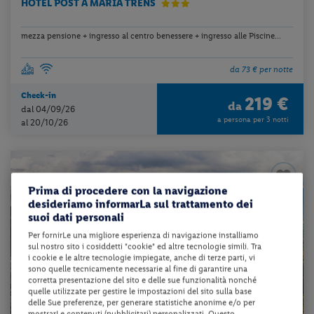
HOTEL POST A MARIA TRENS
mezza pensione + ingresso al centro benessere + ingresso alle Piscine...
da 73 € per notte
Check-in
219 €
da
dal 04/09/26
a persona per 3 notti
al 20/10/26
Prima di procedere con la navigazione
desideriamo informarLa sul trattamento dei
suoi dati personali
Per fornirLe una migliore esperienza di navigazione installiamo
sul nostro sito i cosiddetti "cookie" ed altre tecnologie simili. Tra
i cookie e le altre tecnologie impiegate, anche di terze parti, vi
sono quelle tecnicamente necessarie al fine di garantire una
corretta presentazione del sito e delle sue funzionalità nonché
quelle utilizzate per gestire le impostazioni del sito sulla base
delle Sue preferenze, per generare statistiche anonime e/o per
mostrarLe contenuti (pubblicitari) personalizzati. Questo