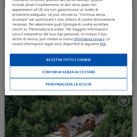
include altresì il trasferimento di dati verso paesi non
appartenenti all'UE che non garantiscono un livello di
protezione adeguato. Lei può cliccare su “Continua senza
Trentino-Alto Adige - Caldaro sulla Strada del Vino (BZ)
accettare” per autorizzare il solo utilizzo di cookie tecnicamente
necessari. Per selezionare quali tipologie di cookie accettare
HOTEL TANNHOF
clicchi su "Personalizza la scelta". Per maggiori informazioni
circa il trattamento dei Suoi dati personali, ivi incluso il Suo
diritto di revoca, può visitare la nostra
informativa privacy
. Le
mezza pensione + utilizzo della piscina scoperta
nostre informazioni legali sono disponibili al seguente
link
.
da 90 € per notte
ACCETTA TUTTI I COOKIE
Check-in
269 €
da
dal 24/08/26
CONTINUA SENZA ACCETTARE
a persona per 3 notti
al 31/10/26
PERSONALIZZA LA SCELTA