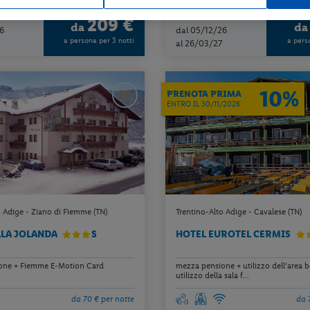
Check-in
209 €
da
d
6
dal 05/12/26
a persona per 3 notti
a pers
al 26/03/27
10%
PRENOTA PRIMA
ENTRO IL 30/11/2026
o Adige - Ziano di Fiemme (TN)
Trentino-Alto Adige - Cavalese (TN)
LLA JOLANDA
S
HOTEL EUROTEL CERMIS
one + Fiemme E-Motion Card
mezza pensione + utilizzo dell’area 
utilizzo della sala f...
da 70 € per notte
da 