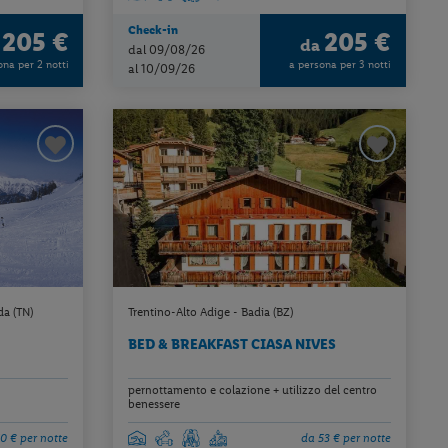
Check-in
205 €
205 €
a
da
dal 09/08/26
ona per 2 notti
a persona per 3 notti
al 10/09/26
da (TN)
Trentino-Alto Adige - Badia (BZ)
BED & BREAKFAST CIASA NIVES
pernottamento e colazione + utilizzo del centro
benessere
0 € per notte
da 53 € per notte