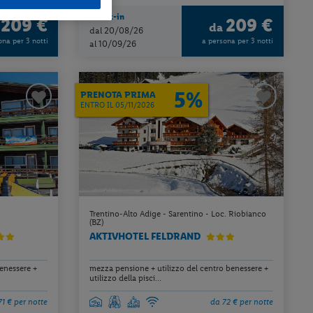
Check-in
209 €
209 €
a
da
dal 20/08/26
ona per 3 notti
a persona per 3 notti
al 10/09/26
5%
PRENOTA PRIMA
ENTRO IL 05/11/2026
Trentino-Alto Adige - Sarentino - Loc. Riobianco
(BZ)
AKTIVHOTEL FELDRAND
benessere +
mezza pensione + utilizzo del centro benessere +
utilizzo della pisci...
71 € per notte
da 72 € per notte