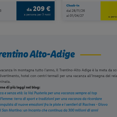
Check-in
209 €
da
6
dal 28/11/26
a persona per 3 notti
al 01/04/27
a pers
Trentino Alto-Adige
vacanza in montagna tutto l'anno, il Trentino-Alto Adige è la meta da sceg
divertimento, hotel con centri termali per una vacanza all'insegna del rela
inata.
rne di più leggi nel blog:
ca e senza età: la Val Pusteria per una vacanza sempre al top
 Fiemme: terra di sport e tradizioni per una vacanza da ricordare
onquista di nuove emozioni fra le piste e i sentieri di Racines - Giovo
i San Martino: un incanto che continua da 300 milioni di anni