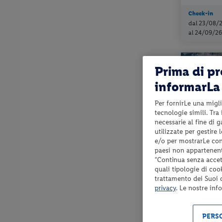
Check-in
dal 23/08/
al 24/09/26
Prima di p
informarLa 
Per fornirLe una migli
tecnologie simili. Tra
necessarie al fine di 
utilizzate per gestire
e/o per mostrarLe cont
paesi non appartenent
Trentino-Alt
“Continua senza accett
quali tipologie di coo
HOTEL M
trattamento dei Suoi da
privacy
. Le nostre inf
mezza pensio
PERSO