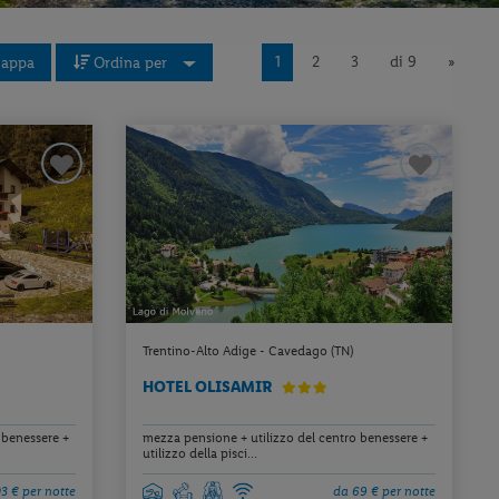
1
2
3
di 9
»
appa
Ordina per
Trentino-Alto Adige - Cavedago (TN)
HOTEL OLISAMIR
 benessere +
mezza pensione + utilizzo del centro benessere +
utilizzo della pisci...
3 € per notte
da 69 € per notte