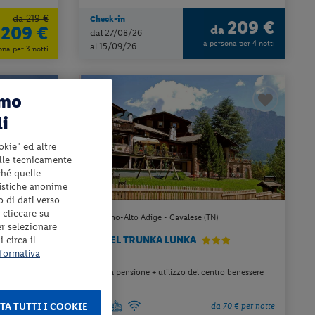
da 219 €
Check-in
209 €
209 €
da
dal 27/08/26
a persona per 4 notti
al 15/09/26
ona per 3 notti
amo
li
okie" ed altre
elle tecnicamente
ché quelle
tistiche anonime
o di dati verso
 cliccare su
Trentino-Alto Adige - Cavalese (TN)
er selezionare
 circa il
HOTEL TRUNKA LUNKA
formativa
o benessere
mezza pensione + utilizzo del centro benessere
TA TUTTI I COOKIE
0 € per notte
da 70 € per notte