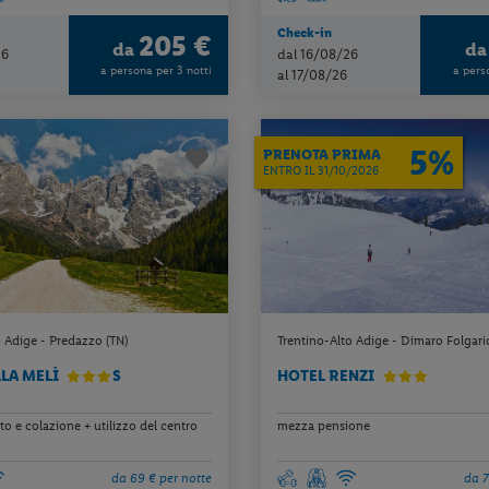
Check-in
205 €
da
d
26
dal 16/08/26
a persona per 3 notti
a pers
al 17/08/26
5%
PRENOTA PRIMA
ENTRO IL 31/10/2026
o Adige - Predazzo (TN)
Trentino-Alto Adige - Dimaro Folgari
LLA MELÌ
S
HOTEL RENZI
o e colazione + utilizzo del centro
mezza pensione
da 69 € per notte
da 7