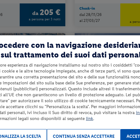
Check-in
205 €
da
26
dal 28/11/26
a persona per 3 notti
al 27/03/27
a pers
rocedere con la navigazione desideri
sul trattamento dei suoi dati persona
ore esperienza di navigazione installiamo sul nostro sito i cosiddetti "co
 i cookie e le altre tecnologie impiegate, anche di terze parti, vi sono qu
garantire una corretta presentazione del sito e delle sue funzionalità non
 le impostazioni del sito sulla base delle Sue preferenze, per generare sta
enuti (pubblicitari) personalizzati. Questo include altresì il trasferiment
i all'UE che non garantiscono un livello di protezione adeguato. Lei può
o Adige - Campo Tures (BZ)
Trentino-Alto Adige - Vermiglio (TN)
are” per autorizzare il solo utilizzo di cookie tecnicamente necessari. P
kie accettare clicchi su "Personalizza la scelta". Per maggiori informazioni
AIR
HOTEL MILANO
ti personali, ivi incluso il Suo diritto di revoca, può visitare la nostra
in
ormazioni legali sono disponibili al seguente
link
.
ne + utilizzo dell’area benessere
mezza pensione + 2 ingressi al centr
NALIZZA LA SCELTA
da 70 € per notte
CONTINUA SENZA ACCETTARE
ACCET
da 7