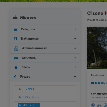
Ci sono
1
Filtra per:
Prezzi in base a
Categoria
Trattamento
Animali ammessi
Struttura
Stelle
Trentino-Alto
Prezzo
BED & BR
da 0 a 99 €
pernottamento
da 100 a 199 €
benessere + ut
da 200 a 399 €