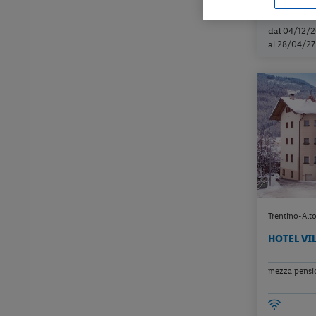
Check-in
dal 04/12/2
al 28/04/27
Trentino-Alt
HOTEL VI
mezza pensi