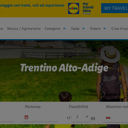
 viaggio con hotel, voli ed esperienze
MY TRAVEL
.
me
Natura / Agriturismo
Categorie
Italia
Estero
Crea il tuo
Trentino Alto-Adige
Partenza
Flessibilità
Massimo not
+/-
gg