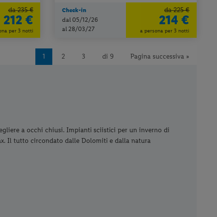
da 235 €
da 225 €
Check-in
212 €
214 €
dal 05/12/26
al 28/03/27
ona per 3 notti
a persona per 3 notti
1
2
3
di 9
Pagina successiva »
liere a occhi chiusi. Impianti sciistici per un inverno di
x. Il tutto circondato dalle Dolomiti e dalla natura