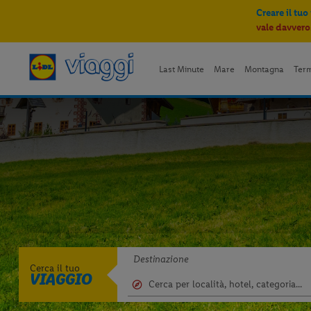
Creare il tuo
vale davvero
Last Minute
Mare
Montagna
Ter
Destinazione
Cerca il tuo
VIAGGIO