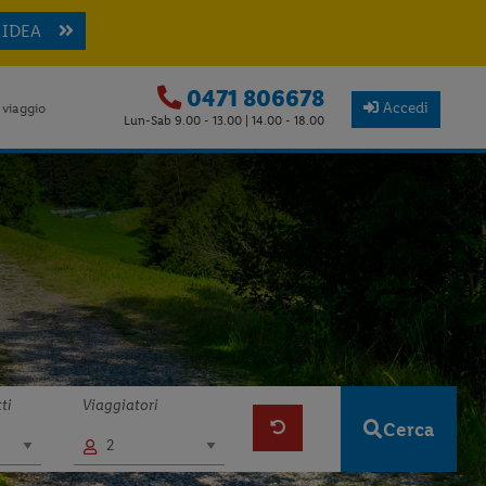
 IDEA
0471 806678
Accedi
 viaggio
Lun-Sab 9.00 - 13.00 | 14.00 - 18.00
ti
Viaggiatori
Cerca