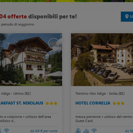
04 offerte
disponibili per te!
M
l periodo di soggiorno.
 Adige - Ultimo (BZ)
Trentino-Alto Adige - Solda (BZ)
EAKFAST ST. NIKOLAUS
HOTEL CORNELIA
 e colazione + utilizzo dell’area
mezza pensione + utilizzo del centro
ilizzo d...
Guest Card
da 69 € per notte
da 10