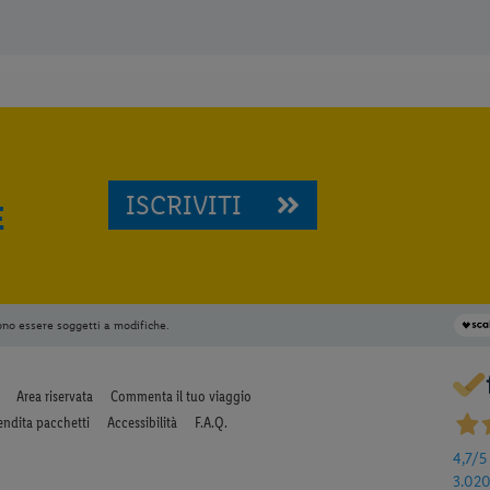
ISCRIVITI
E
ono essere soggetti a modifiche.
Area riservata
Commenta il tuo viaggio
endita pacchetti
Accessibilità
F.A.Q.
4,7
/5
3.02