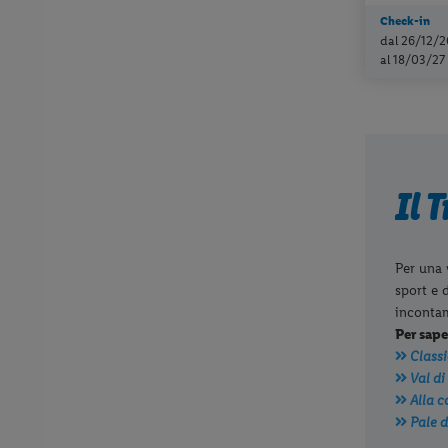
Check-in
dal 26/12/2
al 18/03/27
Il 
Per una 
sport e 
incontam
Per sape
Classi
Val di
Alla c
Pale d