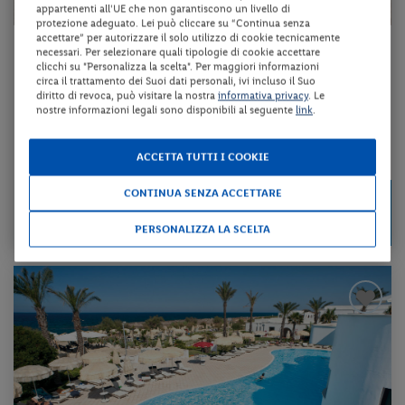
appartenenti all'UE che non garantiscono un livello di
protezione adeguato. Lei può cliccare su “Continua senza
accettare” per autorizzare il solo utilizzo di cookie tecnicamente
Puglia - Fasano (BR)
necessari. Per selezionare quali tipologie di cookie accettare
clicchi su "Personalizza la scelta". Per maggiori informazioni
HOTEL MARE NOSTRUM
circa il trattamento dei Suoi dati personali, ivi incluso il Suo
diritto di revoca, può visitare la nostra
informativa privacy
. Le
nostre informazioni legali sono disponibili al seguente
link
.
pernottamento e colazione + utilizzo della piscina scoperta
ACCETTA TUTTI I COOKIE
da 68 € per notte
CONTINUA SENZA ACCETTARE
Check-in
135 €
da
dal 17/08/26
a persona per 2 notti
al 29/10/26
PERSONALIZZA LA SCELTA