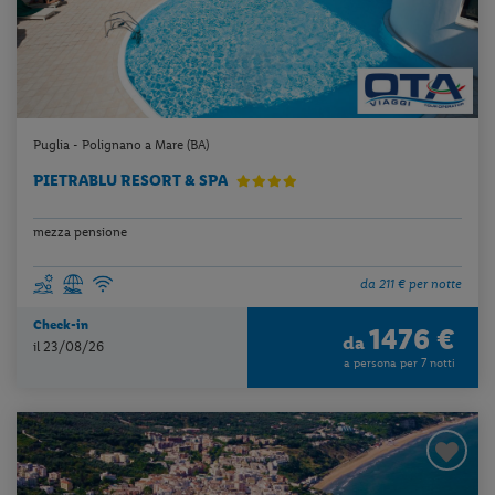
Puglia - Polignano a Mare (BA)
PIETRABLU RESORT & SPA
mezza pensione
da 211 € per notte
Check-in
1476 €
da
il 23/08/26
a persona per 7 notti