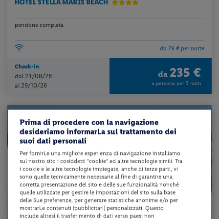
HOTEL STELLA MARIS BEACH
pensione completa
da 79 € per notte
Check-in
235 €
da
dal 23/08/26
a persona per 3 notti
al 29/10/26
Prima di procedere con la navigazione
desideriamo informarLa sul trattamento dei
suoi dati personali
Per fornirLe una migliore esperienza di navigazione installiamo
sul nostro sito i cosiddetti "cookie" ed altre tecnologie simili. Tra
i cookie e le altre tecnologie impiegate, anche di terze parti, vi
sono quelle tecnicamente necessarie al fine di garantire una
corretta presentazione del sito e delle sue funzionalità nonché
quelle utilizzate per gestire le impostazioni del sito sulla base
delle Sue preferenze, per generare statistiche anonime e/o per
mostrarLe contenuti (pubblicitari) personalizzati. Questo
include altresì il trasferimento di dati verso paesi non