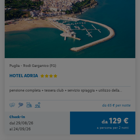
Puglia - Rodi Garganico (FG)
HOTEL ADRIA
pensione completa + tessera club + servizio spiaggia + utilizzo della...
da 65 € per notte
Check-in
129 €
da
dal 29/08/26
a persona per 2 notti
al 24/09/26