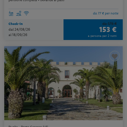
da 77 € per notte
da 179 €
Check-in
153 €
dal 24/08/26
al 18/09/26
a persona per 2 notti