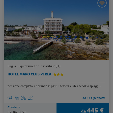
Puglia - Squinzano, Loc. Casalabate (LE)
HOTEL MAPO CLUB PERLA
pensione completa + bevande ai pasti + tessera club + servizio spiagg...
da 64 € per notte
Check-in
445 €
da
dal 16/08/26