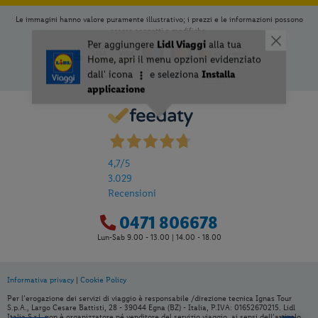
Le immagini hanno valore puramente illustrativo; i prezzi e le informazioni possono
essere soggetti a modifiche.
4,7
/5
3.029
Recensioni
0471 806678
Lun-Sab 9.00 - 13.00 | 14.00 - 18.00
Informativa privacy
|
Cookie Policy
Per aggiungere
Lidl Viaggi
alla tua
Per l’erogazione dei servizi di viaggio è responsabile /direzione tecnica Ignas Tour
Home, apri il menu opzioni evidenziato
S.p.A., Largo Cesare Battisti, 28 - 39044 Egna (BZ) - Italia, P.IVA: 01652670215. Lidl
Italia S.r.l. non è organizzatore né venditore del servizio viaggio, ai sensi dell’articolo