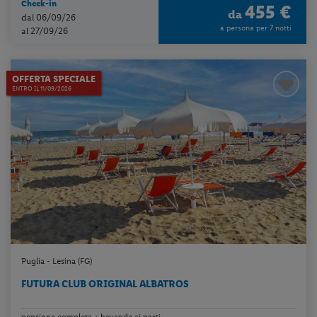
Check-in
455 €
da
dal 06/09/26
a persona per 7 notti
al 27/09/26
OFFERTA SPECIALE
ENTRO IL 11/09/2026
Puglia - Lesina (FG)
FUTURA CLUB ORIGINAL ALBATROS
pensione completa + bevande ai pasti