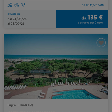
da 68 € per notte
Check-in
135 €
da
dal 24/08/26
a persona per 2 notti
al 25/09/26
Puglia - Ginosa (TA)