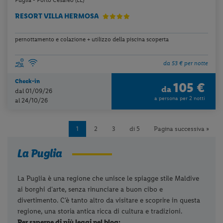
Puglia - Porto Cesareo (LE)
RESORT VILLA HERMOSA
pernottamento e colazione + utilizzo della piscina scoperta
da 53 € per notte
Check-in
105 €
da
dal 01/09/26
a persona per 2 notti
al 24/10/26
1
2
3
di 5
Pagina successiva »
La Puglia
La Puglia è una regione che unisce le spiagge stile Maldive
ai borghi d'arte, senza rinunciare a buon cibo e
divertimento. C'è tanto altro da visitare e scoprire in questa
regione, una storia antica ricca di cultura e tradizioni.
Per saperne di più leggi nel blog: