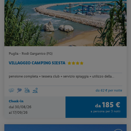
Puglia - Rodi Garganico (FG)
VILLAGGIO CAMPING SIESTA
pensione completa + tessera club + servizio spiaggia + utilizzo della...
da 62 € per notte
Check-in
185 €
da
dal 30/08/26
a persona per 3 notti
al 17/09/26